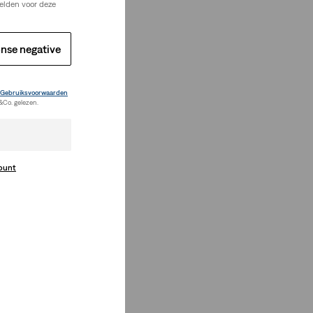
elden voor deze
nse negative
Gebruiksvoorwaarden
&Co. gelezen.
count