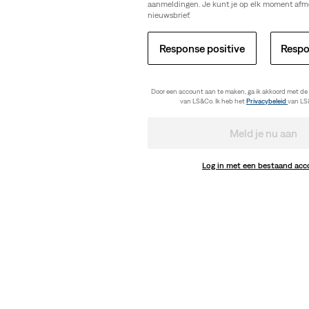
aanmeldingen. Je kunt je op elk moment afm
nieuwsbrief.
Response positive
Respo
Door een account aan te maken, ga ik akkoord met de
van LS&Co. Ik heb het
Privacybeleid
van LS
Meld je nu aan
Log in met een bestaand ac