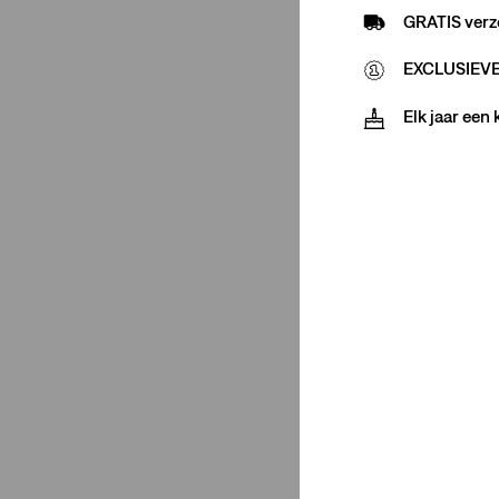
568™ loose straight
(3)
GRATIS verz
EXCLUSIEVE 
568™ loose straight
(3)
Minder weergeven
Elk jaar een
Maatgroep
Regular
(3)
Regular
(3)
Minder weergeven
Kleur