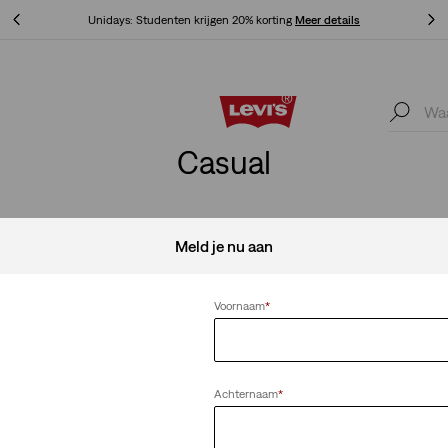
Unidays: Studenten krijgen 20% korting
Meer details
Unidays: Studenten krijgen 20% korting
Meer details
Casual
Meld je nu aan
retch
Alles wissen
Voornaam
*
Achternaam
*
ht jeans
Lightweight