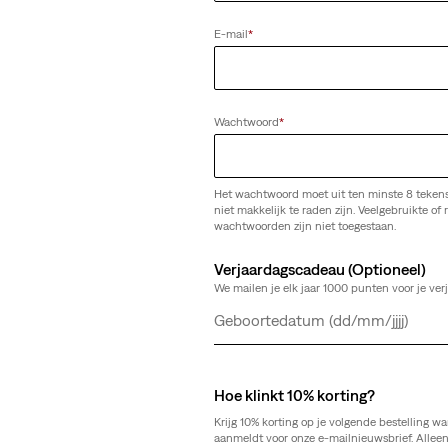
568™ Loose Straight Linen+ Denim j
(106)
E-mail
*
€ 119,95
Wachtwoord
*
Het wachtwoord moet uit ten minste 8 teken
niet makkelijk te raden zijn. Veelgebruikte of r
wachtwoorden zijn niet toegestaan.
Verjaardagscadeau (Optioneel)
We mailen je elk jaar 1000 punten voor je ver
Dag
Maand
Jaar
Hoe klinkt 10% korting?
Krijg 10% korting op je volgende bestelling wa
aanmeldt voor onze e-mailnieuwsbrief. Allee