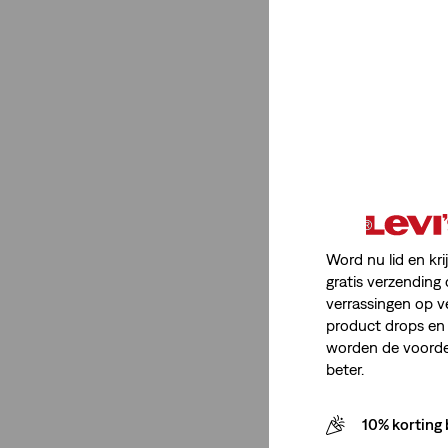
Heren
(3)
Minder weergeven
Itemtype Product
Jeans
(3)
Word nu lid en kri
Jeans
(3)
gratis verzending 
verrassingen op v
Minder weergeven
product drops en 
worden de voordel
beter.
Pasvormnummer
10% korting 