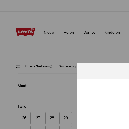
Update verzend- en retourbeleid
Meer details
Nieuw
Heren
Dames
Kinderen
Update verzend- en retourbeleid
Meer details
Filter
/ Sorteren
(1)
Sorteren op
Aanbevolen
Geen St
Maat
Taille
26
27
28
29
568™ Loose Straig