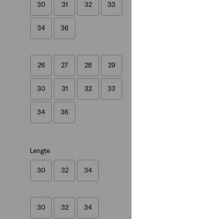
30
31
32
33
(485)
€ 119,95
34
36
26
27
28
29
30
31
32
33
34
36
Lengte
30
32
34
30
32
34