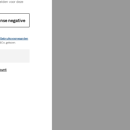
elden voor deze
nse negative
Gebruiksvoorwaarden
&Co. gelezen.
count