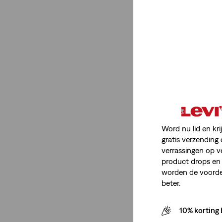
Slim
(1)
Slim
(1)
Minder weergeven
Prijs
Word nu lid en kri
€75-€100
(1)
gratis verzending 
verrassingen op v
€75-€100
(1)
product drops en 
worden de voordel
Minder weergeven
beter.
10% korting 
Maatgroep