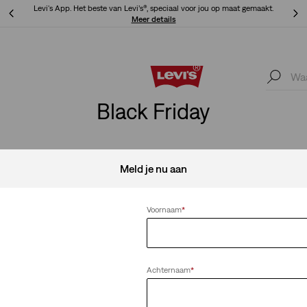
Levi's App. Het beste van Levi’s®, speciaal voor jou op maat gemaakt.
Meer details
Levi's App. Het beste van Levi’s®, speciaal voor jou op maat gemaakt.
Meer details
Black Friday
Meld je nu aan
Alles wissen
Voornaam
*
Achternaam
*
erjack