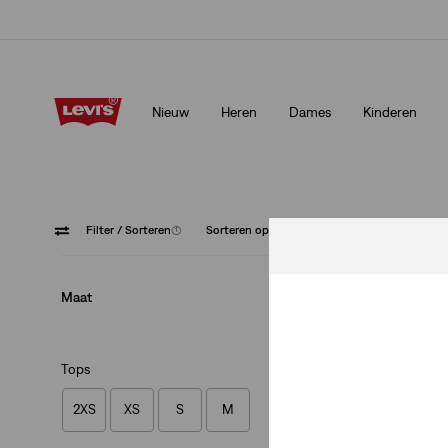
Klarna: KOOP NU & BETAAL LATER!
Meer details
Nieuw
Heren
Dames
Kinderen
Klarna: KOOP NU & BETAAL LATER!
Meer details
Filter
/ Sorteren
(1)
Sorteren op
Aanbevolen
Blauw
Maat
Tops
2XS
XS
S
M
Het Original Truck