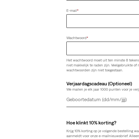
E-mail
*
Wachtwoord
*
Het wachtwoord moet uit ten minste 8 teken
niet makkelijk te raden zijn. Veelgebruikte of r
wachtwoorden zijn niet toegestaan.
Verjaardagscadeau (Optioneel)
We mailen je elk jaar 1000 punten voor je ver
Dag
Maand
Jaar
Hoe klinkt 10% korting?
Krijg 10% korting op je volgende bestelling wa
aanmeldt voor onze e-mailnieuwsbrief. Allee