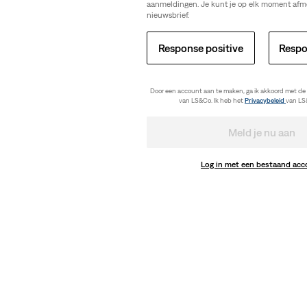
aanmeldingen. Je kunt je op elk moment afm
nieuwsbrief.
Response positive
Respo
Door een account aan te maken, ga ik akkoord met de
van LS&Co. Ik heb het
Privacybeleid
van LS
Meld je nu aan
Log in met een bestaand ac