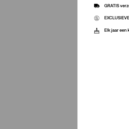
GRATIS verz
Regular
(1)
EXCLUSIEVE 
Elk jaar een
Regular
(1)
Minder weergeven
Mouwlengte
Lange mouw
(1)
Lange mouw
(1)
Minder weergeven