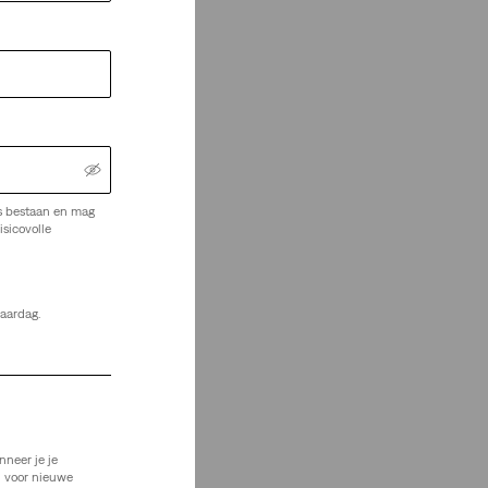
s bestaan en mag
isicovolle
jaardag.
nneer je je
n voor nieuwe