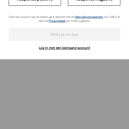
Door een account aan te maken, ga ik akkoord met de
Gebruiksvoorwaarden
van LS&Co. Ik
heb het
Privacybeleid
van LS&Co. gelezen.
Meld je nu aan
Log in met een bestaand account