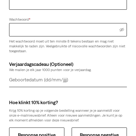
Wachtwoord
*
Het wachtwoord moet uit ten minste 8 tekens bestaan en mag niet
makkelijk te raden zijn. Veelgebruikte of risicovolle wachtwoorden zijn niet
toegestaan.
Verjaardagscadeau (Optioneel)
We mailen je elk jaar 1000 punten voor je verjaardag.
Dag
Maand
Jaar
Hoe klinkt 10% korting?
Krijg 10% korting op je volgende bestelling wanneer je je aanmeldt voor
onze e-mailnieuwsbrief. Alleen voor nieuwe aanmeldingen. Je kunt je op
elk moment afmelden voor deze nieuwsbrief.
Response positive
Response negative