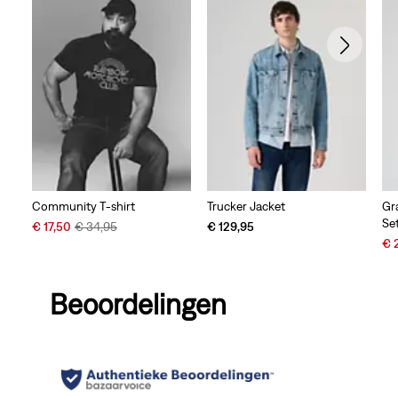
Community T-shirt
Trucker Jacket
Gr
Se
Sale
Original
€ 17,50
€ 34,95
€ 129,95
Price
Price
Sal
€ 
is
was
Pri
is
Beoordelingen