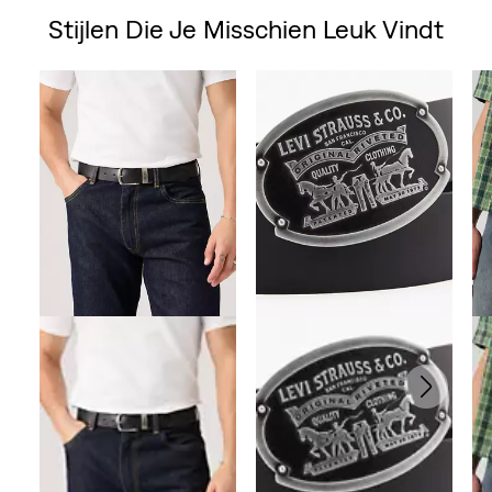
Stijlen Die Je Misschien Leuk Vindt
de
Skip Carousel
5
sterren.
1
beoordeling