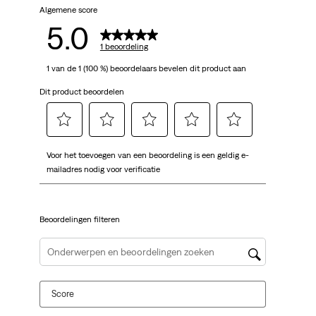
Algemene score
5.0
1 beoordeling
1 van de 1 (100 %) beoordelaars bevelen dit product aan
Dit product beoordelen
Selecteer
Selecteer
Selecteer
Selecteer
Selecteer
Voor het toevoegen van een beoordeling is een geldig e-
om
om
om
om
om
mailadres nodig voor verificatie
het
het
het
het
het
artikel
artikel
artikel
artikel
artikel
te
te
te
te
te
Beoordelingen filteren
beoordelen
beoordelen
beoordelen
beoordelen
beoordelen
met
met
met
met
met
1
2
3
4
5
Onderwerpen en beoordelingen zoeken per regio
ster.
sterren.
sterren.
sterren.
sterren.
Hiermee
Hiermee
Hiermee
Hiermee
Hiermee
Score
open
open
open
open
open
je
je
je
je
je