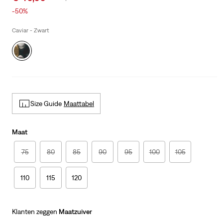
price
Price
-50%
is
Was
Caviar - Zwart
Size Guide
Maattabel
Maat
75
80
85
90
95
100
105
110
115
120
Klanten zeggen
Maatzuiver