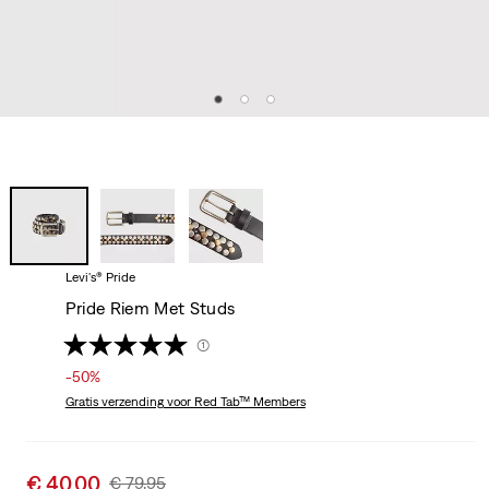
Levi's® Pride
Pride Riem Met Studs
(1)
-50%
Gratis verzending
voor Red Tab™ Members
Sale
€ 40,00
Original
€ 79,95