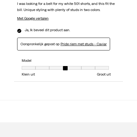
I was looking for a belt for my white 501 shorts, and this fit the
bill. Unique styling with plenty of studs in two colors.
Met Google vertalen
Ja, Ik beveel dit product aan.
Oorspronkelijk gepost op
Pride riem met studs - Caviar
Model
Model, 4 van 7, waarbij 1 gelijk is aan Klein uit en 7 gelijk is aan Groot uit
Klein uit
Groot uit