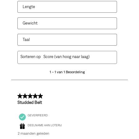
een
een
een
een
een
Lengte
vragenformulier.
vragenformulier.
vragenformulier.
vragenformulier.
vragenformulier.
Gewicht
Taal
1
Sorteren op
Score (van hoog naar laag)
tot
1
1 – 1 van 1 Beoordeling
van
1
Beoordeling.
5 van 5 sterren.
Studded Belt
GEVERIFIEERD
DEELNAME AAN LOTERIJ
2 maanden geleden