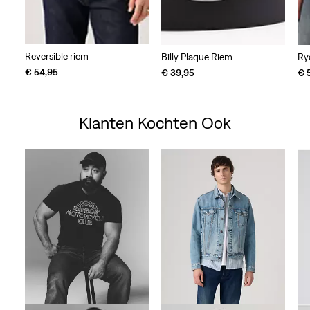
Reversible riem
Billy Plaque Riem
Ry
€ 54,95
€ 39,95
€ 
Klanten Kochten Ook
Skip Carousel