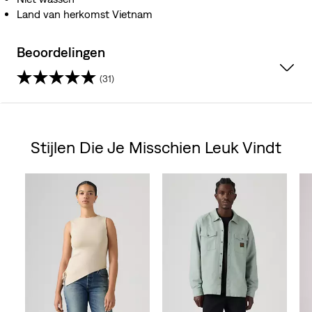
Land van herkomst Vietnam
Beoordelingen
(31)
4.4
van
Stijlen Die Je Misschien Leuk Vindt
de
Skip Carousel
5
sterren.
31
beoordelingen