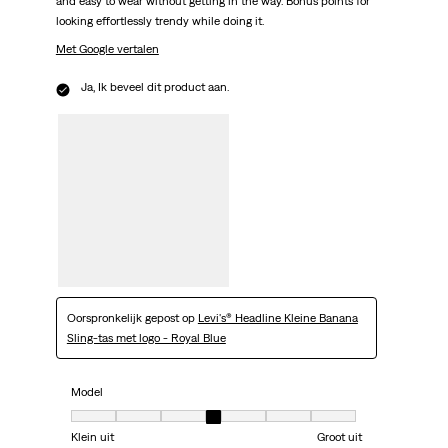
and easy to wear without getting in the way. Bonus points for
looking effortlessly trendy while doing it.
Met Google vertalen
Ja, Ik beveel dit product aan.
Oorspronkelijk gepost op
Levi's® Headline Kleine Banana
Sling-tas met logo - Royal Blue
Model
Model, 4 van 7, waarbij 1 gelijk is aan Klein uit en 7 gelijk is aan Groot uit
Klein uit
Groot uit