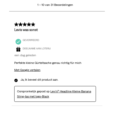
1 – 10 van 31 Beoordelingen
van
31
Beoordelingen.
5 van 5 sterren.
Levis was sonst
GEVERIFIEERD
DEELNAME AAN LOTERIJ
een dag geleden
Perfekte kleine Gürteltasche genau richtig für mich
Met Google vertalen
Ja, Ik beveel dit product aan.
Oorspronkelijk gepost op
Levi's® Headline Kleine Banana
Sling-tas met logo-Black