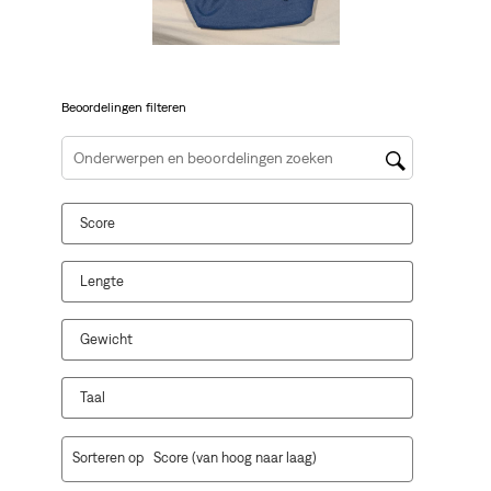
open
open
open
open
open
je
je
je
je
je
een
een
een
een
een
vragenformulier.
vragenformulier.
vragenformulier.
vragenformulier.
vragenformulier.
Beoordelingen filteren
Onderwerpen en beoordelingen zoeken per regio
Score
Lengte
Gewicht
Taal
1
Sorteren op
Score (van hoog naar laag)
tot
10