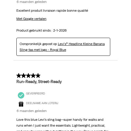
6 maanden geleden
Excellent produit livraison rapide bonne qualité
Met Google vertalen
Product gebruikt sinds :
2-1-2026
Oorspronkelijk gepost op
Levi's® Headline Kleine Banana
Sling-tas met logo - Royal Blue
5 van 5 sterren.
Run-Ready, Street-Ready
GEVERIFIEERD
DEELNAME AAN LOTERIJ
6 maanden geleden
Love this blue Levi’s sling bag—super handy for walks and
runs when I just want the essentials. Lightweight, practical,