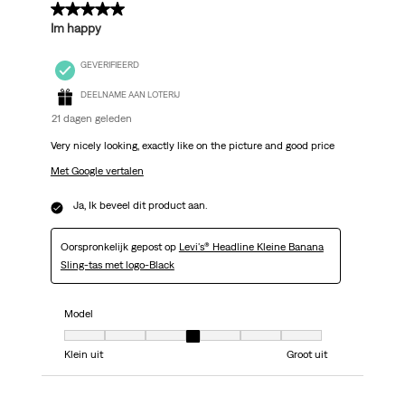
5 van 5 sterren.
Im happy
GEVERIFIEERD
DEELNAME AAN LOTERIJ
21 dagen geleden
Very nicely looking, exactly like on the picture and good price
Met Google vertalen
Ja, Ik beveel dit product aan.
Oorspronkelijk gepost op
Levi's® Headline Kleine Banana
Sling-tas met logo-Black
Model
Model, 4 van 7, waarbij 1 gelijk is aan Klein uit en 7 gelijk is aan Groot uit
Klein uit
Groot uit