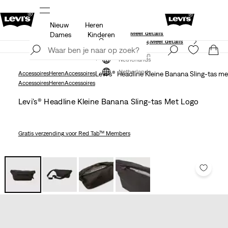
Nieuw
Heren
Gratis verzending voor Levi’s® Red Tab™ leden.
ils
Meer details
Dames
Kinderen
Unidays: Studenten krijgen 20% korting
Meer details
Meld je nu aan
Meld je nu aan
Netherlands
Netherlands
Accessoires
Heren
Accessoires
Levi's® Headline Kleine Banana Sling-tas me
Accessoires
Heren
Accessoires
Levi's® Headline Kleine Banana Sling-tas Met Logo
Gratis verzending
voor Red Tab™ Members