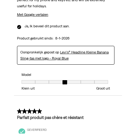
useful for holidays.
Met Google vertalen
Ja, Ik beveel dit product aan.
Product gebruikt sinds :
8-1-2026
Oorspronkelijk gepost op
Levi's® Headline Kleine Banana
Sling-tas met logo - Royal Blue
Model
Model, 4 van 7, waarbij 1 gelijk is aan Klein uit en 7 gelijk is aan Groot uit
Klein uit
Groot uit
5 van 5 sterren.
Parfait produit pas chère et résistant
GEVERIFIEERD