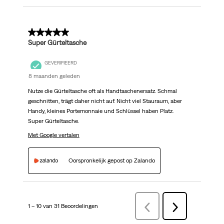
5 van 5 sterren.
Super Gürteltasche
GEVERIFIEERD
8 maanden geleden
Nutze die Gürteltasche oft als Handtaschenersatz. Schmal
geschnitten, trägt daher nicht auf. Nicht viel Stauraum, aber
Handy, kleines Portemonnaie und Schlüssel haben Platz.
Super Gürteltasche.
Met Google vertalen
Oorspronkelijk gepost op Zalando
1 – 10 van 31 Beoordelingen
VorigeBeoordelingen
Volgende
Beoordelingen