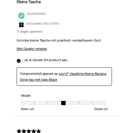
Kleine Tasche
GEVERIFIEERD
DEELNAME AAN LOTERIJ
11 dagen geleden
Schicke kleine Tasche mit praktisch verstellbarem Gurt
Met Google vertalen
Ja, Ik beveel dit product aan.
Oorspronkelijk gepost op
Levi's® Headline Kleine Banana
Sling-tas met logo-Black
Model
Model, 4 van 7, waarbij 1 gelijk is aan Klein uit en 7 gelijk is aan Groot uit
Klein uit
Groot uit
5 van 5 sterren.