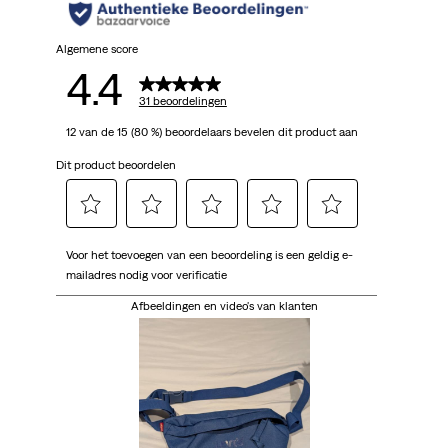
Algemene score
4.4
31 beoordelingen
12 van de 15 (80 %) beoordelaars bevelen dit product aan
Dit product beoordelen
Selecteer
Selecteer
Selecteer
Selecteer
Selecteer
Voor het toevoegen van een beoordeling is een geldig e-
om
om
om
om
om
mailadres nodig voor verificatie
het
het
het
het
het
artikel
artikel
artikel
artikel
artikel
Afbeeldingen en video's van klanten
te
te
te
te
te
beoordelen
beoordelen
beoordelen
beoordelen
beoordelen
met
met
met
met
met
1
2
3
4
5
ster.
sterren.
sterren.
sterren.
sterren.
Hiermee
Hiermee
Hiermee
Hiermee
Hiermee