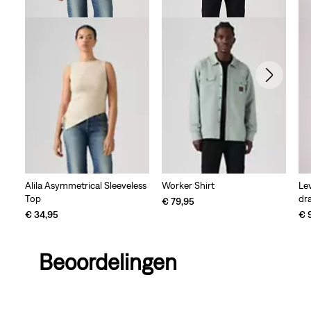
Alila Asymmetrical Sleeveless
Worker Shirt
Le
Top
dr
€ 79,95
€ 34,95
€ 
Beoordelingen