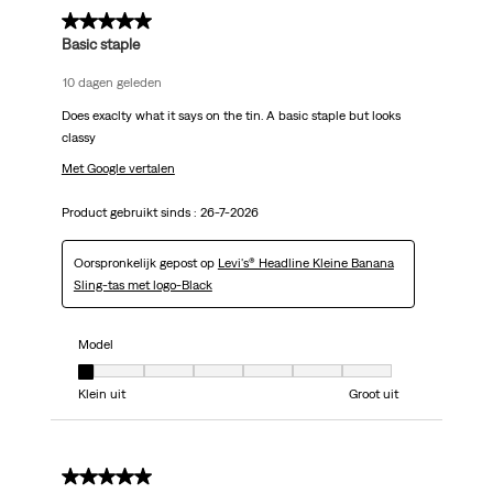
5 van 5 sterren.
Basic staple
10 dagen geleden
Does exaclty what it says on the tin. A basic staple but looks
classy
Met Google vertalen
Product gebruikt sinds :
26-7-2026
Oorspronkelijk gepost op
Levi's® Headline Kleine Banana
Sling-tas met logo-Black
Model
Model, 1 van 7, waarbij 1 gelijk is aan Klein uit en 7 gelijk is aan Groot uit
Klein uit
Groot uit
5 van 5 sterren.