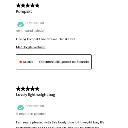
5 van 5 sterren.
Kompakt
GEVERIFIEERD
een maand geleden
Lille og kompakt bæltetaske. Ganske fin!
Met Google vertalen
Oorspronkelijk gepost op Zalando
5 van 5 sterren.
Lovely light weight bag
GEVERIFIEERD
6 maanden geleden
I am really pleased with this lovely blue light weight bag. It's
perfect for my phone and keys etc and will be extremely