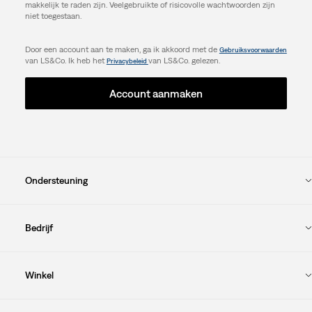
makkelijk te raden zijn. Veelgebruikte of risicovolle wachtwoorden zijn
niet toegestaan.
Door een account aan te maken, ga ik akkoord met de
Gebruiksvoorwaarden
van LS&Co. Ik heb het
van LS&Co. gelezen.
Privacybeleid
Account aanmaken
Ondersteuning
Bedrijf
Winkel