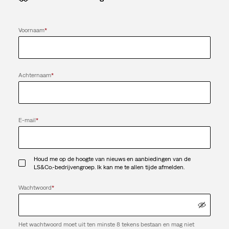
Voornaam
*
Achternaam
*
E-mail
*
Houd me op de hoogte van nieuws en aanbiedingen van de
LS&Co.-bedrijvengroep. Ik kan me te allen tijde afmelden.
Wachtwoord
*
Het wachtwoord moet uit ten minste 8 tekens bestaan en mag niet