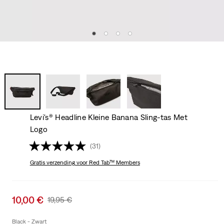
Levi's® Headline Kleine Banana Sling-tas Met
Logo
(31)
Gratis verzending
voor Red Tab™ Members
Sale
10,00 €
Original
19,95 €
price
Price
is
Was
Black - Zwart