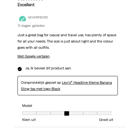
Excellent
GEVERIFIEERD
11 dagen geleden
Just a great bag for casual and travel use, has plenty of space
for all your needs. The size is just about right and the colour
goes with all outfits.
Met Google vertalen
Ja, Ik beveel dit product aan.
Oorspronkelijk gepost op
Levi's® Headline Kleine Banana
Sling-tas met logo-Black
Model
Model, 4 van 7, waarbij 1 gelijk is aan Klein uit en 7 gelijk is aan Groot uit
Klein uit
Groot uit