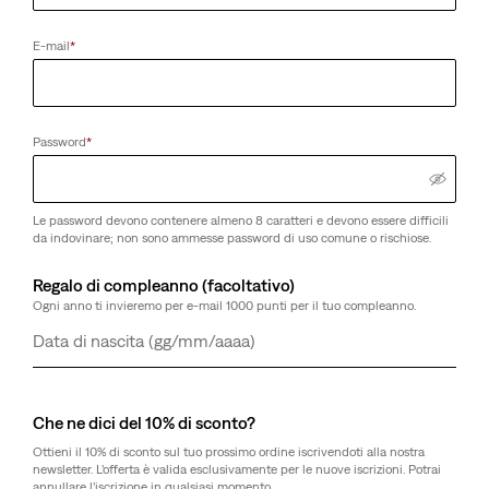
E-mail
*
Password
*
Le password devono contenere almeno 8 caratteri e devono essere difficili
da indovinare; non sono ammesse password di uso comune o rischiose.
Regalo di compleanno (facoltativo)
Ogni anno ti invieremo per e-mail 1000 punti per il tuo compleanno.
Giorno
Mese
Anno
Che ne dici del 10% di sconto?
Ottieni il 10% di sconto sul tuo prossimo ordine iscrivendoti alla nostra
newsletter. L’offerta è valida esclusivamente per le nuove iscrizioni. Potrai
annullare l’iscrizione in qualsiasi momento.