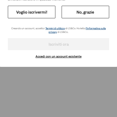
Voglio iscrivermi!
No, grazie
Creando un account, accetto i
Termini di utilizzo
di LS&Co. Ho letto
l’Informativa sulla
privacy
di LS&Co..
Iscriviti ora
Accedi con un account esistente