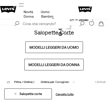
Novità
Uomo
agli
Politica di spedizione e resi Aggiornata
Dettagli
Donna
Bambini
App Levi's. Il meglio di Levi's ®, su misura per te.
Dettagli
Iscriviti ora
Iscriviti ora
Italy
Salopette Corte
Italy
MODELLI LEGGERI DA UOMO
MODELLI LEGGERI DA DONNA
Filtra
/ Ordina
(1)
Ordina per
Consigliato
1 Articoli
Salopette corte
Cancella tutto