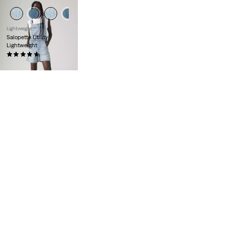
Lightweight
Salopette Utility
Lightweight
(0)
€ 89,00