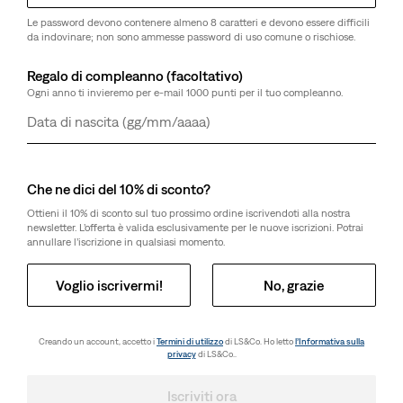
Le password devono contenere almeno 8 caratteri e devono essere difficili
da indovinare; non sono ammesse password di uso comune o rischiose.
Regalo di compleanno (facoltativo)
Ogni anno ti invieremo per e-mail 1000 punti per il tuo compleanno.
Giorno
Mese
Anno
Che ne dici del 10% di sconto?
Ottieni il 10% di sconto sul tuo prossimo ordine iscrivendoti alla nostra
newsletter. L’offerta è valida esclusivamente per le nuove iscrizioni. Potrai
annullare l’iscrizione in qualsiasi momento.
Voglio iscrivermi!
No, grazie
Creando un account, accetto i
Termini di utilizzo
di LS&Co. Ho letto
l’Informativa sulla
privacy
di LS&Co..
Iscriviti ora