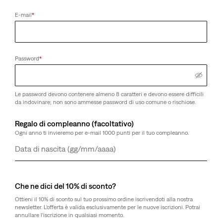
E-mail
*
Password
*
Le password devono contenere almeno 8 caratteri e devono essere difficili
da indovinare; non sono ammesse password di uso comune o rischiose.
Regalo di compleanno (facoltativo)
Ogni anno ti invieremo per e-mail 1000 punti per il tuo compleanno.
Giorno
Mese
Anno
Che ne dici del 10% di sconto?
Ottieni il 10% di sconto sul tuo prossimo ordine iscrivendoti alla nostra
newsletter. L’offerta è valida esclusivamente per le nuove iscrizioni. Potrai
annullare l’iscrizione in qualsiasi momento.