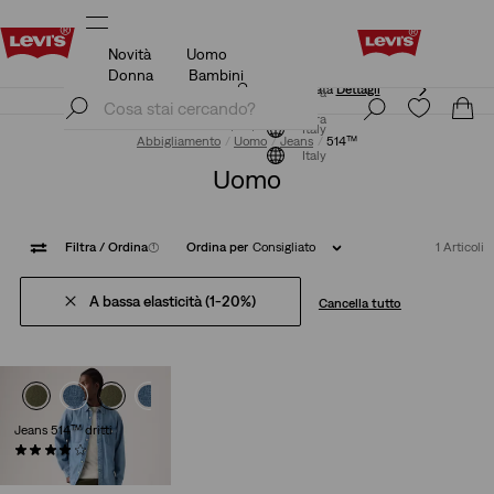
Novità
Uomo
Politica di spedizione e resi Aggiornata
Dettagli
Donna
Bambini
Politica di spedizione e resi Aggiornata
Dettagli
Iscriviti ora
Iscriviti ora
Italy
Abbigliamento
Uomo
Jeans
514™
Italy
Uomo
Filtra
/ Ordina
(1)
Ordina per
Consigliato
1 Articoli
A bassa elasticità (1-20%)
Cancella tutto
Jeans 514™ dritti
(0)
€ 130,00