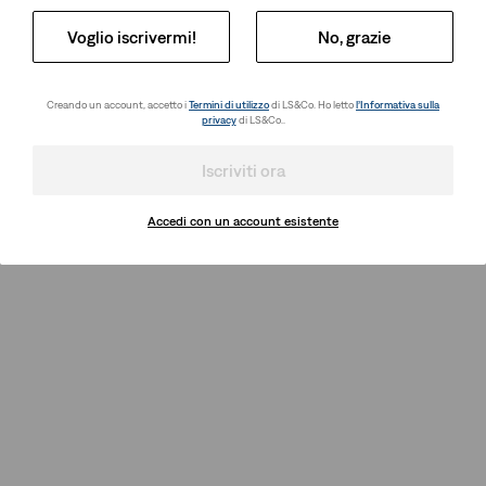
Voglio iscrivermi!
No, grazie
Creando un account, accetto i
Termini di utilizzo
di LS&Co. Ho letto
l’Informativa sulla
privacy
di LS&Co..
Iscriviti ora
Accedi con un account esistente