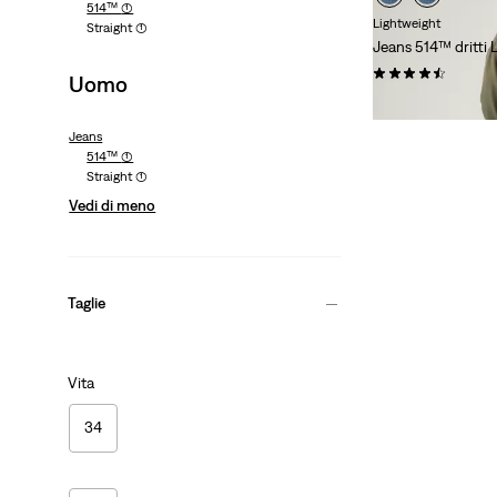
514™
(1)
Lightweight
Straight
(1)
Jeans 514™ dritti 
(0)
Uomo
€ 130,00
Jeans
514™
(1)
Straight
(1)
Vedi di meno
Taglie
Vita
34