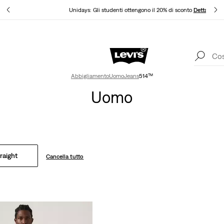
ttagli
Unidays: Gli studenti ottengono il 20% di sconto
Dettagli
App Levi's. Il meglio di Levi's ®, su misura per te.
Dettagli
Abbigliamento
Uomo
Jeans
514™
Uomo
raight
Cancella tutto