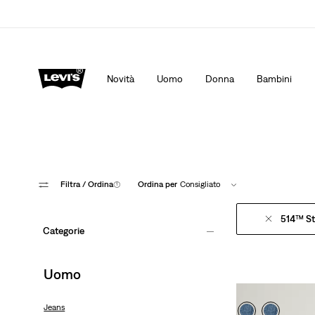
 su misura per te.
Dettagli
Politica di spedizione e resi Aggiornata
De
Novità
Uomo
Donna
Bambini
Filtra
/ Ordina
(1)
Ordina per
Consigliato
514™ St
Categorie
Uomo
Jeans