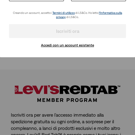
Creando un account, accetto i
Termini di utilizzo
di LS&Co. Ho letto
l’Informativa sulla
privacy
di LS&Co..
Iscriviti ora
Accedi con un account esistente
Iscriviti ora per avere l’accesso immediato alla
spedizione gratuita su ogni ordine, a sorprese per il
compleanno, a lanci di prodotti esclusivi e molto altro
ancora. Levi’s® Red Tab™ è proprio come i tuoi jeans: i