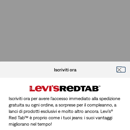
Iscriviti ora
Iscriviti ora per avere l’accesso immediato alla spedizione
gratuita su ogni ordine, a sorprese per il compleanno, a
lanci di prodotti esclusivi e molto altro ancora. Levi’s®
Spiacenti, Impossibile Trovare La
Red Tab™ è proprio come i tuoi jeans: i suoi vantaggi
migliorano nel tempo!
Pagina Che Stai Cercando.