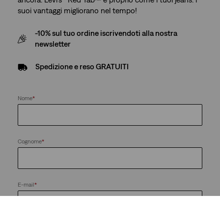
suoi vantaggi migliorano nel tempo!
-10% sul tuo ordine iscrivendoti alla nostra
newsletter
Spedizione e reso GRATUITI
Nome
*
Cognome
*
E-mail
*