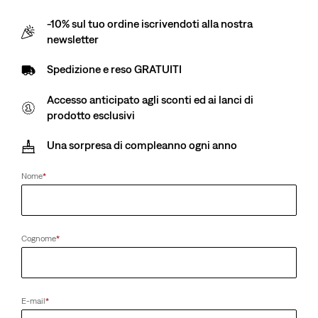
-10% sul tuo ordine iscrivendoti alla nostra
Siamo spiacenti per l’inconveniente. Riprova più tardi.
newsletter
Spedizione e reso GRATUITI
Accesso anticipato agli sconti ed ai lanci di
prodotto esclusivi
Una sorpresa di compleanno ogni anno
Nome
*
Cognome
*
E-mail
*