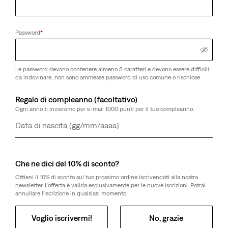
Password
*
Le password devono contenere almeno 8 caratteri e devono essere difficili
da indovinare; non sono ammesse password di uso comune o rischiose.
Regalo di compleanno (facoltativo)
Ogni anno ti invieremo per e-mail 1000 punti per il tuo compleanno.
Giorno
Mese
Anno
Che ne dici del 10% di sconto?
Ottieni il 10% di sconto sul tuo prossimo ordine iscrivendoti alla nostra
newsletter. L’offerta è valida esclusivamente per le nuove iscrizioni. Potrai
annullare l’iscrizione in qualsiasi momento.
Voglio iscrivermi!
No, grazie