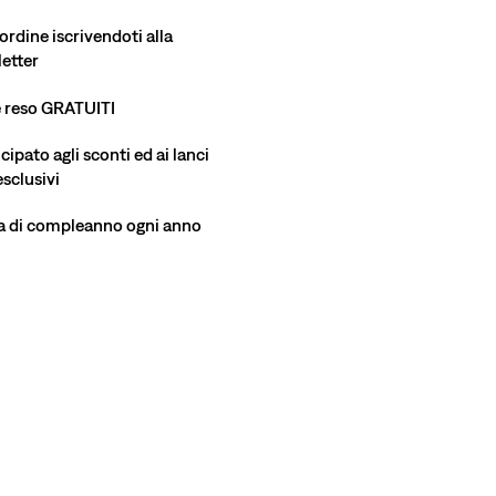
ordine iscrivendoti alla
etter
e reso GRATUITI
ipato agli sconti ed ai lanci
esclusivi
a di compleanno ogni anno
Altezza modello 185 cm/6'1", vita 81 cm/32", indos