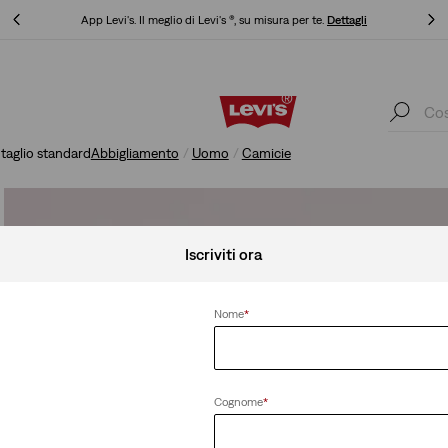
Politica di spedizione e resi Aggiornata
Dettagli
Politica di spedizione e resi Aggiornata
Dettagli
 taglio standard
Abbigliamento
Uomo
Camicie
Iscriviti ora
Nome
*
Cognome
*