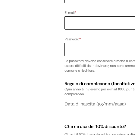
E-mail
*
Password
*
Le password devono contenere almeno 8 cara
essere difficili da indovinare; non sono amm
comune o rischiose.
Regalo di compleanno (facoltativo
Ogni anno ti invieremo per e-mail 1000 punti 
compleanno.
Giorno
Mese
Anno
Che ne dici del 10% di sconto?
Ottieni il 10% di sconto sul tuo prossimo ordin