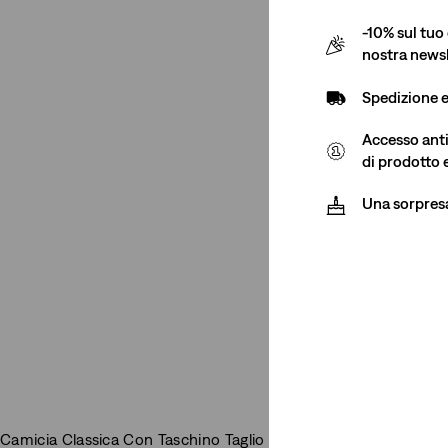
-10% sul tuo 
nostra newsl
Spedizione 
Accesso antic
di prodotto 
Una sorpres
Camicia Classica Con Taschino Taglio Standard