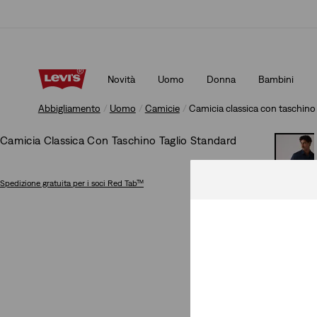
App Levi's. Il meglio di Levi's ®, su misura per te.
Dettagli
Novità
Uomo
Donna
Bambini
App Levi's. Il meglio di Levi's ®, su misura per te.
Dettagli
Abbigliamento
Uomo
Camicie
Camicia classica con taschino
Camicia Classica Con Taschino Taglio Standard
Spedizione gratuita
per i soci Red Tab™