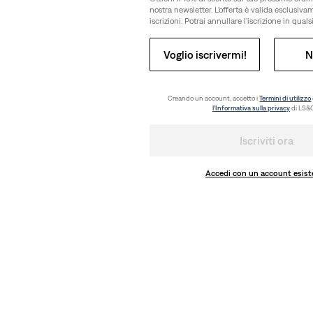
nostra newsletter. L’offerta è valida esclusiv
iscrizioni. Potrai annullare l’iscrizione in qua
Voglio iscrivermi!
N
Creando un account, accetto i
Termini di utilizzo
l’Informativa sulla privacy
di LS&C
Iscriviti ora
Accedi con un account esist