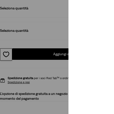
Seleziona quantità
1
Seleziona quantità
1
Aggiungi al carrello
Spedizione gratuita
per i soci Red Tab™ o ordini superiori a 49,99 €.
Spedizione e resi
L'opzione di spedizione gratuita a un negozio potrebbe essere disponibile al
momento del pagamento