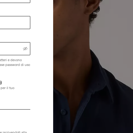
tteri e devono
esse password di uso
)
per il tuo
e iscrivendoti alla