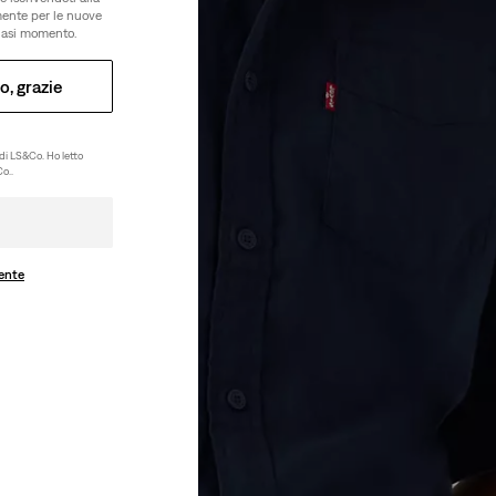
amente per le nuove
lsiasi momento.
o, grazie
di LS&Co. Ho letto
o..
ente