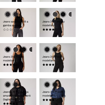
Jeans sartoriali 318 a
Jeans 311™ skinny
gamba ampia
modellanti
(0)
(0)
€ 99,00
€ 89,00
Jeans 314™ dritti
Jeans 312™ slim
modellanti
modellanti
(0)
(0)
€ 89,00
€ 89,00
Jeans 318™ a gamba
Jeans 314™ dritti
ampia dritti modellanti
modellanti
(taglie forti)
(0)
(0)
€ 89,00