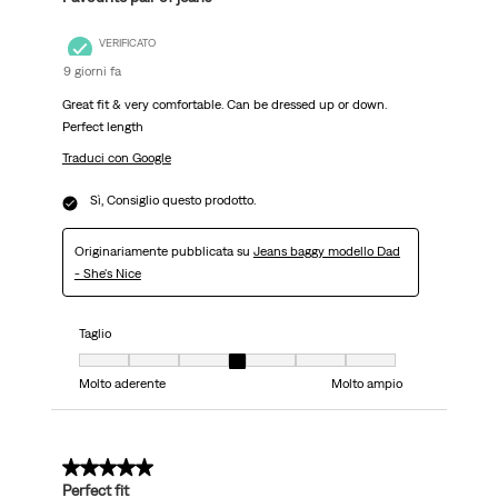
VERIFICATO
9 giorni fa
Great fit & very comfortable. Can be dressed up or down.
Perfect length
Traduci con Google
Sì, Consiglio questo prodotto.
Originariamente pubblicata su
Jeans baggy modello Dad
- She's Nice
Taglio
Taglio, 4 su 7, dove 1 è uguale a Molto aderente e 7 è uguale a Molto ampi
Molto aderente
Molto ampio
5 su 5 stelle.
Perfect fit