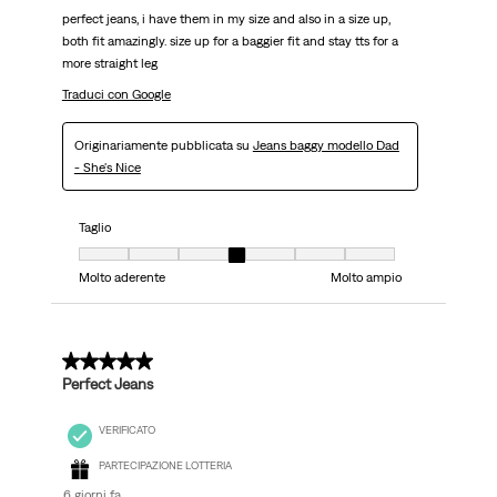
perfect jeans, i have them in my size and also in a size up,
both fit amazingly. size up for a baggier fit and stay tts for a
more straight leg
Traduci con Google
Originariamente pubblicata su
Jeans baggy modello Dad
- She's Nice
Taglio
Taglio, 4 su 7, dove 1 è uguale a Molto aderente e 7 è uguale a Molto ampi
Molto aderente
Molto ampio
5 su 5 stelle.
Perfect Jeans
VERIFICATO
PARTECIPAZIONE LOTTERIA
6 giorni fa