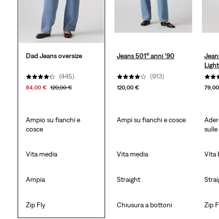
Dad Jeans oversize
Jeans 501® anni ’90
Jean
Ligh
(445)
(913)
84,00 €
120,00 €
120,00 €
79,00
Ampio su fianchi e
Ampi su fianchi e cosce
Adere
cosce
sulle
Vita media
Vita media
Vita
Ampia
Straight
Stra
Zip Fly
Chiusura a bottoni
Zip F