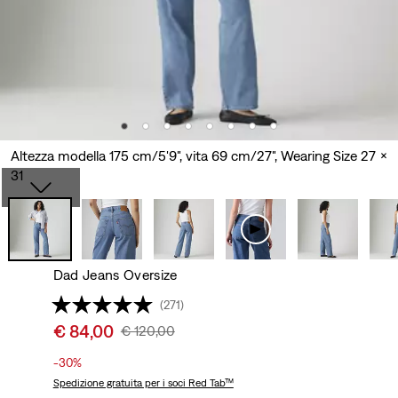
Altezza modella 175 cm/5'9", vita 69 cm/27", Wearing Size 27 x
31
Dad Jeans Oversize
(271)
Sale
€ 84,00
Original
€ 120,00
price
Price
-30%
is
Was
Spedizione gratuita
per i soci Red Tab™