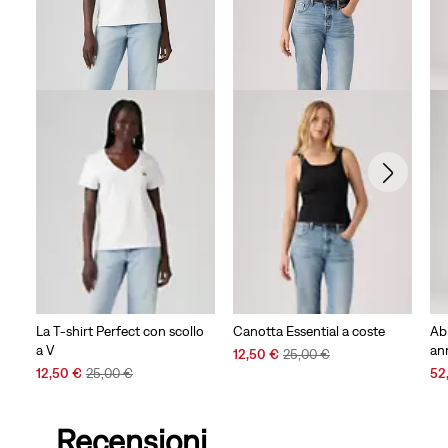
La T-shirt Perfect con scollo
Canotta Essential a coste
Ab
a V
an
Sale
Original
12,50 €
25,00 €
Sale
Original
Price
Price
Sal
12,50 €
25,00 €
52
Price
Price
is
was
Pri
is
was
is
Recensioni