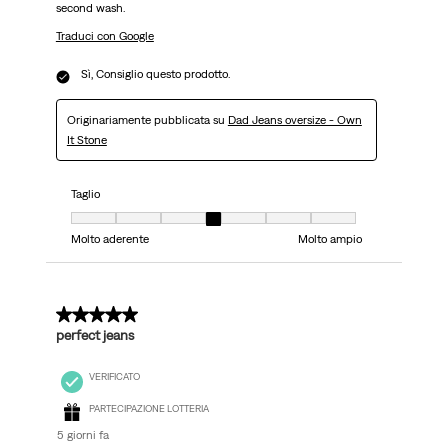
second wash.
Traduci con Google
Sì, Consiglio questo prodotto.
Originariamente pubblicata su
Dad Jeans oversize - Own
It Stone
Taglio
Taglio, 4 su 7, dove 1 è uguale a Molto aderente e 7 è uguale a Molto ampi
Molto aderente
Molto ampio
5 su 5 stelle.
perfect jeans
VERIFICATO
PARTECIPAZIONE LOTTERIA
5 giorni fa