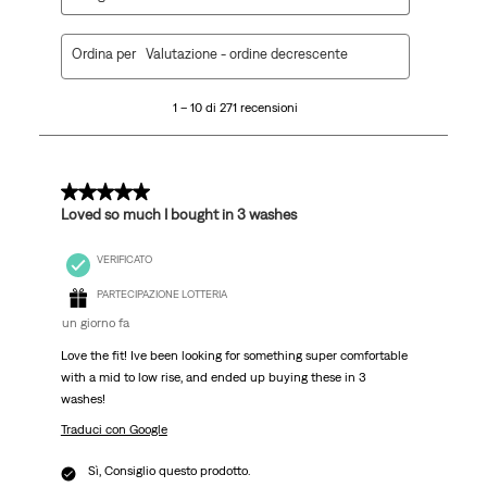
1
Ordina per
Valutazione - ordine decrescente
a
10
1 – 10 di 271 recensioni
di
271
recensioni.
5 su 5 stelle.
Loved so much I bought in 3 washes
VERIFICATO
PARTECIPAZIONE LOTTERIA
un giorno fa
Love the fit! Ive been looking for something super comfortable
with a mid to low rise, and ended up buying these in 3
washes!
Traduci con Google
Sì, Consiglio questo prodotto.