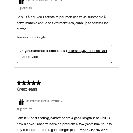
PARTECIPAZIONE LOTTERIA
7 giorni fa
Je suis à nouveau satisfaite par mon achat. Je suis fidèle à
cette marque car ils ont vraiment des jeans " pas comme les
autres " .
Traduci con Google
Originariamente pubblicata su
Jeans baggy modello Dad
- She's Nice
5 su 5 stelle.
Great jeans
PARTECIPAZIONE LOTTERIA
8 giorni fa
I am 5'8" and finding jeans that are a good length is so HARD
now a days. I used to have no problem a few years back but to
day it is hard to find a good length jean. THESE JEANS ARE