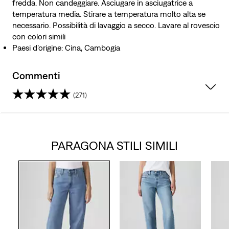
fredda. Non candeggiare. Asciugare in asciugatrice a
temperatura media. Stirare a temperatura molto alta se
necessario. Possibilità di lavaggio a secco. Lavare al rovescio
con colori simili
Paesi d’origine: Cina, Cambogia
Commenti
(271)
4.2
su
PARAGONA STILI SIMILI
5
stelle.
271
recensioni