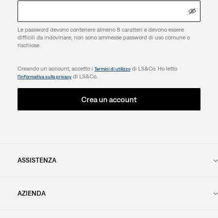
Le password devono contenere almeno 8 caratteri e devono essere
difficili da indovinare; non sono ammesse password di uso comune o
rischiose.
Creando un account, accetto i
di LS&Co. Ho letto
Termini di utilizzo
di LS&Co..
l’Informativa sulla privacy
Crea un account
ASSISTENZA
AZIENDA