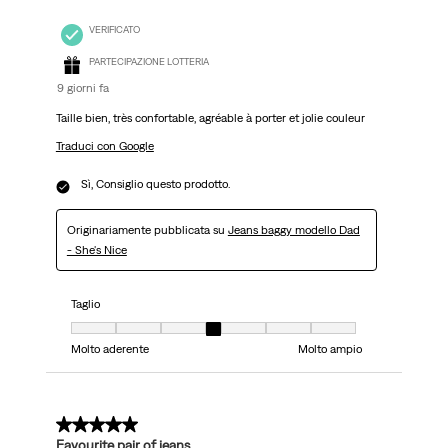
VERIFICATO
PARTECIPAZIONE LOTTERIA
9 giorni fa
Taille bien, très confortable, agréable à porter et jolie couleur
Traduci con Google
Sì, Consiglio questo prodotto.
Originariamente pubblicata su
Jeans baggy modello Dad
- She's Nice
Taglio
Taglio, 4 su 7, dove 1 è uguale a Molto aderente e 7 è uguale a Molto ampi
Molto aderente
Molto ampio
5 su 5 stelle.
Favourite pair of jeans