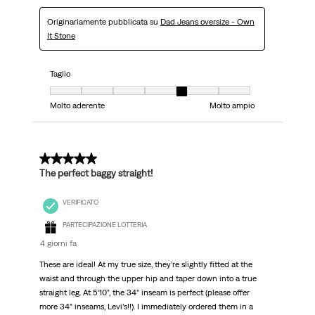
Originariamente pubblicata su
Dad Jeans oversize - Own
It Stone
Taglio
Taglio, 5 su 7, dove 1 è uguale a Molto aderente e 7 è uguale a Molto ampi
Molto aderente
Molto ampio
5 su 5 stelle.
The perfect baggy straight!
VERIFICATO
PARTECIPAZIONE LOTTERIA
4 giorni fa
These are ideal! At my true size, they’re slightly fitted at the
waist and through the upper hip and taper down into a true
straight leg. At 5’10”, the 34” inseam is perfect (please offer
more 34” inseams, Levi’s!!). I immediately ordered them in a