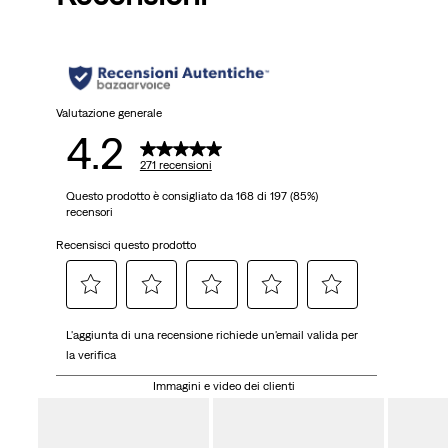
Valutazione generale
4.2
271 recensioni
Questo prodotto è consigliato da 168 di 197 (85%)
recensori
Recensisci questo prodotto
Selezionare
Selezionare
Selezionare
Selezionare
Selezionare
L'aggiunta di una recensione richiede un'email valida per
per
per
per
per
per
la verifica
valutare
valutare
valutare
valutare
valutare
l'articolo
l'articolo
l'articolo
l'articolo
l'articolo
Immagini e video dei clienti
con
con
con
con
con
una
2
3
4
5