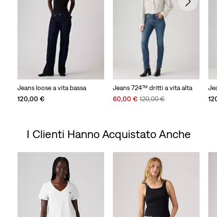
Jeans loose a vita bassa
Jeans 724™ dritti a vita alta
Jea
Sale
Original
120,00 €
60,00 €
120,00 €
12
Price
Price
is
was
I Clienti Hanno Acquistato Anche
Skip Carousel