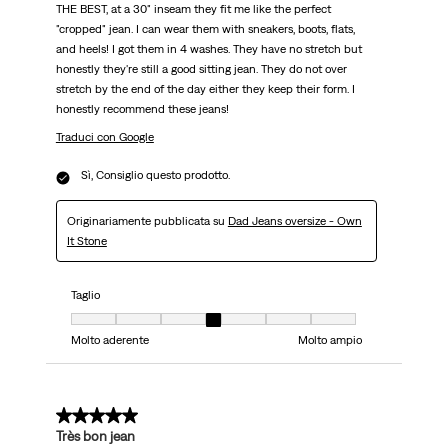
THE BEST, at a 30" inseam they fit me like the perfect
"cropped" jean. I can wear them with sneakers, boots, flats,
and heels! I got them in 4 washes. They have no stretch but
honestly they're still a good sitting jean. They do not over
stretch by the end of the day either they keep their form. I
honestly recommend these jeans!
Traduci con Google
Sì, Consiglio questo prodotto.
Originariamente pubblicata su
Dad Jeans oversize - Own
It Stone
Taglio
Taglio, 4 su 7, dove 1 è uguale a Molto aderente e 7 è uguale a Molto ampi
Molto aderente
Molto ampio
5 su 5 stelle.
Très bon jean