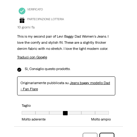
VERIFICATO
PARTECIPAZIONE LOTTERIA
10 giorni fa
This is my second pair of Levi Baggy Dad Women's Jeans. I
love the comfy and stylish fit. These are a slightly thicker
denim fabric with no stretch. I love the light modern color.
Traduci con Google
Sì, Consiglio questo prodotto.
Originariamente pubblicata su
Jeans baggy modello Dad
- Fan Flare
Taglio
Taglio, 4 su 7, dove 1 è uguale a Molto aderente e 7 è uguale a Molto ampi
Molto aderente
Molto ampio