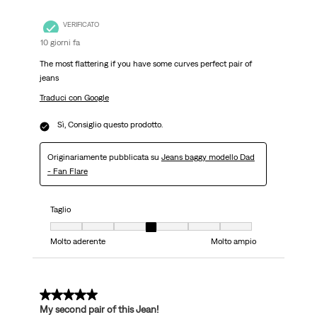
VERIFICATO
10 giorni fa
The most flattering if you have some curves perfect pair of
jeans
Traduci con Google
Sì, Consiglio questo prodotto.
Originariamente pubblicata su
Jeans baggy modello Dad
- Fan Flare
Taglio
Taglio, 4 su 7, dove 1 è uguale a Molto aderente e 7 è uguale a Molto ampi
Molto aderente
Molto ampio
5 su 5 stelle.
My second pair of this Jean!