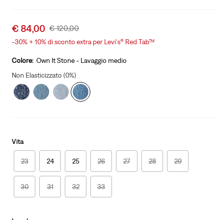
Sale
€ 84,00
Original
€ 120,00
price
Price
-30%
+
10% di sconto extra per Levi's® Red Tab™
is
Was
Colore:
Own It Stone - Lavaggio medio
Non Elasticizzato (0%)
Vita
23
24
25
26
27
28
29
30
31
32
33