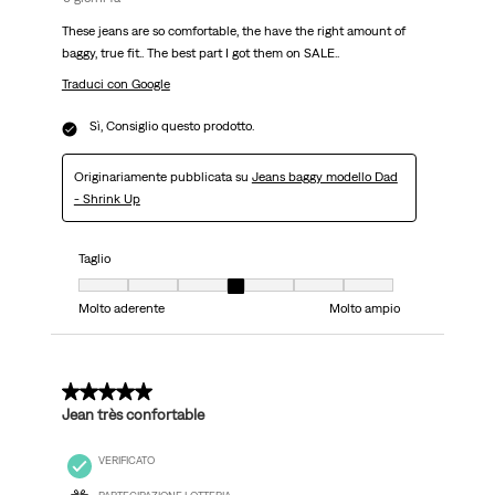
These jeans are so comfortable, the have the right amount of
baggy, true fit.. The best part I got them on SALE..
Traduci con Google
Sì, Consiglio questo prodotto.
Originariamente pubblicata su
Jeans baggy modello Dad
- Shrink Up
Taglio
Taglio, 4 su 7, dove 1 è uguale a Molto aderente e 7 è uguale a Molto ampi
Molto aderente
Molto ampio
5 su 5 stelle.
Jean très confortable
VERIFICATO