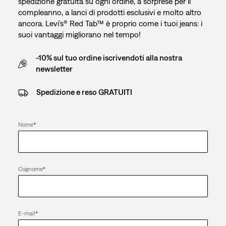
spedizione gratuita su ogni ordine, a sorprese per il
compleanno, a lanci di prodotti esclusivi e molto altro
ancora. Levi’s® Red Tab™ è proprio come i tuoi jeans: i
suoi vantaggi migliorano nel tempo!
-10% sul tuo ordine iscrivendoti alla nostra
newsletter
Spedizione e reso GRATUITI
Nome
*
Cognome
*
E-mail
*