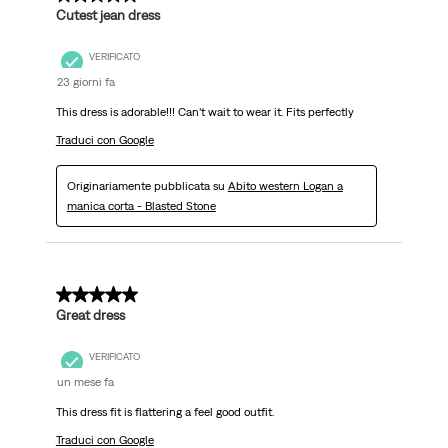
Cutest jean dress
VERIFICATO
23 giorni fa
This dress is adorable!!! Can’t wait to wear it. Fits perfectly
Traduci con Google
Originariamente pubblicata su
Abito western Logan a
manica corta - Blasted Stone
5 su 5 stelle.
Great dress
VERIFICATO
un mese fa
This dress fit is flattering a feel good outfit.
Traduci con Google