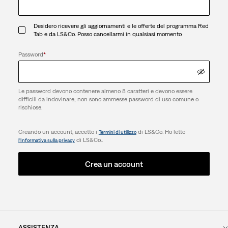
Desidero ricevere gli aggiornamenti e le offerte del programma Red
Tab e da LS&Co. Posso cancellarmi in qualsiasi momento
Password
*
Le password devono contenere almeno 8 caratteri e devono essere
difficili da indovinare; non sono ammesse password di uso comune o
rischiose.
Creando un account, accetto i
di LS&Co. Ho letto
Termini di utilizzo
di LS&Co..
l’Informativa sulla privacy
Crea un account
ASSISTENZA