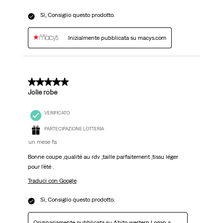
Sì, Consiglio questo prodotto.
Inizialmente pubblicata su macys.com
5 su 5 stelle.
Jolie robe
VERIFICATO
PARTECIPAZIONE LOTTERIA
un mese fa
Bonne coupe ,qualité au rdv ,taille parfaitement ,tissu léger
pour l’été .
Traduci con Google
Sì, Consiglio questo prodotto.
Originariamente pubblicata su
Abito western Logan a