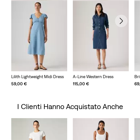
Lilith Lightweight Midi Dress
A-Line Western Dress
Bri
59,00 €
115,00 €
69
I Clienti Hanno Acquistato Anche
Skip Carousel