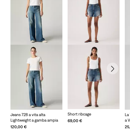
Short ribcage
Jeans 728 a vita alta
La 
Lightweight a gamba ampia
a 
69,00 €
120,00 €
25