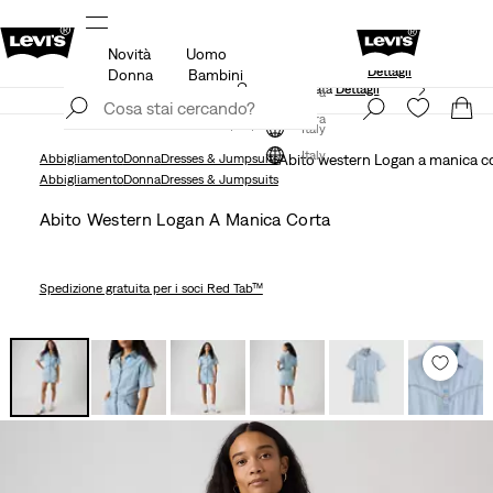
Novità
Uomo
20% di sconto
Spedizione gratuita per i membri di Levi’s®
Dettagli
Donna
Bambini
Politica di spedizione e resi Aggiornata
Dettagli
Iscriviti ora
Iscriviti ora
Italy
Italy
Abbigliamento
Donna
Dresses & Jumpsuits
Abito western Logan a manica c
Abbigliamento
Donna
Dresses & Jumpsuits
Abito Western Logan A Manica Corta
Spedizione gratuita
per i soci Red Tab™