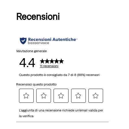
Recensioni
Valutazione generale
4.4
11 recensioni
Questo prodotto è consigliato da 7 di 8 (88%) recensori
Recensisci questo prodotto
Selezionare
Selezionare
Selezionare
Selezionare
Selezionare
L'aggiunta di una recensione richiede un'email valida per
per
per
per
per
per
la verifica
valutare
valutare
valutare
valutare
valutare
l'articolo
l'articolo
l'articolo
l'articolo
l'articolo