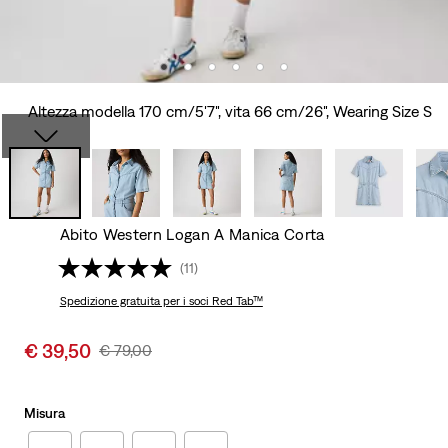
Altezza modella 170 cm/5'7", vita 66 cm/26", Wearing Size S
Abito Western Logan A Manica Corta
(11)
Spedizione gratuita
per i soci Red Tab™
Sale
€ 39,50
Original
€ 79,00
price
Price
is
Was
Misura