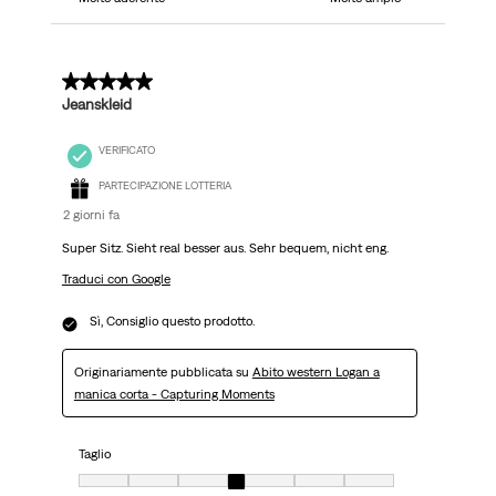
5 su 5 stelle.
Jeanskleid
VERIFICATO
PARTECIPAZIONE LOTTERIA
2 giorni fa
Super Sitz. Sieht real besser aus. Sehr bequem, nicht eng.
Traduci con Google
Sì, Consiglio questo prodotto.
Originariamente pubblicata su
Abito western Logan a
manica corta - Capturing Moments
Taglio
Taglio, 4 su 7, dove 1 è uguale a Molto aderente e 7 è uguale a Molto ampi