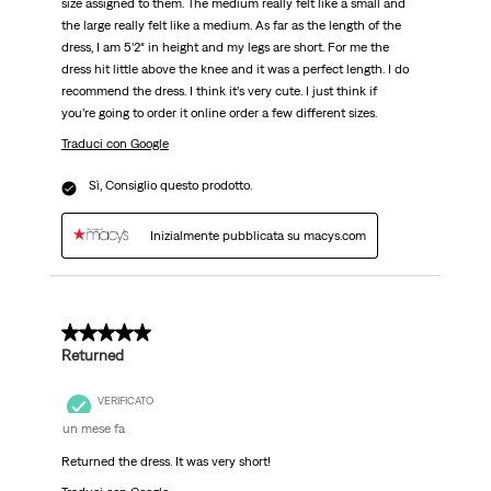
size assigned to them. The medium really felt like a small and
the large really felt like a medium. As far as the length of the
dress, I am 5‘2“ in height and my legs are short. For me the
dress hit little above the knee and it was a perfect length. I do
recommend the dress. I think it’s very cute. I just think if
you’re going to order it online order a few different sizes.
Traduci con Google
Sì, Consiglio questo prodotto.
Inizialmente pubblicata su macys.com
3 su 5 stelle.
Returned
VERIFICATO
un mese fa
Returned the dress. It was very short!