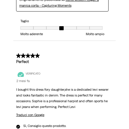
manica corta - Capturing Moments
Taglio
Taglio, 4 su 7, dove 1 è uguale a Molto aderente e 7 è uguale a Molto ampi
Molto aderente
Molto ampio
5 su 5 stelle.
Perfect
VERIFICATO
2 mesi fa
I bought this dress fory daughter,she is a dedicated levi wearer
and looks fantastic in denim. The dress is perfect for many
occasions. Sophie is a professional harpist and often sports he
levi jeans when performing. Perfect Levi
Traduci con Google
Sì, Consiglio questo prodotto.