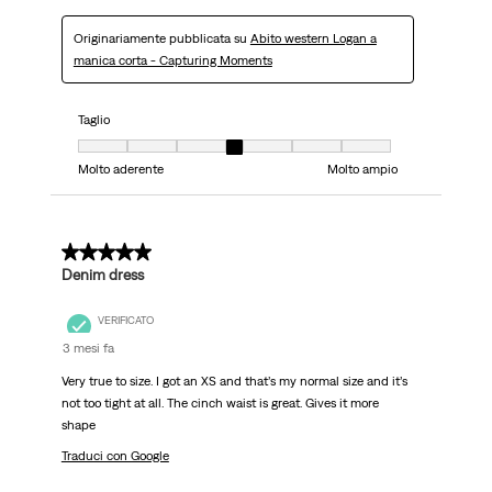
Originariamente pubblicata su
Abito western Logan a
manica corta - Capturing Moments
Taglio
Taglio, 4 su 7, dove 1 è uguale a Molto aderente e 7 è uguale a Molto ampi
Molto aderente
Molto ampio
5 su 5 stelle.
Denim dress
VERIFICATO
3 mesi fa
Very true to size. I got an XS and that’s my normal size and it’s
not too tight at all. The cinch waist is great. Gives it more
shape
Traduci con Google