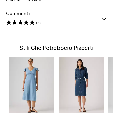
Commenti
(11)
4.4
su
Stili Che Potrebbero Piacerti
5
Skip Carousel
stelle.
11
recensioni