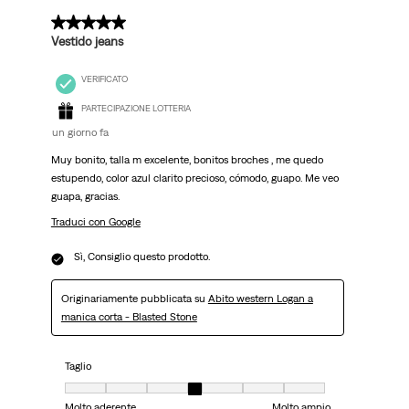
5 su 5 stelle.
Vestido jeans
VERIFICATO
PARTECIPAZIONE LOTTERIA
un giorno fa
Muy bonito, talla m excelente, bonitos broches , me quedo
estupendo, color azul clarito precioso, cómodo, guapo. Me veo
guapa, gracias.
Traduci con Google
Sì, Consiglio questo prodotto.
Originariamente pubblicata su
Abito western Logan a
manica corta - Blasted Stone
Taglio
Taglio, 4 su 7, dove 1 è uguale a Molto aderente e 7 è uguale a Molto ampi
Molto aderente
Molto ampio