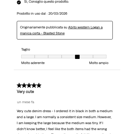
Sì, Consiglio questo prodotto.
Prodotto in uso dal :
20/03/2026
Originariamente pubblicata su
Abito western Logan a
manica corta - Blasted Stone
Taglio
Taglio, 5 su 7, dove 1 è uguale a Molto aderente e 7 è uguale a Molto ampi
Molto aderente
Molto ampio
4 su 5 stelle.
Very cute
un mese fa
Very cute denim dress - I ordered it in black in both a medium
and a large. I am normally a consistent size medium. However,
I am keeping the large because the medium was tiny. If I
didn’t know better, I feel like the both items had the wrong