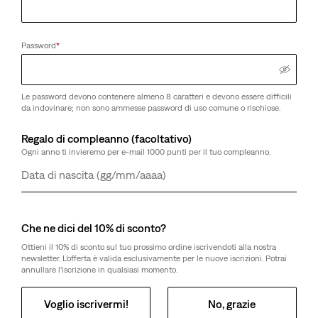
Password
*
Le password devono contenere almeno 8 caratteri e devono essere difficili
da indovinare; non sono ammesse password di uso comune o rischiose.
Regalo di compleanno (facoltativo)
Ogni anno ti invieremo per e-mail 1000 punti per il tuo compleanno.
Giorno
Mese
Anno
Che ne dici del 10% di sconto?
Ottieni il 10% di sconto sul tuo prossimo ordine iscrivendoti alla nostra
newsletter. L’offerta è valida esclusivamente per le nuove iscrizioni. Potrai
annullare l’iscrizione in qualsiasi momento.
Voglio iscrivermi!
No, grazie