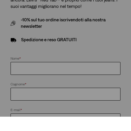
suoi vantaggi migliorano nel tempo!
-10% sul tuo ordine iscrivendoti alla nostra
newsletter
Spedizione e reso GRATUITI
Nome
*
Cognome
*
E-mail
*