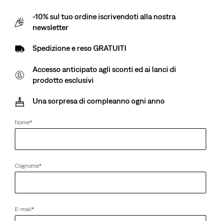
-10% sul tuo ordine iscrivendoti alla nostra
Siamo spiacenti per l’inconveniente. Riprova più tardi.
newsletter
Spedizione e reso GRATUITI
Accesso anticipato agli sconti ed ai lanci di
prodotto esclusivi
Una sorpresa di compleanno ogni anno
Nome
*
Cognome
*
E-mail
*