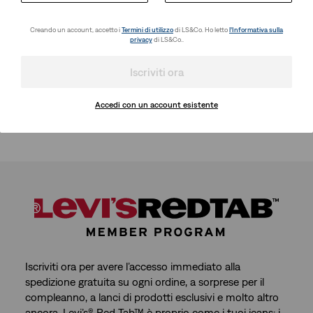
Creando un account, accetto i
Termini di utilizzo
di LS&Co. Ho letto
l’Informativa sulla
privacy
di LS&Co..
Iscriviti ora
Accedi con un account esistente
Iscriviti ora per avere l’accesso immediato alla
spedizione gratuita su ogni ordine, a sorprese per il
compleanno, a lanci di prodotti esclusivi e molto altro
ancora. Levi’s® Red Tab™ è proprio come i tuoi jeans: i