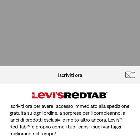
Iscriviti ora
Iscriviti ora per avere l’accesso immediato alla spedizione
gratuita su ogni ordine, a sorprese per il compleanno, a
lanci di prodotti esclusivi e molto altro ancora. Levi’s®
Spiacenti, Impossibile Trovare La
Red Tab™ è proprio come i tuoi jeans: i suoi vantaggi
migliorano nel tempo!
Pagina Che Stai Cercando.