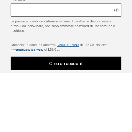
Le password devono contenere almeno 8 caratteri e devono essere
difficili da indovinare; non sono ammesse password di uso comune o
rischiose.
Creando un account, accetto i
di LS&Co. Ho letto
Termini di utilizzo
di LS&Co..
l’Informativa sulla privacy
Crea un account
ASSISTENZA
AZIENDA