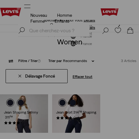
Nouveau
Homme
Politique de livraison et de retours Mise à jour
Détails
Femme
Enfants
Politique de livraison et de retours Mise à jour
Détails
S'inscrire maintenant
S'inscrire maintenant
France
Women
France
Filtre
/ Trier
(1)
Trier par
Recommandés
3 Articles
Délavage Foncé
Effacer tout
Jean Shaping Skinny
Jean droit 314™ Shaping
311™
(1904)
(2834)
89,00 €
89,00 €