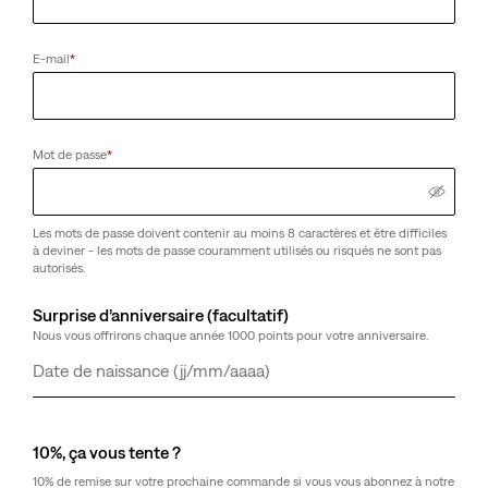
E-mail
*
Mot de passe
*
Les mots de passe doivent contenir au moins 8 caractères et être difficiles
à deviner - les mots de passe couramment utilisés ou risqués ne sont pas
autorisés.
Surprise d’anniversaire (facultatif)
Nous vous offrirons chaque année 1000 points pour votre anniversaire.
Jour
Mois
Année
10%, ça vous tente ?
10% de remise sur votre prochaine commande si vous vous abonnez à notre