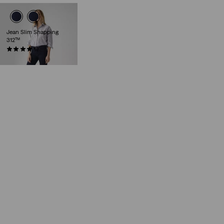
Jean Slim Shapping
312™
(1275)
89,00 €