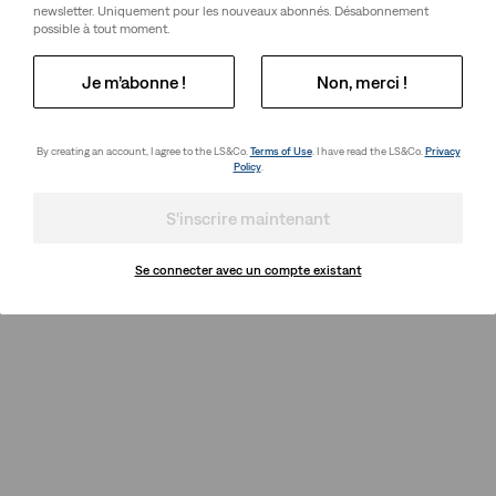
newsletter. Uniquement pour les nouveaux abonnés. Désabonnement
possible à tout moment.
Je m’abonne !
Non, merci !
By creating an account, I agree to the LS&Co.
Terms of Use
. I have read the LS&Co.
Privacy
Policy
.
S'inscrire maintenant
Se connecter avec un compte existant