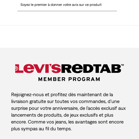
Soyez le premier à donner votre avis sur ce produit
pour
pour
pour
pour
pour
attribuer
attribuer
attribuer
attribuer
attribuer
1 étoile
2 étoiles
3 étoiles
4 étoiles
5 étoiles
à
à
à
à
à
l'article.
l'article.
l'article.
l'article.
l'article.
Cette
Cette
Cette
Cette
Cette
action
action
action
action
action
ouvrira
ouvrira
ouvrira
ouvrira
ouvrira
le
le
le
le
le
formulaire
formulaire
formulaire
formulaire
formulaire
de
de
de
de
de
soumission.
soumission.
soumission.
soumission.
soumission.
Rejoignez-nous et profitez dès maintenant de la
livraison gratuite sur toutes vos commandes, d’une
surprise pour votre anniversaire, de l’accès exclusif aux
lancements de produits, de jeux exclusifs et plus
encore. Comme vos jeans, les avantages sont encore
plus sympas au fil du temps.