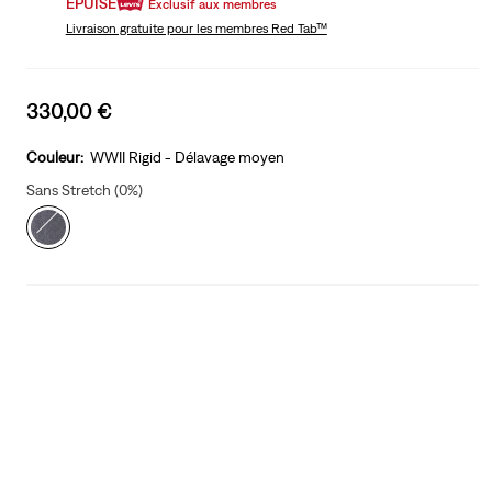
ÉPUISÉ
Exclusif aux membres
Livraison gratuite
pour les membres Red Tab™
Sale
330,00 €
price
is
Couleur:
WWII Rigid - Délavage moyen
Sans Stretch (0%)