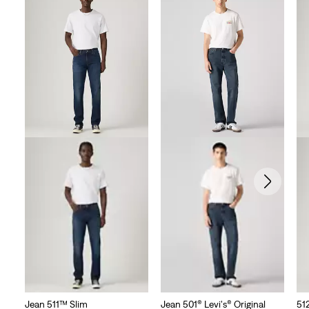
Jean 511™ Slim
Jean 501® Levi's® Original
51