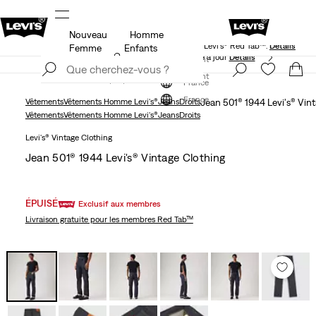
Nouveau
Homme
Livraison gratuite pour les membres du pr
de -20%
Détails
Levi’s® Red Tab™.
Détails
Femme
Enfants
Politique de livraison et de retours Mise à jour
Détails
S'inscrire maintenant
S'inscrire maintenant
France
France
Vêtements
Vêtements Homme Levi's®
Jeans
Droits
Jean 501® 1944 Levi's® Vin
Vêtements
Vêtements Homme Levi's®
Jeans
Droits
Levi's® Vintage Clothing
Jean 501® 1944 Levi's® Vintage Clothing
ÉPUISÉ
Exclusif aux membres
Livraison gratuite
pour les membres Red Tab™