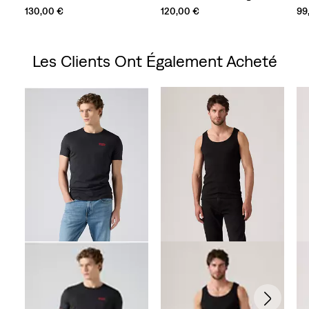
130,00 €
120,00 €
99
Les Clients Ont Également Acheté
Skip Carousel