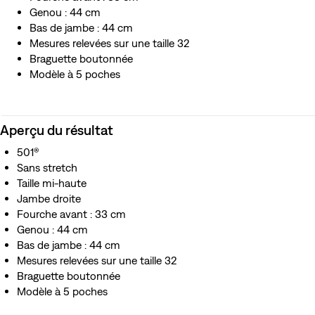
Comprend l’emblématique arc de cercle peint sur la
Genou : 44 cm
poche arrière comme solution au rationnement
Bas de jambe : 44 cm
Fidèle à l’original, il comprend la matière des poches, des
Mesures relevées sur une taille 32
rivets sans marque et il est doté de boutons sans
Braguette boutonnée
marque avec un motif de feuille de laurier
Modèle à 5 poches
Deux poches arrière et rivets invisibles
Ce denim à lisière selvedge a été tissé sur un métier à
navette traditionnel. Le tissage plus serré présente une
Aperçu du résultat
meilleure durabilité et une lisière impeccablement finie
qui le distingue des autres.
501®
Fabriqué au Japon par des maîtres artisans utilisant des
Sans stretch
techniques traditionnelles
Taille mi-haute
Jambe droite
Fourche avant : 33 cm
Genou : 44 cm
Bas de jambe : 44 cm
Mesures relevées sur une taille 32
Braguette boutonnée
Modèle à 5 poches