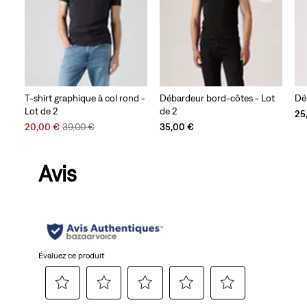
T-shirt graphique à col rond -
Débardeur bord-côtes - Lot
Dé
Lot de 2
de 2
25
Sale
Original
20,00 €
39,00 €
35,00 €
Price
Price
is
was
Avis
Évaluez ce produit
Sélectionnez
Sélectionnez
Sélectionnez
Sélectionnez
Sélectionnez