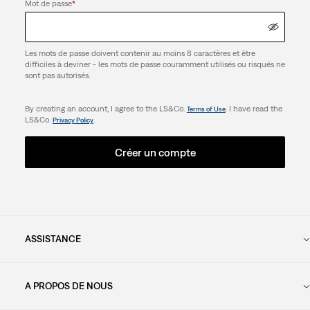
Mot de passe
*
Les mots de passe doivent contenir au moins 8 caractères et être
difficiles à deviner - les mots de passe couramment utilisés ou risqués ne
sont pas autorisés.
By creating an account, I agree to the LS&Co.
. I have read the
Terms of Use
LS&Co.
.
Privacy Policy
Créer un compte
ASSISTANCE
A PROPOS DE NOUS