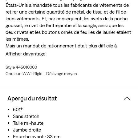
États-Unis a mandaté tous les fabricants de vêtements de
retirer une certaine quantité de métal, de tissu et de fil de
leurs vêtements. Et, par conséquent, les rivets de la poche
gousset, le rivet de l’entrejambe et la sangle, ainsi que les
deux rivets et les boutons ornés de feuilles de laurier étaient
les mêmes.
Mais un mandat de rationnement était plus difficile à
respecter : l’ordre de retirer les coutures en arc de cercle qui
Afficher davantage
distinguaient les jeans Levi's® des autres jeans. Plutôt que de
perdre l’arc de cercle signature, Levi's® a mis au point un
Style 445010000
système d’impression du motif arc de cercle sur chaque
Couleur: WWII Rigid - Délavage moyen
jean 501® sorti de l’usine. Alors que la peinture a fini par se
délaver, l’important était que la couture était visible au
moment de l’achat. Aujourd’hui, nous recréons ce vêtement
Aperçu du résultat
historique, notre jean 501® de 1944, en denim avec la lisière
selvedge.
501®
Une reproduction historique de notre jean 501® de 1944
Sans stretch
Fabriqué sans les rivets de la poche gousset, le rivet à
Taille mi-haute
l’entrejambe et la ceinture arrière pour économiser les
Jambe droite
matières premières pour l’effort de guerre
Fourche avant : 33 cm