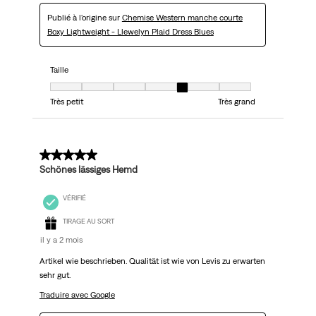
Publié à l'origine sur
Chemise Western manche courte
Boxy Lightweight - Llewelyn Plaid Dress Blues
Taille
Taille, 5 sur 7, où 1 est égal à Très petit et 7 est égal à Très grand
Très petit
Très grand
5 sur 5 étoiles.
Schönes lässiges Hemd
VÉRIFIÉ
TIRAGE AU SORT
il y a 2 mois
Artikel wie beschrieben. Qualität ist wie von Levis zu erwarten
sehr gut.
Traduire avec Google