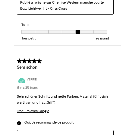
Publié à l'origine sur
Chemise Western manche courte
Boxy Lightweight - Criss Cross
Taille
Taille, 5 sur 7, où 1 est égal à Très petit et 7 est égal à Très grand
Très petit
Très grand
5 sur 5 étoiles.
Sehr schön
VÉRIFIÉ
il y a 28 jours
Sehr schöner Schnitt und nette Farben. Material fühlt sich
wertig an und hat „Griff“.
Traduire avec Google
Oui, Je recommande ce produit.