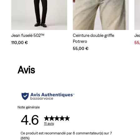
Jean fuselé 502™
Ceinture double griffe
Je
Potrero
Sal
110,00 €
55
Pri
55,00 €
is
Avis
Note générale
4.6
11 avis
Ce produit est recommandé par 6 commentateur(s) sur 7
(86%)