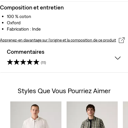
Composition et entretien
100 % coton
Oxford
Fabrication : Inde
Apprenez-en davantage sur l’origine et la composition de ce produit
Commentaires
(11)
4.6
sur
Styles Que Vous Pourriez Aimer
5
Skip Carousel
étoiles.
11
avis