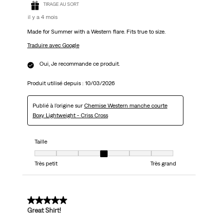
TIRAGE AU SORT
il y a 4 mois
Made for Summer with a Western flare. Fits true to size.
Traduire avec Google
Oui, Je recommande ce produit.
Produit utilisé depuis :
10/03/2026
Publié à l'origine sur
Chemise Western manche courte
Boxy Lightweight - Criss Cross
Taille
Taille, 4 sur 7, où 1 est égal à Très petit et 7 est égal à Très grand
Très petit
Très grand
5 sur 5 étoiles.
Great Shirt!