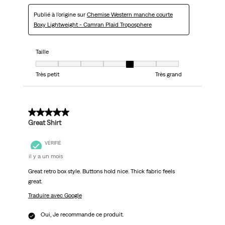
Publié à l'origine sur
Chemise Western manche courte
Boxy Lightweight - Camran Plaid Troposphere
Taille
Taille, 5 sur 7, où 1 est égal à Très petit et 7 est égal à Très grand
Très petit
Très grand
5 sur 5 étoiles.
Great Shirt
VÉRIFIÉ
il y a un mois
Great retro box style. Buttons hold nice. Thick fabric feels
great.
Traduire avec Google
Oui, Je recommande ce produit.