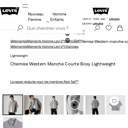
Nouveau
Homme
Livraison gratuite pour les membres du pr
de -20%
Détails
Levi’s® Red Tab™.
Détails
Femme
Enfants
Politique de livraison et de retours Mise à jour
Détails
S'inscrire maintenant
S'inscrire maintenant
France
France
Vêtements
Vêtements Homme Levi's®
Chemises
Chemise Western manche cou
Vêtements
Vêtements Homme Levi's®
Chemises
Lightweight
Chemise Western Manche Courte Boxy Lightweight
Livraison gratuite
pour les membres Red Tab™