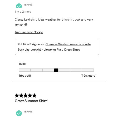
VÉRIFIÉ
il y a 2 mois
Classy Levi shirt. Ideal weather for this shirt, cool and very
stylish 😎
Traduire avec Google
Publié à l'origine sur
Chemise Western manche courte
Boxy Lightweight - Llewelyn Plaid Dress Blues
Taille
Taille, 4 sur 7, où 1 est égal à Très petit et 7 est égal à Très grand
Très petit
Très grand
5 sur 5 étoiles.
Great Summer Shirt!
VÉRIFIÉ