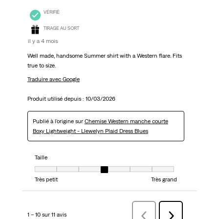
VÉRIFIÉ
TIRAGE AU SORT
il y a 4 mois
Well made, handsome Summer shirt with a Western flare. Fits
true to size.
Traduire avec Google
Produit utilisé depuis :
10/03/2026
Publié à l'origine sur
Chemise Western manche courte
Boxy Lightweight - Llewelyn Plaid Dress Blues
Taille
Taille, 4 sur 7, où 1 est égal à Très petit et 7 est égal à Très grand
Très petit
Très grand
1 – 10 sur 11 avis
Précédentavis
Suivant