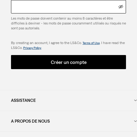
Les mots de passe doivent contenir au moins 8 caractères et être
difficiles à deviner - les mots de passe couramment utilisés ou risqués ne
sont pas autorisés.
By creating an account, I agree to the LS&Co.
. I have read the
Terms of Use
LS&Co.
.
Privacy Policy
Créer un compte
ASSISTANCE
A PROPOS DE NOUS