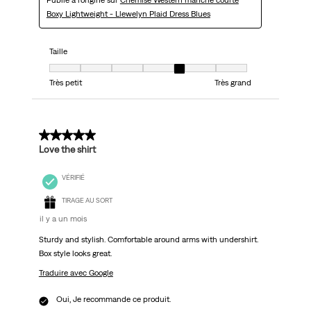
Publié à l'origine sur
Chemise Western manche courte
Boxy Lightweight - Llewelyn Plaid Dress Blues
Taille
Taille, 5 sur 7, où 1 est égal à Très petit et 7 est égal à Très grand
Très petit
Très grand
5 sur 5 étoiles.
Love the shirt
VÉRIFIÉ
TIRAGE AU SORT
il y a un mois
Sturdy and stylish. Comfortable around arms with undershirt.
Box style looks great.
Traduire avec Google
Oui, Je recommande ce produit.