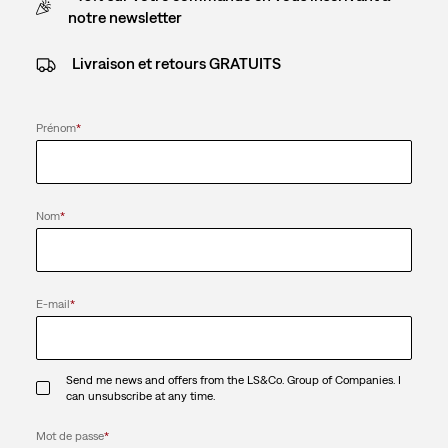
notre newsletter
Livraison et retours GRATUITS
Prénom
*
Nom
*
E-mail
*
Send me news and offers from the LS&Co. Group of Companies. I
can unsubscribe at any time.
Mot de passe
*