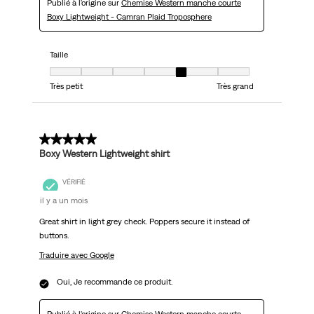
Publié à l'origine sur
Chemise Western manche courte
Boxy Lightweight - Camran Plaid Troposphere
Taille
Taille, 5 sur 7, où 1 est égal à Très petit et 7 est égal à Très grand
Très petit
Très grand
5 sur 5 étoiles.
Boxy Western Lightweight shirt
VÉRIFIÉ
il y a un mois
Great shirt in light grey check. Poppers secure it instead of
buttons.
Traduire avec Google
Oui, Je recommande ce produit.