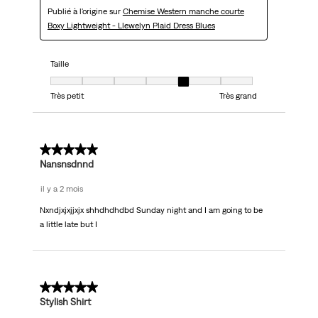
Publié à l'origine sur
Chemise Western manche courte
Boxy Lightweight - Llewelyn Plaid Dress Blues
Taille
Taille, 5 sur 7, où 1 est égal à Très petit et 7 est égal à Très grand
Très petit
Très grand
5 sur 5 étoiles.
Nansnsdnnd
il y a 2 mois
Nxndjxjxjjxjx shhdhdhdbd Sunday night and I am going to be
a little late but I
5 sur 5 étoiles.
Stylish Shirt