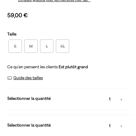
Livraison gratuite
pour les membres Red Tab™
Sale
59,00 €
price
is
Taille
S
M
L
XL
Ce qu’en pensent les clients
Est plutôt grand
Guide des tailles
Sélectionner la quantité
1
Sélectionner la quantité
1