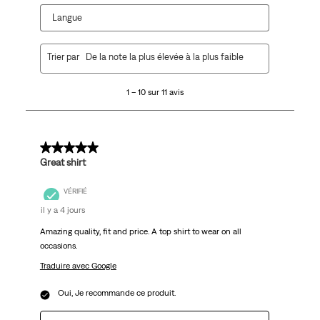
Langue
1
Trier par
De la note la plus élevée à la plus faible
à
10
1 – 10 sur 11 avis
sur
11
avis.
5 sur 5 étoiles.
Great shirt
VÉRIFIÉ
il y a 4 jours
Amazing quality, fit and price. A top shirt to wear on all
occasions.
Traduire avec Google
Oui, Je recommande ce produit.