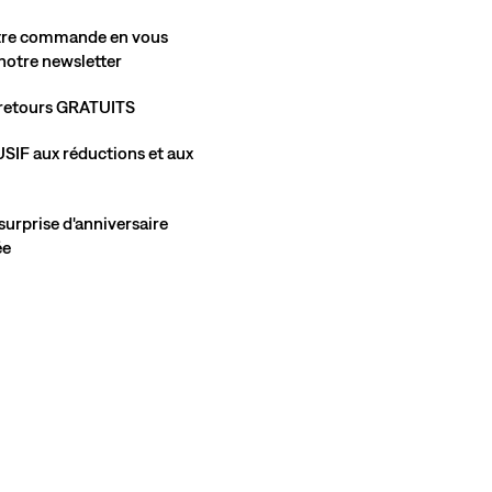
otre commande en vous
 notre newsletter
t retours GRATUITS
SIF aux réductions et aux
urprise d'anniversaire
ée