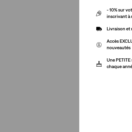
- 10% sur v
Couleur
inscrivant à
Bleu
(3)
Livraison e
Rose
(1)
Accès EXCLU
Blanc
(10)
nouveautés
Gris
(1)
Une PETITE s
chaque ann
Bleu
(3)
Rose
(1)
Blanc
(10)
Gris
(1)
Afficher moins