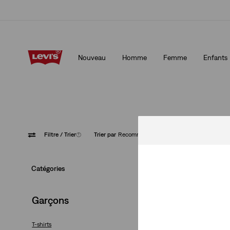
Politique de livraison et de retours Mise à jour
Détails
Nouveau
Homme
Femme
Enfants
Politique de livraison et de retours Mise à jour
Détails
Filtre
/ Trier
(1)
Trier par
Recommandés
Bleu
Catégories
Garçons
T-shirts