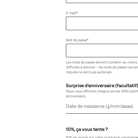
on Sherpa Bébé
T-shirt Batwing pour adolescent
E-mail
*
(16)
20,00 €
Mot de passe
*
Les mots de passe doivent contenir au moins 
difficiles à deviner - les mots de passe cour
risqués ne sont pas autorisés.
Surprise d’anniversaire (facultatif
Nous vous offrirons chaque année 1000 point
anniversaire.
Jour
Mois
Année
10%, ça vous tente ?
10% de remise sur votre prochaine commande