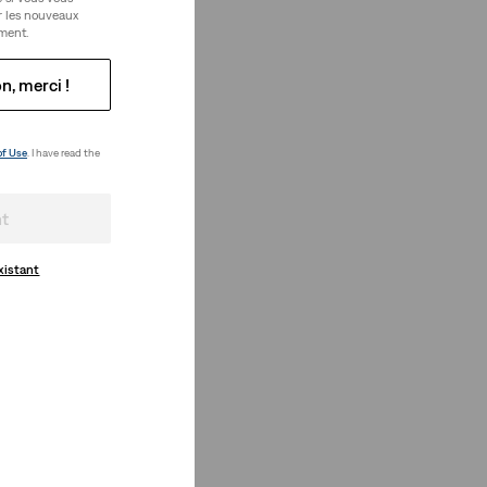
r les nouveaux
ment.
n, merci !
of Use
. I have read the
nt
xistant