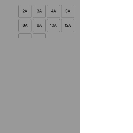
2A
3A
4A
5A
6A
8A
10A
12A
14A
16A
Bébé
3M
6M
9M
12M
18M
3M
6M
9M
12M
18M