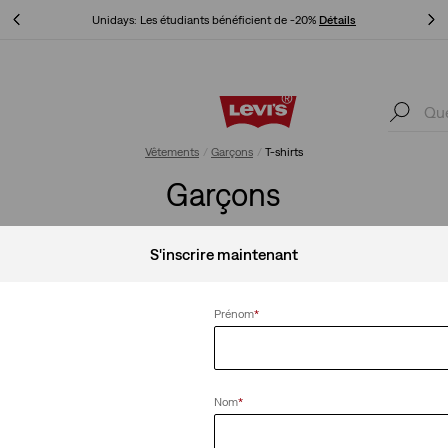
Livr
Unidays: Les étudiants bénéficient de -20%
Détails
Livr
Unidays: Les étudiants bénéficient de -20%
Détails
Vêtements
Garçons
T-shirts
Garçons
S'inscrire maintenant
Effacer tout
Prénom
*
Nom
*