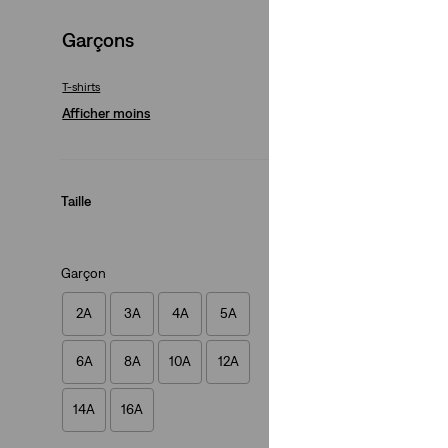
Combinaison ours
Garçons
(6)
40,00 €
T-shirts
Afficher moins
Taille
Garçon
2A
3A
4A
5A
6A
8A
10A
12A
14A
16A