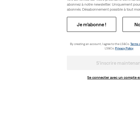
abonnez à notre newsletter. Uniquement pou
abonnés. Désabonnement possible à tout mo
Je m’abonne !
No
By creating an account, I agree to the LS&Co.
Terms 
LS&Co.
Privacy Policy
.
S'inscrire maintena
Se connecter avec un compte e