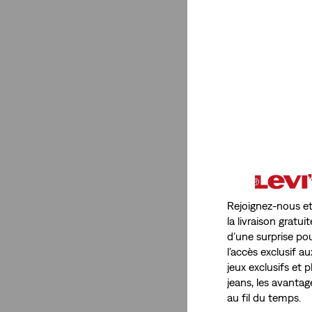
Baby
(1)
Teenager
(1)
Kids
(1)
Afficher moins
Prix
Rejoignez-nous et
€0-€50
(3)
la livraison grat
d’une surprise pou
€0-€50
(3)
l’accès exclusif a
jeux exclusifs et
Afficher moins
jeans, les avanta
au fil du temps.