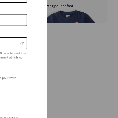
T-shirt Batwing pour enfant
(13)
18,00 €
8 caractères et être
amment utilisés ou
)
s pour votre
 si vous vous