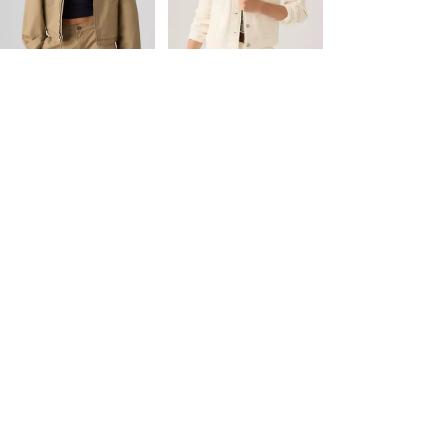
is
was
prix le plus bas 30
jours (91,00 €)