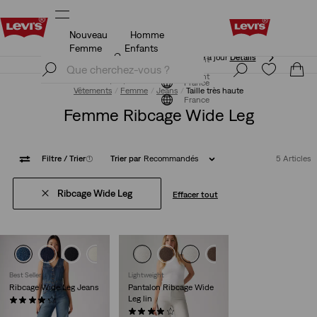
Nouveau
Homme
Politique de livraison et de retours Mise à jour
Détails
Femme
Enfants
Politique de livraison et de retours Mise à jour
Détails
S'inscrire maintenant
S'inscrire maintenant
France
Vêtements
Femme
Jeans
Taille très haute
France
Femme Ribcage Wide Leg
Filtre
/ Trier
(1)
Trier par
Recommandés
5 Articles
Ribcage Wide Leg
Effacer tout
+3
+4
Best Seller
Lightweight
Ribcage Wide Leg Jeans
Pantalon Ribcage Wide
Leg lin
(1872)
130,00 €
(1113)