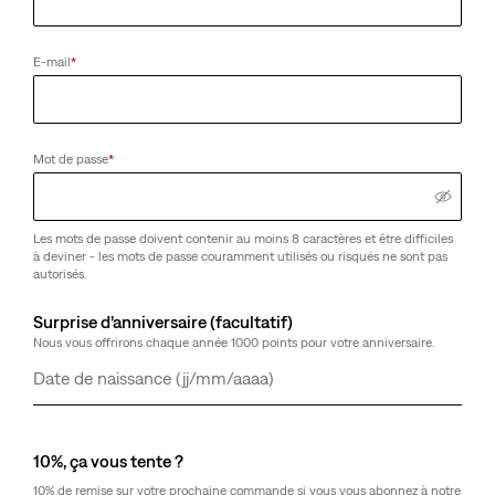
E-mail
*
Mot de passe
*
Les mots de passe doivent contenir au moins 8 caractères et être difficiles
à deviner - les mots de passe couramment utilisés ou risqués ne sont pas
autorisés.
Surprise d’anniversaire (facultatif)
Nous vous offrirons chaque année 1000 points pour votre anniversaire.
Jour
Mois
Année
10%, ça vous tente ?
10% de remise sur votre prochaine commande si vous vous abonnez à notre