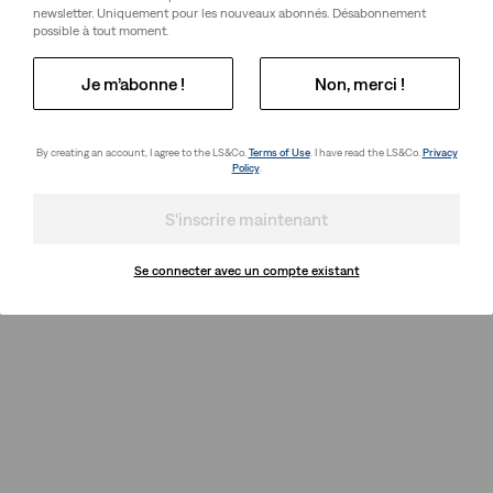
newsletter. Uniquement pour les nouveaux abonnés. Désabonnement
possible à tout moment.
Je m’abonne !
Non, merci !
By creating an account, I agree to the LS&Co.
Terms of Use
. I have read the LS&Co.
Privacy
Policy
.
S'inscrire maintenant
Se connecter avec un compte existant