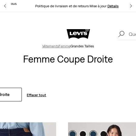
t pour vous.
Politique de livraison et de retours Mise à jour
Détails
Levi's App. Le meilleur de Levi’s®, sur mesure, spécialement pour vous.
Détails
Vêtements
Femme
Grandes Tailles
Femme Coupe Droite
roite
Effacer tout