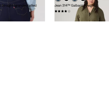
Straight (grandes tailles)
Jean 314™ Galbant Straight
(120)
89,00 €