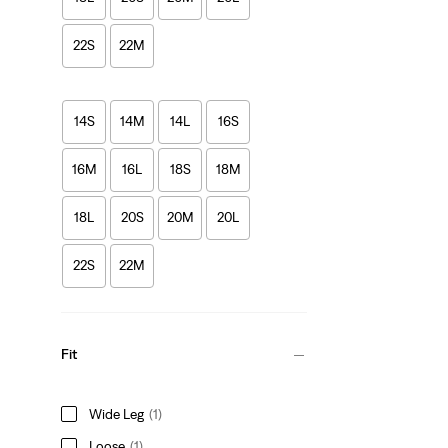
22S
22M
14S
14M
14L
16S
16M
16L
18S
18M
18L
20S
20M
20L
22S
22M
Fit
Wide Leg
(1)
Loose
(1)