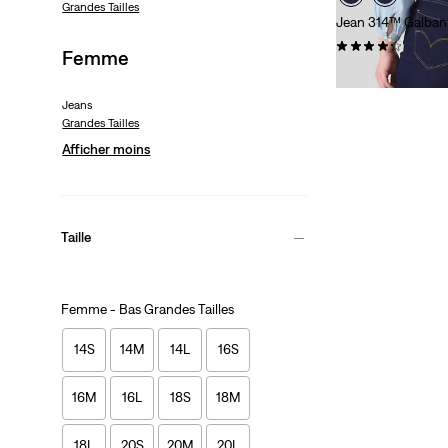
Grandes Tailles
Jean 314™ Galbant 
(142)
Femme
89,00 €
Jeans
Grandes Tailles
Afficher moins
Taille
Femme - Bas Grandes Tailles
14S
14M
14L
16S
16M
16L
18S
18M
18L
20S
20M
20L