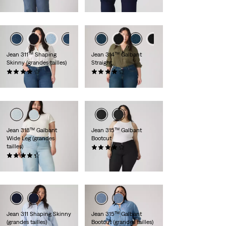
99,00 €
Jean 311™ Shaping
Jean 314™ Galbant
Skinny (grandes tailles)
Straight
(499)
(120)
89,00 €
89,00 €
Jean 318™ Galbant
Jean 315™ Galbant
Wide Leg (grandes
Bootcut
tailles)
(62)
(279)
89,00 €
99,00 €
Jean 311 Shaping Skinny
Jean 315™ Galbant
(grandes tailles)
Bootcut (grandes tailles)