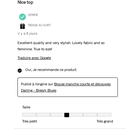
Nice top
VÉRIFIÉ
TIRAGE AU SORT
il y a 6 jours
Excellent quality and very stylish. Lovely fabric and so
feminine. True to size!
Traduire avec Google
Oui, Je recommande ce produit.
Publié à l'origine sur
Blouse manche courte et découpes
Darling - Breezy Blues
Taille
Taille, 4 sur 7, où 1 est égal à Très petit et 7 est égal à Très grand
Très petit
Très grand