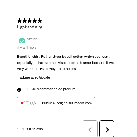
5 sur 5 étoiles.
Light and airy
VÉRIFIÉ
il y a 4 mois
Beautiful shirt. Rather sheer but all cotton which you want
especially in the summer. Also needs a steamer because it was
very wrinkled. But lovely nonetheless.
Traduire avec Google
Oui, Je recommande ce produit.
Publié à l'origine sur macys.com
1 – 10 sur 15 avis
Précédentavis
Suivant
avis