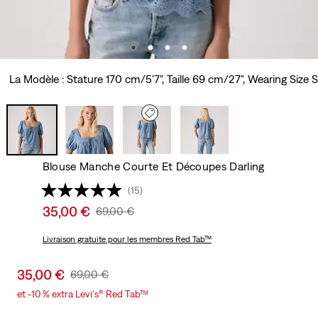
La Modèle : Stature 170 cm/5'7", Taille 69 cm/27", Wearing Size S
Blouse Manche Courte Et Découpes Darling
(15)
Sale
35,00 €
Original
69,00 €
price
Price
is
Livraison gratuite
pour les membres Red Tab™
Was
Sale
35,00 €
Original
69,00 €
price
Price
et -10 % extra Levi's® Red Tab™
is
Was