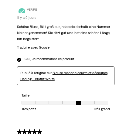
VÉRIFIÉ
il y a 5 jours
Schöne Bluse, fällt groß aus, habe sie deshalb eine Nummer
kleiner genommen! Sie sitzt gut und hat eine schöne Länge,
bin begeistert!
Traduire avec Google
Oui, Je recommande ce produit.
Publié à l'origine sur
Blouse manche courte et découpes
Darling - Bright White
Taille
Taille, 5 sur 7, où 1 est égal à Très petit et 7 est égal à Très grand
Très petit
Très grand
5 sur 5 étoiles.