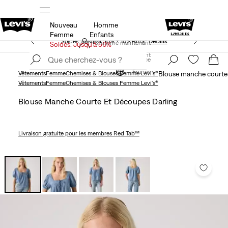
Nouveau
Homme
s du programme
Politique de livraison et de retours MISE
ls
Détails
Femme
Enfants
Soldes: Jusqu’à 50% + 10% extra*
Détails
S'inscrire maintenant
Soldes: Jusqu’à 50%
S'inscrire maintenant
France
France
Vêtements
Femme
Chemises & Blouses Femme Levi's®
Blouse manche courte 
Vêtements
Femme
Chemises & Blouses Femme Levi's®
Blouse Manche Courte Et Découpes Darling
Livraison gratuite
pour les membres Red Tab™