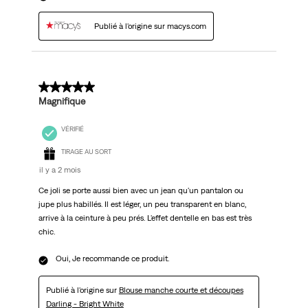
Publié à l'origine sur macys.com
5 sur 5 étoiles.
Magnifique
VÉRIFIÉ
TIRAGE AU SORT
il y a 2 mois
Ce joli se porte aussi bien avec un jean qu'un pantalon ou
jupe plus habillés. Il est léger, un peu transparent en blanc,
arrive à la ceinture à peu prés. L'effet dentelle en bas est très
chic.
Oui, Je recommande ce produit.
Publié à l'origine sur
Blouse manche courte et découpes
Darling - Bright White