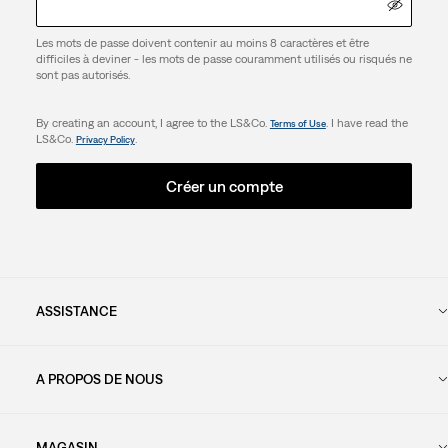
Les mots de passe doivent contenir au moins 8 caractères et être
difficiles à deviner - les mots de passe couramment utilisés ou risqués ne
sont pas autorisés.
By creating an account, I agree to the LS&Co.
. I have read the
Terms of Use
LS&Co.
.
Privacy Policy
Créer un compte
ASSISTANCE
A PROPOS DE NOUS
MAGASIN