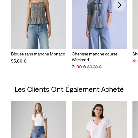
Blouse sans manche Monaco
Chemise manche courte
Sh
Weekend
Sal
55,00 €
41
Sale
Original
Pri
71,00 €
89,00 €
Price
Price
is
is
was
Les Clients Ont Également Acheté
Skip Carousel