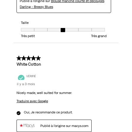
Publié à l'origine sur
Blouse manche courte et découpes
Darling - Breezy Blues
Taille
Taille, 4 sur 7, où 1 est égal à Très petit et 7 est égal à Très grand
Très petit
Très grand
5 sur 5 étoiles.
White Cotton
VÉRIFIÉ
il y a 3 mois
Nicely made, well suited for summer.
Traduire avec Google
Oui, Je recommande ce produit.
Publié à l'origine sur macys.com