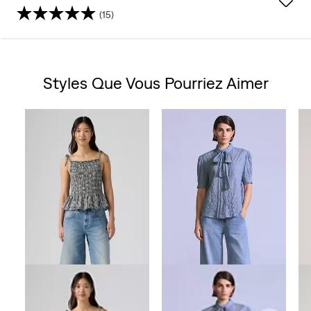
(15)
4.3
sur
Styles Que Vous Pourriez Aimer
5
Skip Carousel
étoiles.
15
avis