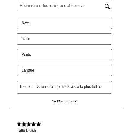
action
action
action
action
action
Zone de recherche de sujet et d'avis
ouvrira
ouvrira
ouvrira
ouvrira
ouvrira
le
le
le
le
le
Note
formulaire
formulaire
formulaire
formulaire
formulaire
de
de
de
de
de
soumission.
soumission.
soumission.
soumission.
soumission.
Taille
Poids
Langue
1
Trier par
De la note la plus élevée à la plus faible
à
10
1 – 10 sur 15 avis
sur
15
avis.
5 sur 5 étoiles.
Tolle Bluse