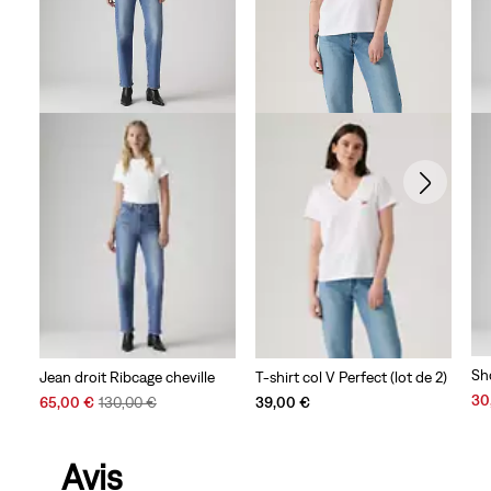
Sh
Jean droit Ribcage cheville
T-shirt col V Perfect (lot de 2)
Sal
30
Sale
Original
65,00 €
130,00 €
39,00 €
Pri
Price
Price
is
is
was
Avis