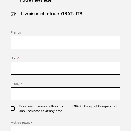
Livraison et retours GRATUITS
Prénom
*
Nom
*
E-mail
*
Send me news and offers from the LS&Co. Group of Companies. I
can unsubscribe at any time.
Mot de passe
*