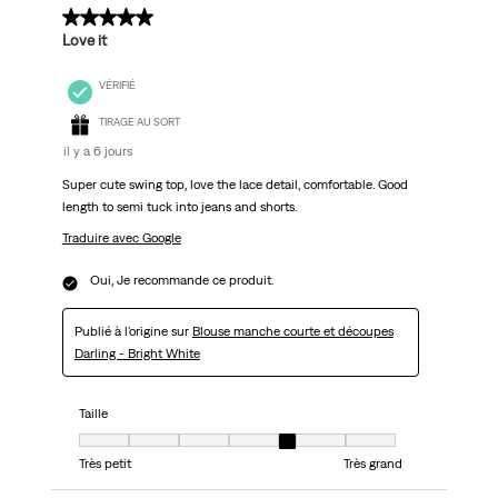
5 sur 5 étoiles.
Love it
VÉRIFIÉ
TIRAGE AU SORT
il y a 6 jours
Super cute swing top, love the lace detail, comfortable. Good
length to semi tuck into jeans and shorts.
Traduire avec Google
Oui, Je recommande ce produit.
Publié à l'origine sur
Blouse manche courte et découpes
Darling - Bright White
Taille
Taille, 5 sur 7, où 1 est égal à Très petit et 7 est égal à Très grand
Très petit
Très grand