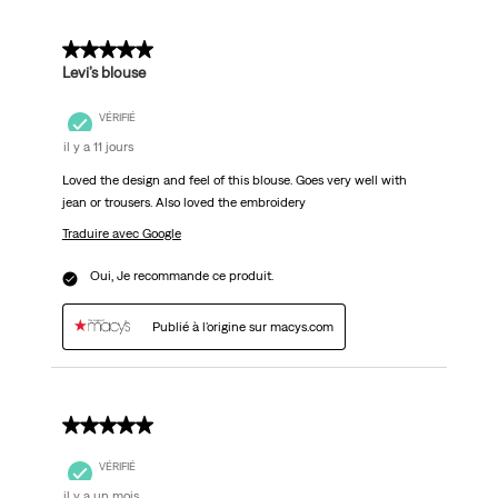
5 sur 5 étoiles.
Levi’s blouse
VÉRIFIÉ
il y a 11 jours
Loved the design and feel of this blouse. Goes very well with
jean or trousers. Also loved the embroidery
Traduire avec Google
Oui, Je recommande ce produit.
Publié à l'origine sur macys.com
5 sur 5 étoiles.
VÉRIFIÉ
il y a un mois