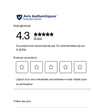
Note générale
4.3
15 avis
Ce produit est recommandé par 10 commentateur(s) sur
12 (83%)
Évaluez ce produit
Sélectionnez
Sélectionnez
Sélectionnez
Sélectionnez
Sélectionnez
L'ajout d'un avis nécessite une adresse e-mail valide pour
pour
pour
pour
pour
pour
la vérification
attribuer
attribuer
attribuer
attribuer
attribuer
1 étoile
2 étoiles
3 étoiles
4 étoiles
5 étoiles
à
à
à
à
à
Filtrer les avis
l'article.
l'article.
l'article.
l'article.
l'article.
Cette
Cette
Cette
Cette
Cette