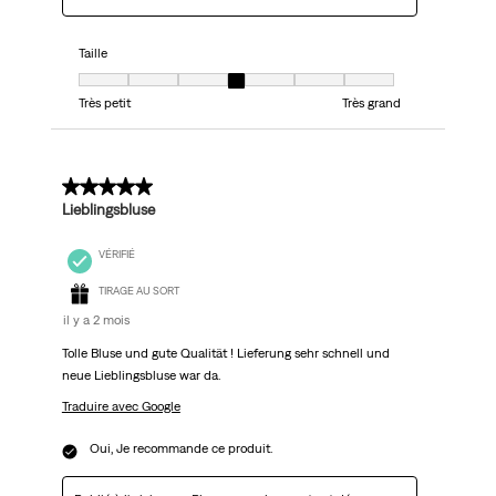
Taille
Taille, 4 sur 7, où 1 est égal à Très petit et 7 est égal à Très grand
Très petit
Très grand
5 sur 5 étoiles.
Lieblingsbluse
VÉRIFIÉ
TIRAGE AU SORT
il y a 2 mois
Tolle Bluse und gute Qualität ! Lieferung sehr schnell und
neue Lieblingsbluse war da.
Traduire avec Google
Oui, Je recommande ce produit.