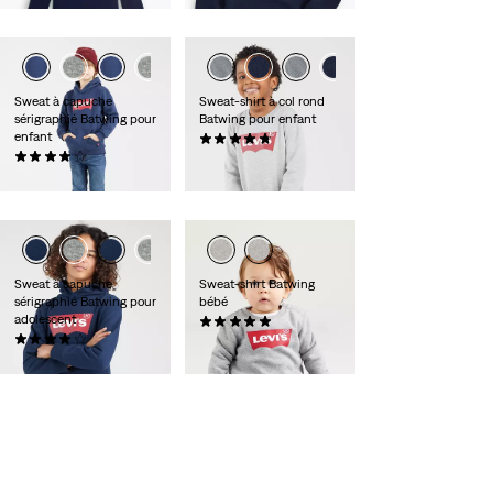
Sweat à capuche
Sweat-shirt à col rond
sérigraphié Batwing pour
Batwing pour enfant
enfant
(20)
(35)
30,00 €
35,00 €
Sweat à capuche
Sweat-shirt Batwing
sérigraphié Batwing pour
bébé
adolescent
(7)
(44)
25,00 €
40,00 €