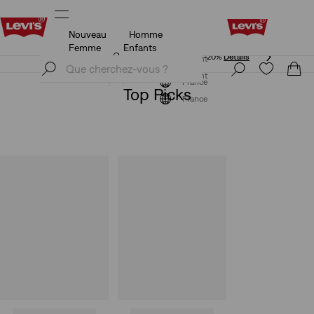
Nouveau
Homme
Unidays: Les étudiants bénéficient de -20%
Détails
Femme
Enfants
Unidays: Les étudiants bénéficient de -20%
Détails
S'inscrire maintenant
S'inscrire maintenant
France
Top Picks
France