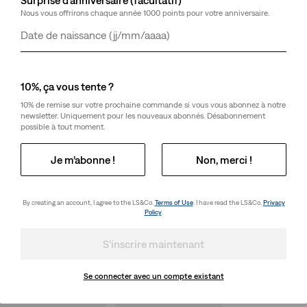
Nous vous offrirons chaque année 1000 points pour votre anniversaire.
Jour
Mois
Année
10%, ça vous tente ?
10% de remise sur votre prochaine commande si vous vous abonnez à notre
newsletter. Uniquement pour les nouveaux abonnés. Désabonnement
possible à tout moment.
Je m’abonne !
Non, merci !
By creating an account, I agree to the LS&Co.
Terms of Use
. I have read the LS&Co.
Privacy
Policy
.
S'inscrire maintenant
Se connecter avec un compte existant