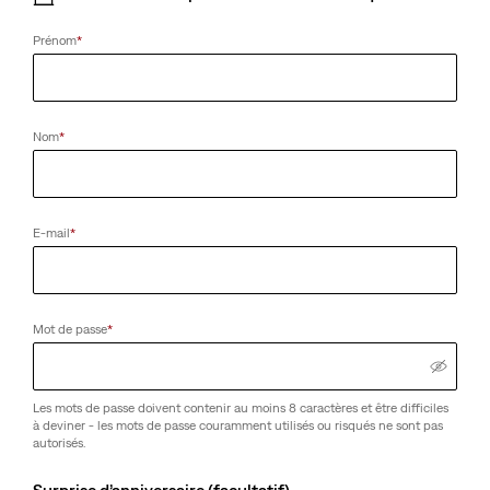
Prénom
*
Nom
*
E-mail
*
Mot de passe
*
Les mots de passe doivent contenir au moins 8 caractères et être difficiles
à deviner - les mots de passe couramment utilisés ou risqués ne sont pas
autorisés.
Surprise d’anniversaire (facultatif)