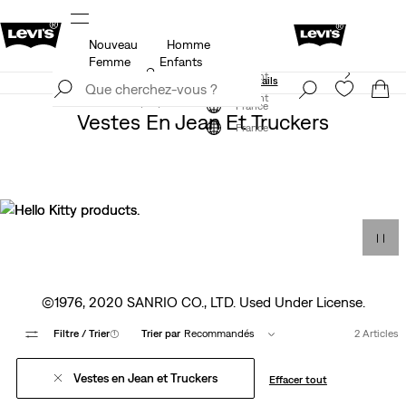
Nouveau
Homme
Politique de livraison et de retours Mise à jour
Détails
Femme
Enfants
Levi's App. Le meilleur de Levi’s®, sur mesure,
S'inscrire maintenant
spécialement pour vous.
Détails
S'inscrire maintenant
France
Vestes En Jean Et Truckers
France
©1976, 2020 SANRIO CO., LTD. Used Under License.
Filtre
/ Trier
(1)
Trier par
Recommandés
2 Articles
Vestes en Jean et Truckers
Effacer tout