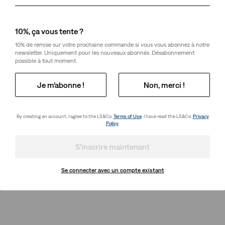
10%, ça vous tente ?
10% de remise sur votre prochaine commande si vous vous abonnez à notre
newsletter. Uniquement pour les nouveaux abonnés. Désabonnement
possible à tout moment.
Je m’abonne !
Non, merci !
By creating an account, I agree to the LS&Co.
Terms of Use
. I have read the LS&Co.
Privacy
Policy
.
S'inscrire maintenant
Se connecter avec un compte existant