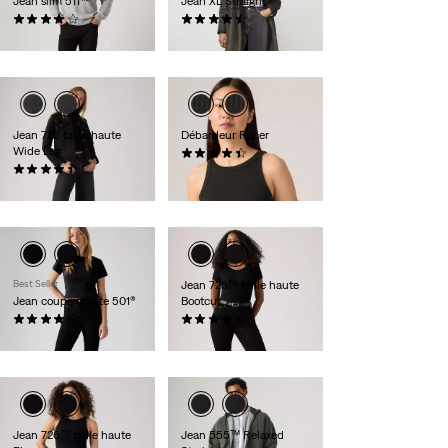
Jean slim 511™
Jean XL Straight
(3030)
(812)
110,00 €
130,00 €
Jean 728 taille haute
Débardeur Racer
Wide Leg
(91)
(296)
27,00 €
130,00 €
Best Seller
Jean 725™ taille haute
Jean coupe courte 501®
Bootcut
(709)
(1566)
110,00 €
110,00 €
Jean 726™ taille haute
Jean 555™ Relaxed