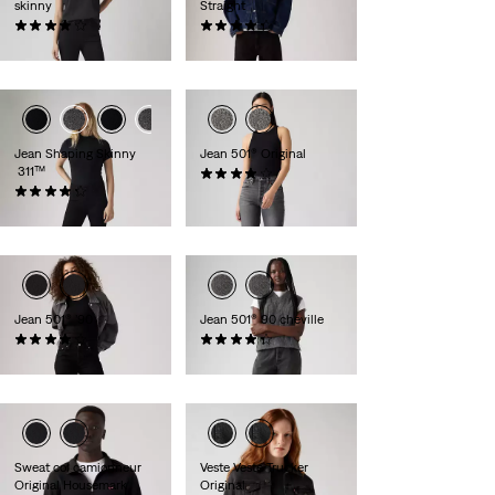
skinny
Straight
(1195)
(394)
110,00 €
120,00 €
Jean Shaping Skinny
Jean 501® Original
311™
(1094)
(2854)
120,00 €
89,00 €
Jean 501® ’90
Jean 501® 90 cheville
(734)
(300)
110,00 €
120,00 €
Sweat col camionneur
Veste Veste Trucker
Original Housemark
Original