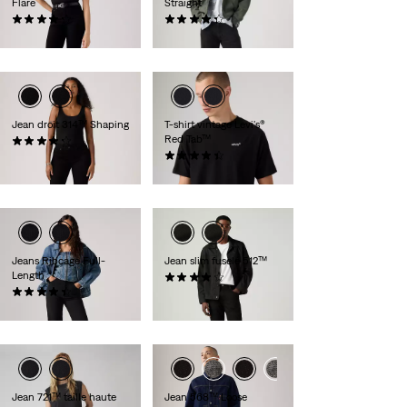
Flare
Straight
(978)
(377)
110,00 €
110,00 €
Jean droit 314™ Shaping
T-shirt vintage Levi's®
Red Tab™
(1906)
89,00 €
(295)
35,00 €
Jeans Ribcage Full-
Jean slim fuselé 512™
Length
(1110)
(534)
110,00 €
130,00 €
Jean 721™ taille haute
Jean 568™ Loose