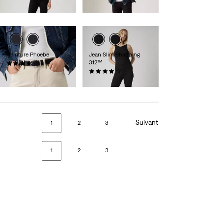
89,00 €
89,00 €
Ceinture Phoebe
Jean Slim Shapping
312™
(41)
45,00 €
(1481)
89,00 €
Suivant
1
2
3
1
2
3