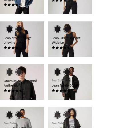
(1238)
(9358)
130,00 €
110,00 €
Jean droit Ribcage
Jean 318™ Galbant
cheville
Wide Leg
(1316)
(2171)
130,00 €
99,00 €
Chemise col boutonné
Best Seller
Authentic
Jean fuselé 502™
(288)
(1207)
75,00 €
110,00 €
Best Seller
Best Seller