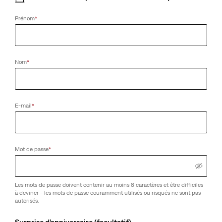
Prénom
*
Nom
*
E-mail
*
Mot de passe
*
Les mots de passe doivent contenir au moins 8 caractères et être difficiles
à deviner - les mots de passe couramment utilisés ou risqués ne sont pas
autorisés.
Surprise d’anniversaire (facultatif)