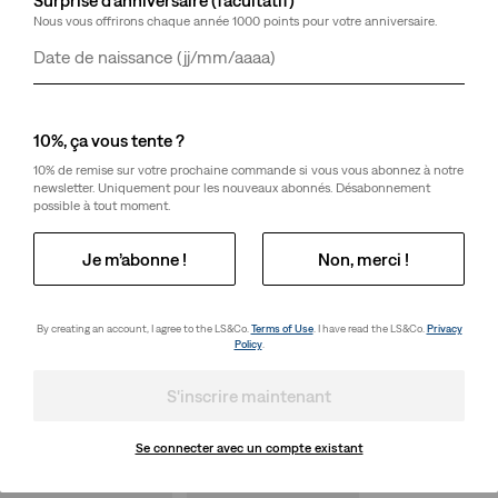
Nous vous offrirons chaque année 1000 points pour votre anniversaire.
Jour
Mois
Année
10%, ça vous tente ?
10% de remise sur votre prochaine commande si vous vous abonnez à notre
newsletter. Uniquement pour les nouveaux abonnés. Désabonnement
possible à tout moment.
Je m’abonne !
Non, merci !
By creating an account, I agree to the LS&Co.
Terms of Use
. I have read the LS&Co.
Privacy
Policy
.
S'inscrire maintenant
Se connecter avec un compte existant