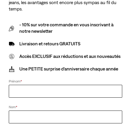
Recherchez Est Introuvable.
jeans, les avantages sont encore plus sympas au fil du
temps.
Nous sommes désolés pour les désagréments.
- 10% sur votre commande en vous inscrivant à
Veuillez réessayer ultérieurement.
notre newsletter
Livraison et retours GRATUITS
Accès EXCLUSIF aux réductions et aux nouveautés
Une PETITE surprise d'anniversaire chaque année
Prénom
*
Nom
*