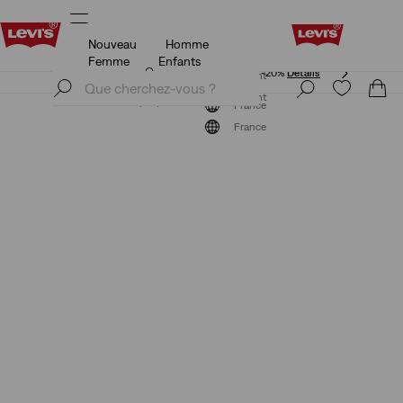
Nouveau
Homme
Unidays: Les étudiants bénéficient de -20%
Détails
Femme
Enfants
Unidays: Les étudiants bénéficient de -20%
Détails
S'inscrire maintenant
S'inscrire maintenant
France
France