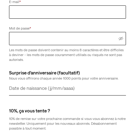
E-mail
*
Mot de passe
*
Les mots de passe doivent contenir au moins 8 caractères et être difficiles
à deviner - les mots de passe couramment utilisés ou risqués ne sont pas
autorisés.
Surprise d’anniversaire (facultatif)
Nous vous offrirons chaque année 1000 points pour votre anniversaire.
Jour
Mois
Année
10%, ça vous tente ?
10% de remise sur votre prochaine commande si vous vous abonnez à notre
newsletter. Uniquement pour les nouveaux abonnés. Désabonnement
possible à tout moment.