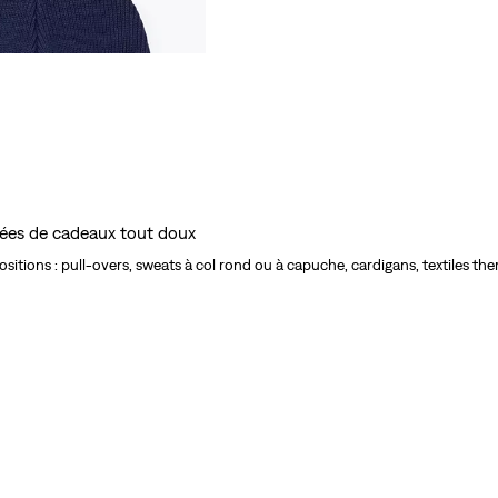
le prix le plus bas 30 jours
idées de cadeaux tout doux
sitions : pull-overs, sweats à col rond ou à capuche, cardigans, textiles th