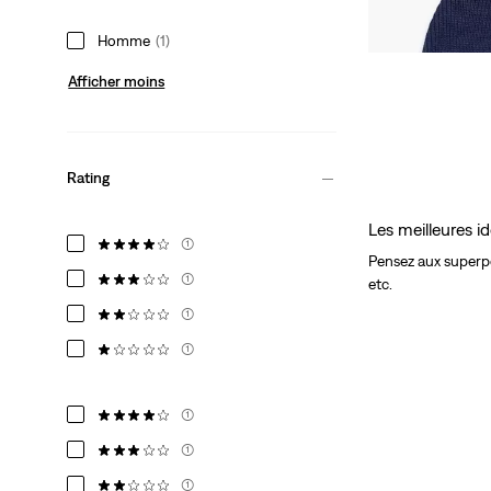
Price
Price
28%
de remise
sur 
is
was
(18,00 €)
Homme
(1)
Afficher moins
Rating
Les meilleures 
(1)
Pensez aux superpo
(1)
etc.
(1)
(1)
(1)
(1)
(1)