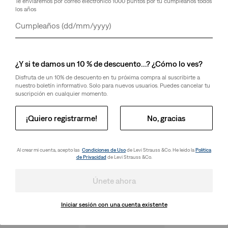
Te enviaremos por correo electrónico 1000 puntos por tu cumpleaños todos
los años
Día
Mes
Año
¿Y si te damos un 10 % de descuento…? ¿Cómo lo ves?
Disfruta de un 10% de descuento en tu próxima compra al suscribirte a
nuestro boletín informativo. Solo para nuevos usuarios. Puedes cancelar tu
suscripción en cualquier momento.
¡Quiero registrarme!
No, gracias
Al crear mi cuenta, acepto las
Condiciones de Uso
de Levi Strauss &Co. He leido la
Política
de Privacidad
de Levi Strauss &Co.
Únete ahora
Iniciar sesión con una cuenta existente