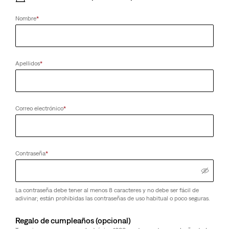
Nombre
*
Apellidos
*
Correo electrónico
*
Contraseña
*
La contraseña debe tener al menos 8 caracteres y no debe ser fácil de
adivinar; están prohibidas las contraseñas de uso habitual o poco seguras.
Regalo de cumpleaños (opcional)