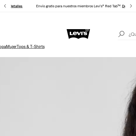
cuento
Detalles
Envío gratis para nuestros miembros Levi’s® Red Tab™.
Detalles
Política Actualizada de envíos y devoluciones
Detalles
Un
opa
Mujer
Tops & T-Shirts