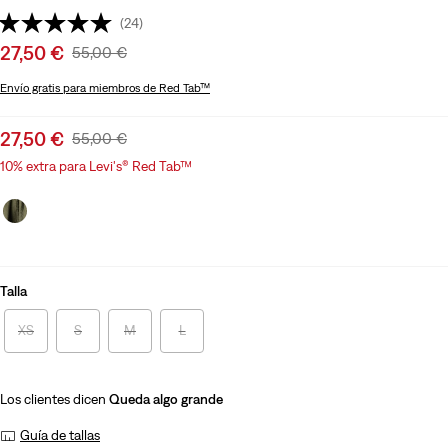
(24)
Sale
27,50 €
Original
55,00 €
price
Price
Envío gratis
para miembros de Red Tab™
is
Was
Sale
27,50 €
Original
55,00 €
price
Price
10% extra para Levi's® Red Tab™
is
Was
Talla
XS
S
M
L
Los clientes dicen
Queda algo grande
Guía de tallas