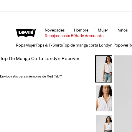
 y devoluciones
Detalles
Unidays: Los estudiantes obtienen un 20% de des
Novedades
Hombre
Mujer
Niños
Rebajas: hasta 50% de descuento
Ropa
Mujer
Tops & T-Shirts
Top de manga corta Londyn Popover
R
Top De Manga Corta Londyn Popover
Envío gratis
para miembros de Red Tab™