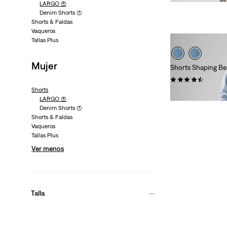
LARGO
(4)
Denim Shorts
(1)
Shorts & Faldas
Vaqueros
Tallas Plus
Mujer
Shorts Shaping B
(356)
Shorts
Sale
Original
29,50 €
59,00 €
LARGO
(4)
Price
Price
Denim Shorts
(1)
is
was
Shorts & Faldas
Vaqueros
Tallas Plus
Ver menos
Talla