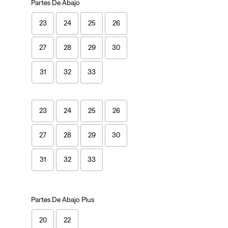
Partes De Abajo
23
24
25
26
27
28
29
30
31
32
33
23
24
25
26
27
28
29
30
31
32
33
Partes De Abajo Plus
20
22