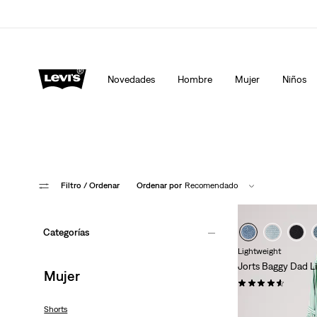
Levi's App. Lo mejor de Levi's ®. A tu medida, especialment
Detalles
Novedades
Hombre
Mujer
Niños
Filtro
/ Ordenar
Ordenar por
Recomendado
Categorías
Lightweight
Jorts Baggy Dad L
Mujer
(273)
75,00 €
Shorts