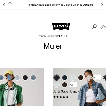
e para ti.
Política Actualizada de envíos y devoluciones
Detalles
Levi's App. Lo mejor de Levi's ®. A tu medida, especialmente para ti.
Detalles
Ropa
Mujer
Shorts
LARGO
Mujer
+1
+2
ightweight
Jorts Super Baggy
(126)
79,00 €