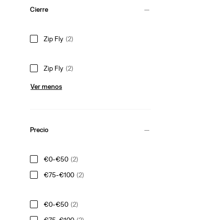
Cierre
Zip Fly
(2)
Zip Fly
(2)
Ver menos
Precio
€0-€50
(2)
€75-€100
(2)
€0-€50
(2)
€75-€100
(2)