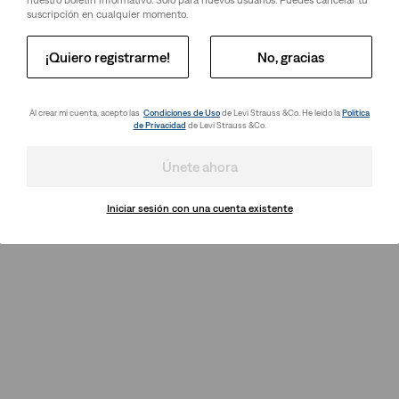
nuestro boletín informativo. Solo para nuevos usuarios. Puedes cancelar tu
suscripción en cualquier momento.
¡Quiero registrarme!
No, gracias
Al crear mi cuenta, acepto las
Condiciones de Uso
de Levi Strauss &Co. He leido la
Política
de Privacidad
de Levi Strauss &Co.
Únete ahora
Iniciar sesión con una cuenta existente