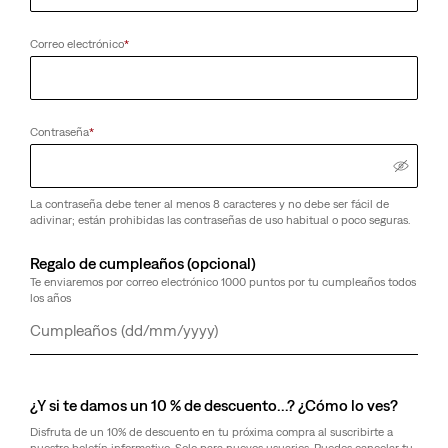
Correo electrónico
*
Contraseña
*
La contraseña debe tener al menos 8 caracteres y no debe ser fácil de
adivinar; están prohibidas las contraseñas de uso habitual o poco seguras.
Regalo de cumpleaños (opcional)
Te enviaremos por correo electrónico 1000 puntos por tu cumpleaños todos
los años
Día
Mes
Año
¿Y si te damos un 10 % de descuento…? ¿Cómo lo ves?
Disfruta de un 10% de descuento en tu próxima compra al suscribirte a