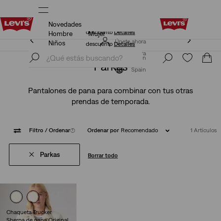
Novedades
Unidays: Los estudiantes obtienen un 20% de
descuento
Detalles
Hombre
Mujer
Unidays: Los estudiantes obtienen un 20% de
Únete ahora
Niños
descuento
Detalles
Únete ahora
Spain
Parkas
Spain
Pantalones de pana para combinar con tus otras
prendas de temporada.
Filtro
/ Ordenar
(1)
Ordenar por
Recomendado
1 Artículos
Parkas
Borrar todo
Chaqueta Trucker
Sherpa de pana Original