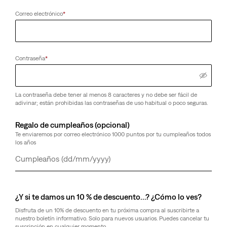
Correo electrónico
*
Contraseña
*
La contraseña debe tener al menos 8 caracteres y no debe ser fácil de
adivinar; están prohibidas las contraseñas de uso habitual o poco seguras.
Regalo de cumpleaños (opcional)
Te enviaremos por correo electrónico 1000 puntos por tu cumpleaños todos
los años
Día
Mes
Año
¿Y si te damos un 10 % de descuento…? ¿Cómo lo ves?
Disfruta de un 10% de descuento en tu próxima compra al suscribirte a
nuestro boletín informativo. Solo para nuevos usuarios. Puedes cancelar tu
suscripción en cualquier momento.