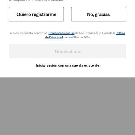
¡Quiero registrarme!
No, gracias
Al crear mi cuenta, acepto las
Condiciones de Uso
de Levi Strauss &Co. He leido la
Política
de Privacidad
de Levi Strauss &Co.
Únete ahora
Iniciar sesión con una cuenta existente