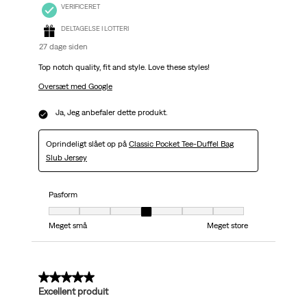
VERIFICERET
DELTAGELSE I LOTTERI
27 dage siden
Top notch quality, fit and style. Love these styles!
Oversæt med Google
Ja, Jeg anbefaler dette produkt.
Oprindeligt slået op på
Classic Pocket Tee-Duffel Bag
Slub Jersey
Pasform
Pasform, 4 ud af 7, hvor 1 er lig med Meget små og 7 er lig med Meget stor
Meget små
Meget store
5 ud af 5 stjerner.
Excellent produit