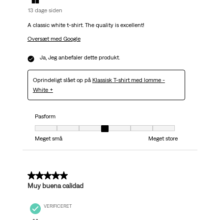
13 dage siden
A classic white t-shirt. The quality is excellent!
Oversæt med Google
Ja, Jeg anbefaler dette produkt.
Oprindeligt slået op på
Klassisk T-shirt med lomme -
White +
Pasform
Pasform, 4 ud af 7, hvor 1 er lig med Meget små og 7 er lig med Meget stor
Meget små
Meget store
5 ud af 5 stjerner.
Muy buena calidad
VERIFICERET