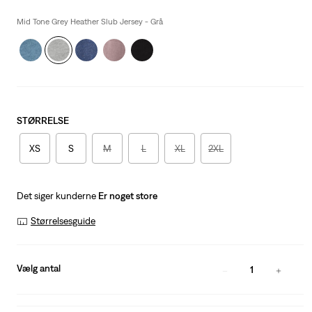
price
is
Mid Tone Grey Heather Slub Jersey - Grå
STØRRELSE
XS
S
M
L
XL
2XL
Det siger kunderne
Er noget store
Størrelsesguide
Vælg antal
1