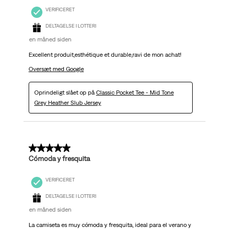
VERIFICERET
DELTAGELSE I LOTTERI
en måned siden
Excellent produit,esthétique et durable,ravi de mon achat!
Oversæt med Google
Oprindeligt slået op på
Classic Pocket Tee - Mid Tone
Grey Heather Slub Jersey
5 ud af 5 stjerner.
Cómoda y fresquita
VERIFICERET
DELTAGELSE I LOTTERI
en måned siden
La camiseta es muy cómoda y fresquita, ideal para el verano y