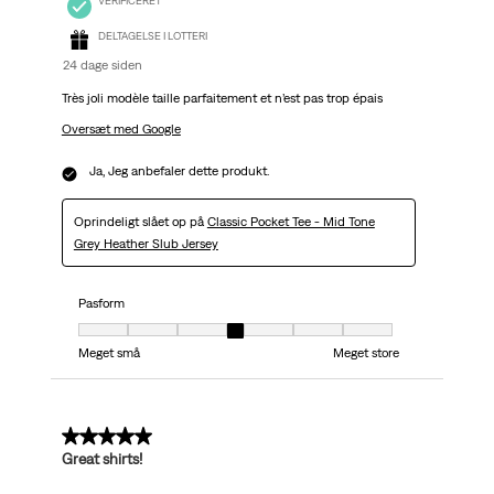
VERIFICERET
DELTAGELSE I LOTTERI
24 dage siden
Très joli modèle taille parfaitement et n’est pas trop épais
Oversæt med Google
Ja, Jeg anbefaler dette produkt.
Oprindeligt slået op på
Classic Pocket Tee - Mid Tone
Grey Heather Slub Jersey
Pasform
Pasform, 4 ud af 7, hvor 1 er lig med Meget små og 7 er lig med Meget stor
Meget små
Meget store
5 ud af 5 stjerner.
Great shirts!