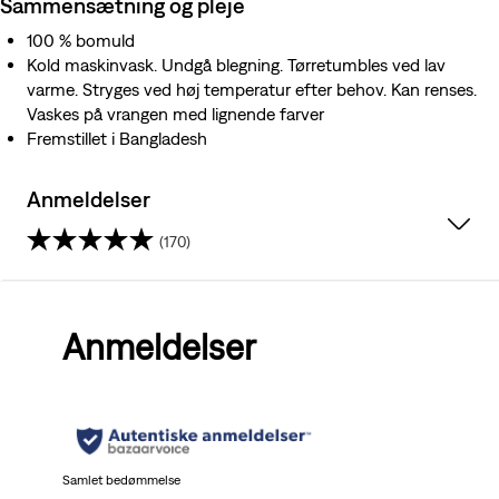
Sammensætning og pleje
100 % bomuld
Kold maskinvask. Undgå blegning. Tørretumbles ved lav
varme. Stryges ved høj temperatur efter behov. Kan renses.
Vaskes på vrangen med lignende farver
Fremstillet i Bangladesh
Anmeldelser
(170)
4.1
ud
Anmeldelser
af
5
stjerner.
170
Samlet bedømmelse