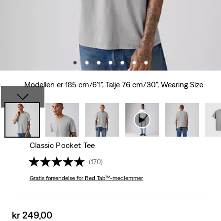
Modellen er 185 cm/6'1", Talje 76 cm/30", Wearing Size
Classic Pocket Tee
(170)
Gratis forsendelse
for Red Tab™-medlemmer
Sale
kr 249,00