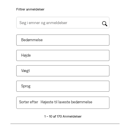
Filtrer anmeldelser
Søg efter emner og anmeldelser efter søgeregion
Bedømmelse
Højde
Vægt
Sprog
1
Sorter efter
Højeste til laveste bedømmelse
til
10
1 – 10 af 170 Anmeldelser
af
170
Anmeldelser.