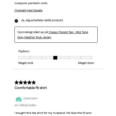
cualquier pantalón corto
Oversæt med Google
Ja, Jeg anbefaler dette produkt.
Oprindeligt slået op på
Classic Pocket Tee - Mid Tone
Grey Heather Slub Jersey
Pasform
Pasform, 4 ud af 7, hvor 1 er lig med Meget små og 7 er lig med Meget stor
Meget små
Meget store
5 ud af 5 stjerner.
Comfortable fit shirt
VERIFICERET
en måned siden
I bought this tee shirt for my husband. He likes the fit and