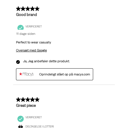
5 ud af 5 stjerner.
Good brand
VERIFICERET
11 dage siden
Perfect to wear casually
Oversæt med Google
Ja, Jeg anbefaler dette produkt.
Oprindeligt slået op på macys.com
5 ud af 5 stjerner.
Great piece
VERIFICERET
DELTAGELSE I LOTTERI