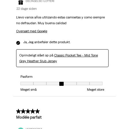
DELTAGELSE I LOTTERI
22 dage siden
Llevo varios años utilizando estas camisetas y como siempre
no defraudan. Muy buena calidad
Oversæt med Google
Ja, Jeg anbefaler dette produkt.
Oprindeligt slået op på
Classic Pocket Tee - Mid Tone
Grey Heather Slub Jersey
Pasform
Pasform, 4 ud af 7, hvor 1 er lig med Meget små og 7 er lig med Meget stor
Meget små
Meget store
5 ud af 5 stjerner.
Modèle parfait