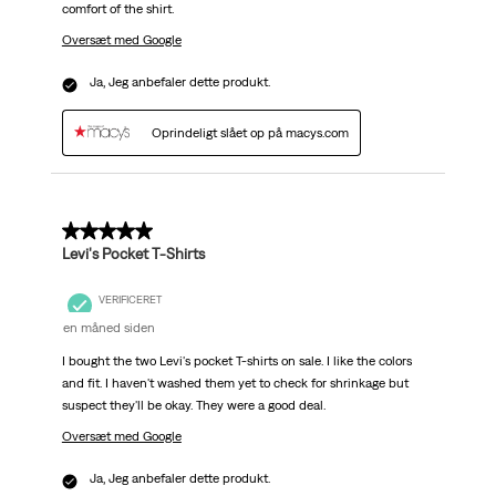
comfort of the shirt.
Oversæt med Google
Ja, Jeg anbefaler dette produkt.
Oprindeligt slået op på macys.com
5 ud af 5 stjerner.
Levi's Pocket T-Shirts
VERIFICERET
en måned siden
I bought the two Levi's pocket T-shirts on sale. I like the colors
and fit. I haven't washed them yet to check for shrinkage but
suspect they'll be okay. They were a good deal.
Oversæt med Google
Ja, Jeg anbefaler dette produkt.