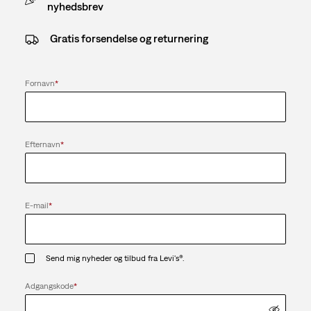
nyhedsbrev
Gratis forsendelse og returnering
Fornavn
*
Efternavn
*
E-mail
*
Send mig nyheder og tilbud fra Levi's®.
Adgangskode
*