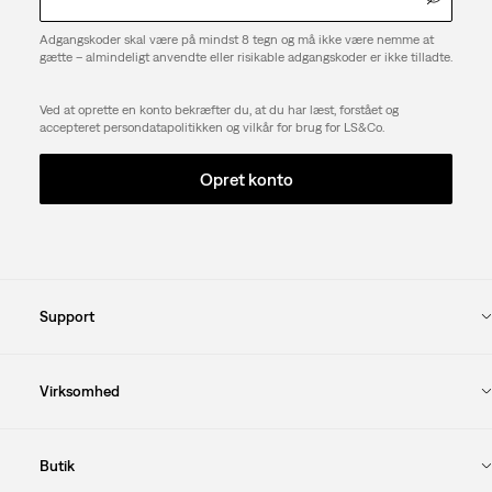
Adgangskoder skal være på mindst 8 tegn og må ikke være nemme at
gætte – almindeligt anvendte eller risikable adgangskoder er ikke tilladte.
Ved at oprette en konto bekræfter du, at du har læst, forstået og
accepteret persondatapolitikken og vilkår for brug for LS&Co.
Opret konto
Support
Virksomhed
Butik