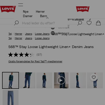
Nye
Herrer
Opdateret politik for levering og returnering
Detaljer
Damer
Børn
Opdateret politik for levering og returnering
Detaljer
Tilmeld dig nu
Tilmeld dig nu
Denmark
Denmark
Tøj
Herrer
Jeans
Loose Jeans
568™ Stay Loose Lightweight Linen+
Tøj
Herrer
Jeans
Loose Jeans
568™ Stay Loose Lightweight Linen+ Denim Jeans
(97)
Gratis forsendelse
for Red Tab™-medlemmer