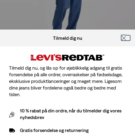
Tilmeld dig nu
Modellen er 185 cm/6'1", Talje 76 cm/30", Wearing Size 30 x 32
Tilmeld dig nu, og lås op for øjeblikkelig adgang til gratis
forsendelse på alle ordrer, overraskelser på fødselsdage,
eksklusive produktlanceringer og meget mere. Ligesom
dine jeans bliver fordelene også bedre og bedre med
568™ Stay Loose Lightweight Linen+ Denim
tiden.
Jeans
10 % rabat på din ordre, når du tilmelder dig vores
nyhedsbrev
Sale
kr 574,00
Original
kr 1.149,00
price
Price
Gratis forsendelse og returnering
is
Gratis forsendelse
for Red Tab™-medlemmer
Was