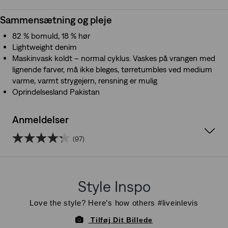
Sammensætning og pleje
82 % bomuld, 18 % hør
Lightweight denim
Maskinvask koldt – normal cyklus. Vaskes på vrangen med
lignende farver, må ikke bleges, tørretumbles ved medium
varme, varmt strygejern, rensning er mulig
Oprindelsesland Pakistan
Anmeldelser
(97)
4.3
ud
af
5