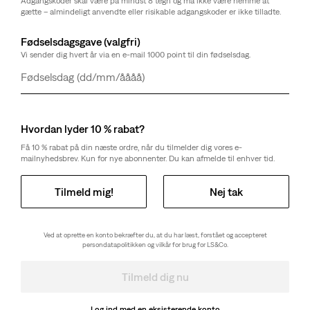
Adgangskoder skal være på mindst 8 tegn og må ikke være nemme at
gætte – almindeligt anvendte eller risikable adgangskoder er ikke tilladte.
Vælg antal
1
Fødselsdagsgave (valgfri)
Vi sender dig hvert år via en e-mail 1000 point til din fødselsdag.
Vælg antal
1
Dag
Måned
År
Hvordan lyder 10 % rabat?
Gratis forsendelse
for Red Tab™-medlemmer eller ordrer over 650 kr.
Forsendelse og returneringer
Få 10 % rabat på din næste ordre, når du tilmelder dig vores e-
mailnyhedsbrev. Kun for nye abonnenter. Du kan afmelde til enhver tid.
Tilmeld mig!
Nej tak
Om Denne Stil
Disse jeans er fremstillet af lightweight-denim. Et blødere,
Ved at oprette en konto bekræfter du, at du har læst, forstået og accepteret
mere luftigt og ekstra behageligt materiale.
persondatapolitikken og vilkår for brug for LS&Co.
Vi vender tilbage til 90'ernes dristige stil med vores 568™
Stay Loose-jeans. Som navnet antyder, er disse afslappede
Tilmeld dig nu
jeans posede og ekstra afslappede helt ned til den stakkede
ankel, hvilket giver den helt rigtige mængde af attitude.
Log ind med en eksisterende konto