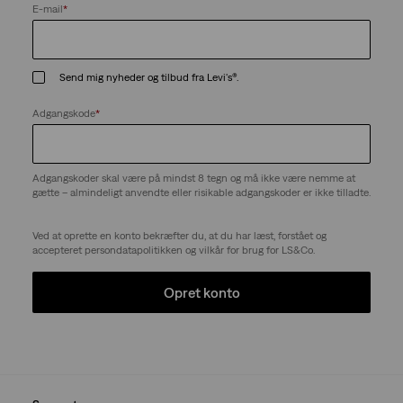
E-mail
*
Send mig nyheder og tilbud fra Levi's®.
Adgangskode
*
Adgangskoder skal være på mindst 8 tegn og må ikke være nemme at
gætte – almindeligt anvendte eller risikable adgangskoder er ikke tilladte.
Ved at oprette en konto bekræfter du, at du har læst, forstået og
accepteret persondatapolitikken og vilkår for brug for LS&Co.
Opret konto