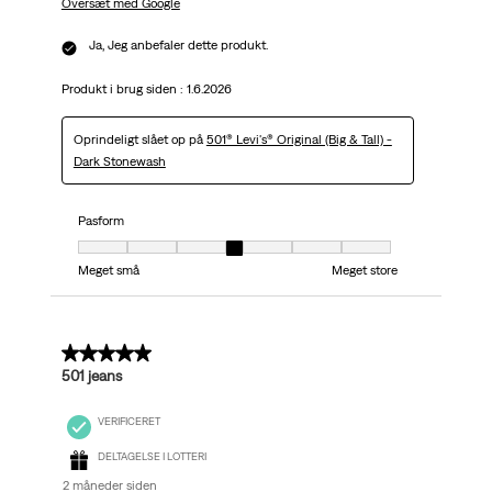
Oversæt med Google
Ja, Jeg anbefaler dette produkt.
Produkt i brug siden :
1.6.2026
Oprindeligt slået op på
501® Levi's® Original (Big & Tall) -
Dark Stonewash
Pasform
Pasform, 4 ud af 7, hvor 1 er lig med Meget små og 7 er lig med Meget stor
Meget små
Meget store
5 ud af 5 stjerner.
501 jeans
VERIFICERET
DELTAGELSE I LOTTERI
2 måneder siden