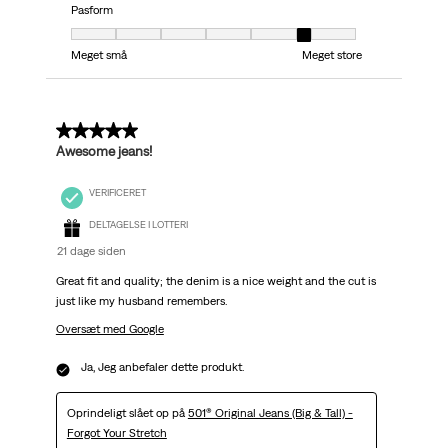
Pasform
Pasform, 6 ud af 7, hvor 1 er lig med Meget små og 7 er lig med Meget stor
Meget små
Meget store
5 ud af 5 stjerner.
Awesome jeans!
VERIFICERET
DELTAGELSE I LOTTERI
21 dage siden
Great fit and quality; the denim is a nice weight and the cut is
just like my husband remembers.
Oversæt med Google
Ja, Jeg anbefaler dette produkt.
Oprindeligt slået op på
501® Original Jeans (Big & Tall) -
Forgot Your Stretch