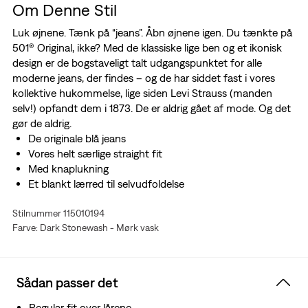
Om Denne Stil
Luk øjnene. Tænk på “jeans”. Åbn øjnene igen. Du tænkte på
501® Original, ikke? Med de klassiske lige ben og et ikonisk
design er de bogstaveligt talt udgangspunktet for alle
moderne jeans, der findes – og de har siddet fast i vores
kollektive hukommelse, lige siden Levi Strauss (manden
selv!) opfandt dem i 1873. De er aldrig gået af mode. Og det
gør de aldrig.
De originale blå jeans
Vores helt særlige straight fit
Med knaplukning
Et blankt lærred til selvudfoldelse
Big & Tall betyder, at de passer præcist, som de skal
Stilnummer 115010194
Designet i denim uden stræk
Farve: Dark Stonewash - Mørk vask
Sådan passer det
Regular fit over lårene