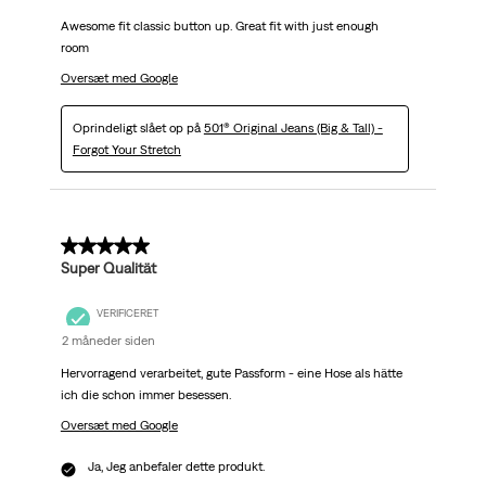
Awesome fit classic button up. Great fit with just enough
room
Oversæt med Google
Oprindeligt slået op på
501® Original Jeans (Big & Tall) -
Forgot Your Stretch
5 ud af 5 stjerner.
Super Qualität
VERIFICERET
2 måneder siden
Hervorragend verarbeitet, gute Passform - eine Hose als hätte
ich die schon immer besessen.
Oversæt med Google
Ja, Jeg anbefaler dette produkt.