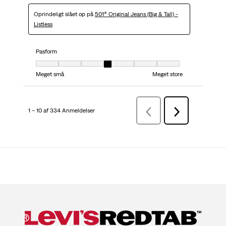
Oprindeligt slået op på
501® Original Jeans (Big & Tall) -
Listless
Pasform
Pasform, 4 ud af 7, hvor 1 er lig med Meget små og 7 er lig med Meget stor
Meget små
Meget store
1 – 10 af 334 Anmeldelser
ForrigeAnmeldelser
Næste
Anmeldelser