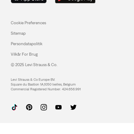
Cookie Preferences
Sitemap
Persondatapolitik
Vilkår For Brug
© 2025 Levi Strauss & Co.
Levi Strauss & Co Europe BV.
Square du Bastion 1A,1050 Ixelles, Belgium
Commercial Registered Number: 424.656.991