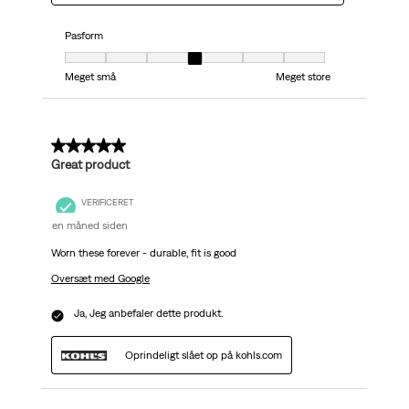
Pasform
Pasform, 4 ud af 7, hvor 1 er lig med Meget små og 7 er lig med Meget stor
Meget små
Meget store
5 ud af 5 stjerner.
Great product
VERIFICERET
en måned siden
Worn these forever - durable, fit is good
Oversæt med Google
Ja, Jeg anbefaler dette produkt.
Oprindeligt slået op på kohls.com