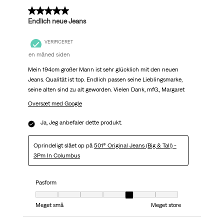
5 ud af 5 stjerner.
Endlich neue Jeans
VERIFICERET
en måned siden
Mein 194cm großer Mann ist sehr glücklich mit den neuen
Jeans. Qualität ist top. Endlich passen seine Lieblingsmarke,
seine alten sind zu alt geworden. Vielen Dank, mfG., Margaret
Oversæt med Google
Ja, Jeg anbefaler dette produkt.
Oprindeligt slået op på
501® Original Jeans (Big & Tall) -
3Pm In Columbus
Pasform
Pasform, 5 ud af 7, hvor 1 er lig med Meget små og 7 er lig med Meget stor
Meget små
Meget store