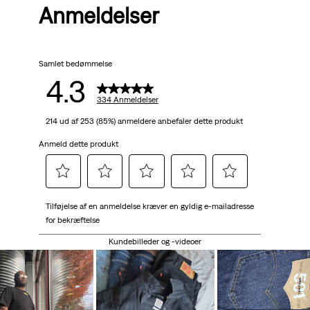
Anmeldelser
af
5
Samlet bedømmelse
stjerner.
4.3
334
334 Anmeldelser
214 ud af 253 (85%) anmeldere anbefaler dette produkt
anmeldelser
Anmeld dette produkt
Vælg
Vælg
Vælg
Vælg
Vælg
Tilføjelse af en anmeldelse kræver en gyldig e-mailadresse
for
for
for
for
for
for bekræftelse
at
at
at
at
at
bedømme
bedømme
bedømme
bedømme
bedømme
Kundebilleder og -videoer
varen
varen
varen
varen
varen
med
med
med
med
med
1
2
3
4
5
stjerne.
stjerner.
stjerner.
stjerner.
stjerner.