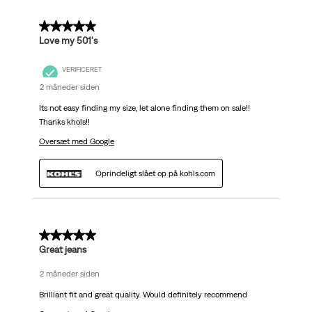
5 ud af 5 stjerner.
Love my 501's
VERIFICERET
2 måneder siden
Its not easy finding my size, let alone finding them on sale!!
Thanks khols!!
Oversæt med Google
Oprindeligt slået op på kohls.com
5 ud af 5 stjerner.
Great jeans
2 måneder siden
Brilliant fit and great quality. Would definitely recommend