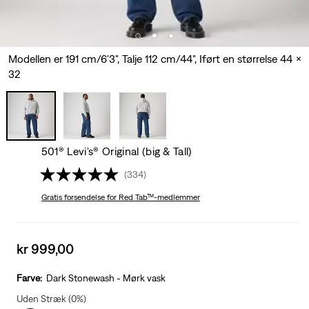
Modellen er 191 cm/6'3", Talje 112 cm/44", Iført en størrelse 44 x
32
501® Levi's® Original (big & Tall)
(334)
Gratis forsendelse
for Red Tab™-medlemmer
Sale
kr 999,00
price
is
Farve:
Dark Stonewash - Mørk vask
Uden Stræk (0%)