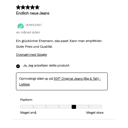
5 ud af 5 stjerner.
Endlich neue Jeans
VERIFICERET
en måned siden
Ein glücklicher Ehemann, das passt. Kann man empfehlen.
Guter Preis und Qualität.
Oversæt med Google
Ja, Jeg anbefaler dette produkt.
Oprindeligt slået op på
501® Original Jeans (Big & Tall) -
Listless
Pasform
Pasform, 5 ud af 7, hvor 1 er lig med Meget små og 7 er lig med Meget stor
Meget små
Meget store