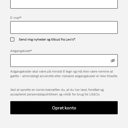
E-mail
*
Send mig nyheder og tilbud fra Levi's®.
Adgangskode
*
Adgangskoder skal være på mindst 8 tegn og må ikke være nemme at
gætte – almindeligt anvendte eller risikable adgangskoder er ikke tilladte.
Ved at oprette en konto bekræfter du, at du har læst, forstået og
accepteret persondatapolitikken og vilkår for brug for LS&Co.
Opret konto