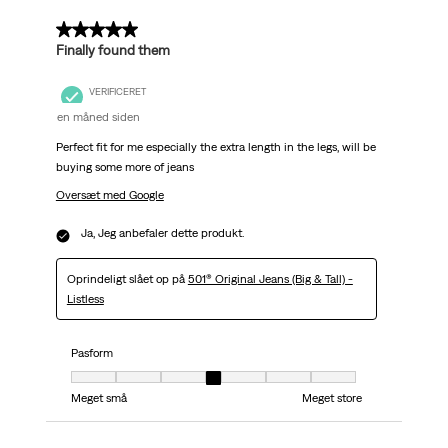
5 ud af 5 stjerner.
Finally found them
VERIFICERET
en måned siden
Perfect fit for me especially the extra length in the legs, will be
buying some more of jeans
Oversæt med Google
Ja, Jeg anbefaler dette produkt.
Oprindeligt slået op på
501® Original Jeans (Big & Tall) -
Listless
Pasform
Pasform, 4 ud af 7, hvor 1 er lig med Meget små og 7 er lig med Meget stor
Meget små
Meget store