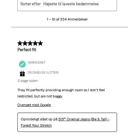
Sorter efter
Højeste til laveste bedømmelse
til
10
1 – 10 af 334 Anmeldelser
af
334
Anmeldelser.
5 ud af 5 stjerner.
Perfect fit
VERIFICERET
DELTAGELSE I LOTTERI
2 dage siden
They fit perfectly providing enough room so I don’t feel
restricted, but are not baggy.
Oversæt med Google
Oprindeligt slået op på
501® Original Jeans (Big & Tall) -
Forgot Your Stretch