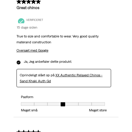
5 ud af 5 stjerner.
Great chinos
VERIFICERET
15 dage siden
True to size and comfortable to wear. Very good quality
materand construction
Oversæt med Google
Ja, Jeg anbefaler dette produkt.
Oprindeligt slået op på
XX Authentic Relaxed Chinos -
Sand Khaki Auth Gd
Pasform
Pasform, 4 ud af 7, hvor 1 er lig med Meget små og 7 er lig med Meget stor
Meget små
Meget store