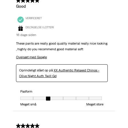
5 ud af 5 stjerner.
Good
VERIFICERET
DELTAGELSE I LOTTERI
16 dage siden
These pants are really good quality material really nice looking
, highly do you recommend good material soft
Oversæt med Google
Oprindeligt slået op på
XX Authentic Relaxed Chinos -
Olive Night Auth Twill Gd
Pasform
Pasform, 3 ud af 7, hvor 1 er lig med Meget små og 7 er lig med Meget stor
Meget små
Meget store
5 ud af 5 stjerner.