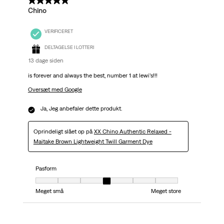
5 ud af 5 stjerner.
Chino
VERIFICERET
DELTAGELSE I LOTTERI
13 dage siden
is forever and always the best, number 1 at lewi’s!!!
Oversæt med Google
Ja, Jeg anbefaler dette produkt.
Oprindeligt slået op på
XX Chino Authentic Relaxed -
Maitake Brown Lightweight Twill Garment Dye
Pasform
Pasform, 4 ud af 7, hvor 1 er lig med Meget små og 7 er lig med Meget stor
Meget små
Meget store