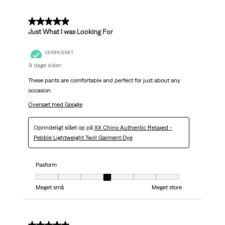
5 ud af 5 stjerner.
Just What I was Looking For
VERIFICERET
9 dage siden
These pants are comfortable and perfect for just about any
occasion.
Oversæt med Google
Oprindeligt slået op på
XX Chino Authentic Relaxed -
Pebble Lightweight Twill Garment Dye
Pasform
Pasform, 4 ud af 7, hvor 1 er lig med Meget små og 7 er lig med Meget stor
Meget små
Meget store