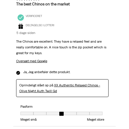
The best Chinos on the market
VERIFICERET
DELTAGELSE I LOTTERI
5 dage siden
The Chinos are excellent. They have a relaxed feel and are
really comfortable on. A nice touch is the zip pocket which is
great for my keys.
Oversæt med Google
Ja, Jeg anbefaler dette produkt.
Oprindeligt slået op på
XX Authentic Relaxed Chinos -
Olive Night Auth Twill Gd
Pasform
Pasform, 4 ud af 7, hvor 1 er lig med Meget små og 7 er lig med Meget stor
Meget små
Meget store