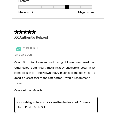
Pasform
Pasform, 5 ud af 7, hvor 1 er lig med Meget små og 7 er lig med Meget stor
Meget små
Meget store
5 ud af 5 stjerner.
XX Authentic Relaxed
VERIFICERET
en dag siden
Good fit not too loose and not too tight. Have purchased the
other colours bar green. The light gray ones are a looser fit for
some reason but the Brown, Navy, Black and the above are a
good fit. Great feel to the soft cotton. I would recommend
these.
Oversæt med Google
Oprindeligt slået op på
XX Authentic Relaxed Chinos -
Sand Khaki Auth Gd