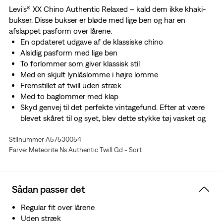
Levi's® XX Chino Authentic Relaxed – kald dem ikke khaki-
bukser. Disse bukser er bløde med lige ben og har en
afslappet pasform over lårene.
En opdateret udgave af de klassiske chino
Alsidig pasform med lige ben
To forlommer som giver klassisk stil
Med en skjult lynlåslomme i højre lomme
Fremstillet af twill uden stræk
Med to baglommer med klap
Skyd genvej til det perfekte vintagefund. Efter at være
blevet skåret til og syet, blev dette stykke tøj vasket og
farvet. Resultatet? Superblødt stof med masser af
Stilnummer A57530054
karakter, som bliver endnu bedre med tiden.
Farve: Meteorite Ns Authentic Twill Gd - Sort
Sådan passer det
Regular fit over lårene
Uden stræk