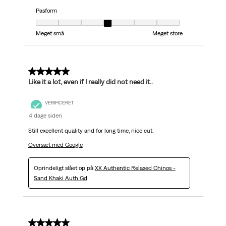
Pasform
Pasform, 4 ud af 7, hvor 1 er lig med Meget små og 7 er lig med Meget stor
Meget små
Meget store
5 ud af 5 stjerner.
Like it a lot, even if I really did not need it..
VERIFICERET
4 dage siden
Still excellent quality and for long time, nice cut.
Oversæt med Google
Oprindeligt slået op på
XX Authentic Relaxed Chinos -
Sand Khaki Auth Gd
5 ud af 5 stjerner.