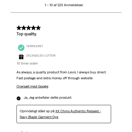
1 – 10 af 223 Anmeldelser
af
223
Anmeldelser.
5 ud af 5 stjerner.
Top quality.
VERIFICERET
DELTAGELSE I LOTTERI
10 timer siden
As always, a quality product from Levis. I always buy direct.
Fast postage and extra money off through website.
Oversæt med Google
Ja, Jeg anbefaler dette produkt.
Oprindeligt slået op på
XX Chino Authentic Relaxed -
Navy Blazer Garment Dye