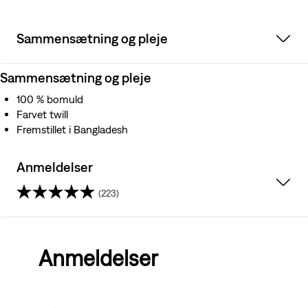
Sammensætning og pleje
Sammensætning og pleje
100 % bomuld
Farvet twill
Fremstillet i Bangladesh
Anmeldelser
(223)
4.5
ud
Anmeldelser
af
5