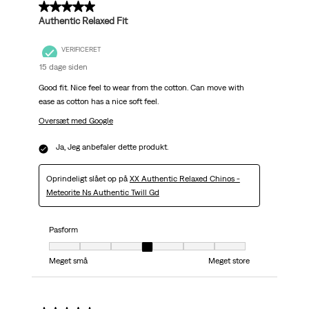
5 ud af 5 stjerner.
Authentic Relaxed Fit
VERIFICERET
15 dage siden
Good fit. Nice feel to wear from the cotton. Can move with
ease as cotton has a nice soft feel.
Oversæt med Google
Ja, Jeg anbefaler dette produkt.
Oprindeligt slået op på
XX Authentic Relaxed Chinos -
Meteorite Ns Authentic Twill Gd
Pasform
Pasform, 4 ud af 7, hvor 1 er lig med Meget små og 7 er lig med Meget stor
Meget små
Meget store