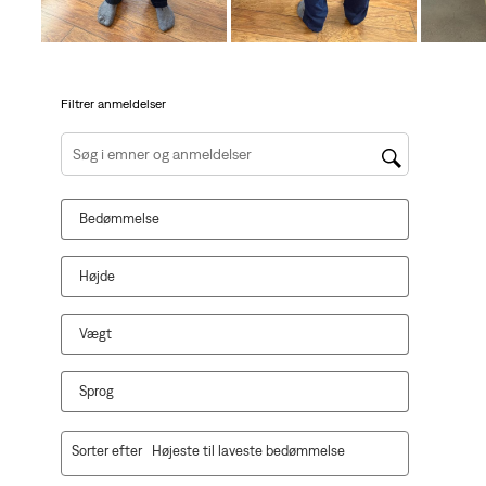
åbner
åbner
åbner
åbner
åbner
indsendelsesformularen.
indsendelsesformularen.
indsendelsesformularen.
indsendelsesformularen.
indsendelsesformula
Filtrer anmeldelser
Søg efter emner og anmeldelser efter søgeregion
Bedømmelse
Højde
Vægt
Sprog
1
Sorter efter
Højeste til laveste bedømmelse
til
10