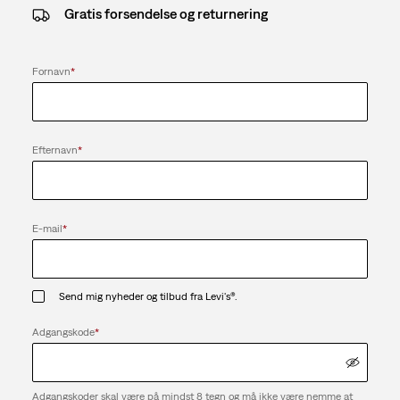
Gratis forsendelse og returnering
Fornavn
*
Efternavn
*
E-mail
*
Send mig nyheder og tilbud fra Levi's®.
Adgangskode
*
Adgangskoder skal være på mindst 8 tegn og må ikke være nemme at