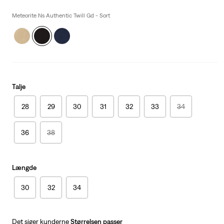
price
is
Meteorite Ns Authentic Twill Gd - Sort
Talje
28
29
30
31
32
33
34
36
38
Længde
30
32
34
Det siger kunderne
Størrelsen passer