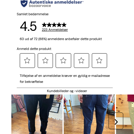
stjerner.
223
Samlet bedømmelse
4.5
anmeldelser
223 Anmeldelser
63 ud af 72 (88%) anmeldere anbefaler dette produkt
Anmeld dette produkt
Vælg
Vælg
Vælg
Vælg
Vælg
Tilføjelse af en anmeldelse kræver en gyldig e-mailadresse
for
for
for
for
for
for bekræftelse
at
at
at
at
at
bedømme
bedømme
bedømme
bedømme
bedømme
Kundebilleder og -videoer
varen
varen
varen
varen
varen
med
med
med
med
med
1
2
3
4
5
stjerne.
stjerner.
stjerner.
stjerner.
stjerner.
Næste
Denne
Denne
Denne
Denne
Denne
handling
handling
handling
handling
handling