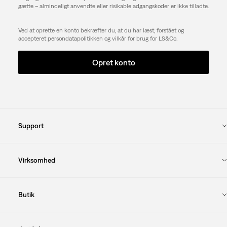
gætte – almindeligt anvendte eller risikable adgangskoder er ikke tilladte.
Ved at oprette en konto bekræfter du, at du har læst, forstået og
accepteret persondatapolitikken og vilkår for brug for LS&Co.
Opret konto
Support
Virksomhed
Butik