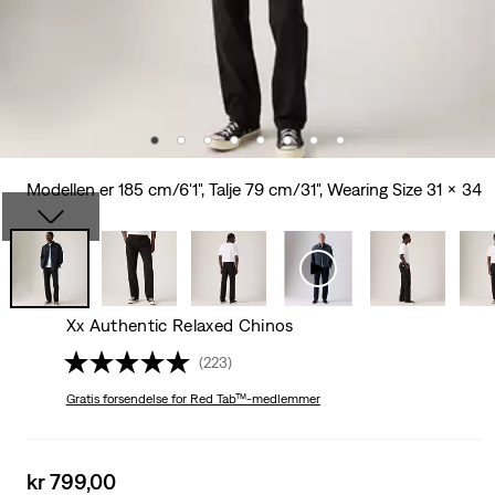
Modellen er 185 cm/6'1", Talje 79 cm/31", Wearing Size 31 x 34
Xx Authentic Relaxed Chinos
(223)
Gratis forsendelse
for Red Tab™-medlemmer
Sale
kr 799,00