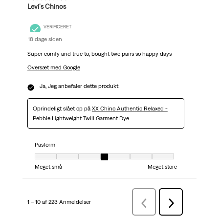
Levi's Chinos
VERIFICERET
18 dage siden
Super comfy and true to, bought two pairs so happy days
Oversæt med Google
Ja, Jeg anbefaler dette produkt.
Oprindeligt slået op på
XX Chino Authentic Relaxed -
Pebble Lightweight Twill Garment Dye
Pasform
Pasform, 4 ud af 7, hvor 1 er lig med Meget små og 7 er lig med Meget stor
Meget små
Meget store
1 – 10 af 223 Anmeldelser
ForrigeAnmeldelser
Næste
Anmeldelser