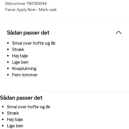
Stilnummer 790780044
denne begrænsede ressource
Farve: Apply Now - Mørk vask
Sådan passer det
Smal over hofte og lår
Stræk
Høj talje
Lige ben
Knaplukning
Fem lommer
Sådan passer det
Smal over hofte og lår
Stræk
Høj talje
Lige ben