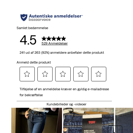
5
stjerner.
529
Samlet bedømmelse
4.5
anmeldelser
529 Anmeldelser
241 ud af 263 (92%) anmeldere anbefaler dette produkt
Anmeld dette produkt
Vælg
Vælg
Vælg
Vælg
Vælg
Tilføjelse af en anmeldelse kræver en gyldig e-mailadresse
for
for
for
for
for
for bekræftelse
at
at
at
at
at
bedømme
bedømme
bedømme
bedømme
bedømme
Kundebilleder og -videoer
varen
varen
varen
varen
varen
med
med
med
med
med
1
2
3
4
5
stjerne.
stjerner.
stjerner.
stjerner.
stjerner.