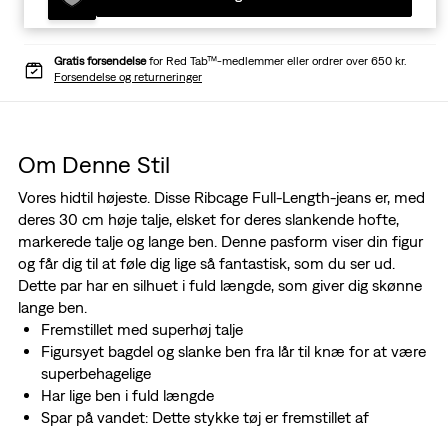
Gratis forsendelse
for Red Tab™-medlemmer eller ordrer over 650 kr.
Forsendelse og returneringer
Om Denne Stil
Vores hidtil højeste. Disse Ribcage Full-Length-jeans er, med
deres 30 cm høje talje, elsket for deres slankende hofte,
markerede talje og lange ben. Denne pasform viser din figur
og får dig til at føle dig lige så fantastisk, som du ser ud.
Dette par har en silhuet i fuld længde, som giver dig skønne
lange ben.
Fremstillet med superhøj talje
Figursyet bagdel og slanke ben fra lår til knæ for at være
superbehagelige
Har lige ben i fuld længde
Spar på vandet: Dette stykke tøj er fremstillet af
genbrugsvand som hjælper os med at bruge mindre af