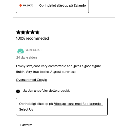
Oprindeligt slået op på Zalando
5 ud af 5 stjerner.
100% recommeded
VERIFICERET
24 dage siden
Lovely soft jeans very comfortable and gives a good figure
finish. Very true to size. A great purchase
Oversæt med Google
Ja, Jeg anbefaler dette produkt.
Oprindeligt slået op på
Ribcage jeans med fuld længde -
Select Us
Pasform