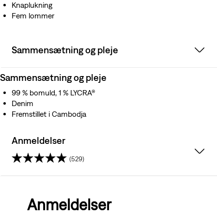
Knaplukning
Fem lommer
Sammensætning og pleje
Sammensætning og pleje
99 % bomuld, 1 % LYCRA®
Denim
Fremstillet i Cambodja
Anmeldelser
(529)
4.5
ud
Anmeldelser
af