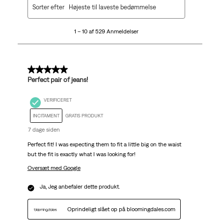
1
Sorter efter
Højeste til laveste bedømmelse
til
10
1 – 10 af 529 Anmeldelser
af
529
Anmeldelser.
5 ud af 5 stjerner.
Perfect pair of jeans!
VERIFICERET
INCITAMENT
GRATIS PRODUKT
7 dage siden
Perfect fit! I was expecting them to fit a little big on the waist
but the fit is exactly what I was looking for!
Oversæt med Google
Ja, Jeg anbefaler dette produkt.
Oprindeligt slået op på bloomingdales.com