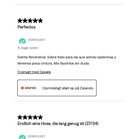
5 ud af 5 stjerner.
Perfectos
VERIFICERET
8 dage siden
Sienta fenomenal. Sobre todo para las que somos caderonas y
tenemos poca cintura. Mis favoritos sin duda
Oversæt med Google
Oprindeligt slået op på Zalando
5 ud af 5 stjerner.
Endlich eine Hose, die lang genug ist (27/34)
VERIFICERET