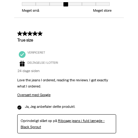
Pasform, 4 ud af 7, hvor 1 er lig med Meget små og 7 er lig med Meget stor
Meget små
Meget store
5 ud af 5 stjerner.
True size
VERIFICERET
DELTAGELSE I LOTTERI
24 dage siden
Love the jeans I ordered, reading the reviews. I got exactly
what I ordered.
Oversæt med Google
Ja, Jeg anbefaler dette produkt.
Oprindeligt slået op på
Ribcage jeans i fuld længde -
Black Sprout