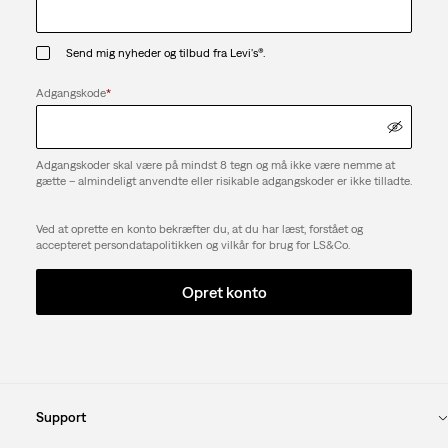
Send mig nyheder og tilbud fra Levi's®.
Adgangskode
*
Adgangskoder skal være på mindst 8 tegn og må ikke være nemme at
gætte – almindeligt anvendte eller risikable adgangskoder er ikke tilladte.
Ved at oprette en konto bekræfter du, at du har læst, forstået og
accepteret persondatapolitikken og vilkår for brug for LS&Co.
Opret konto
Support