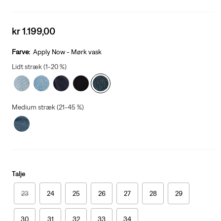
Sale
kr 1.199,00
price
is
Farve:
Apply Now - Mørk vask
Lidt stræk (1-20 %)
Medium stræk (21-45 %)
Talje
23
24
25
26
27
28
29
30
31
32
33
34