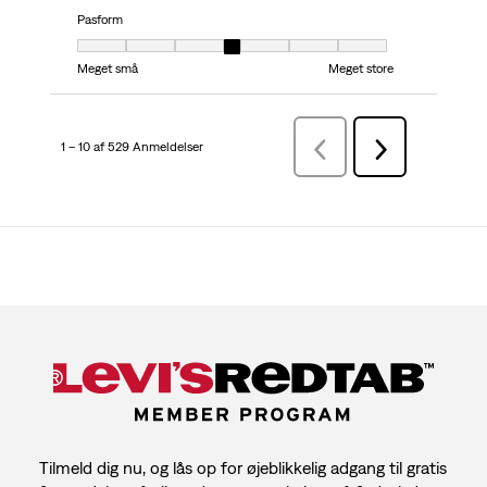
Pasform
Pasform, 4 ud af 7, hvor 1 er lig med Meget små og 7 er lig med Meget stor
Meget små
Meget store
1 – 10 af 529 Anmeldelser
ForrigeAnmeldelser
Næste
Anmeldelser
Tilmeld dig nu, og lås op for øjeblikkelig adgang til gratis