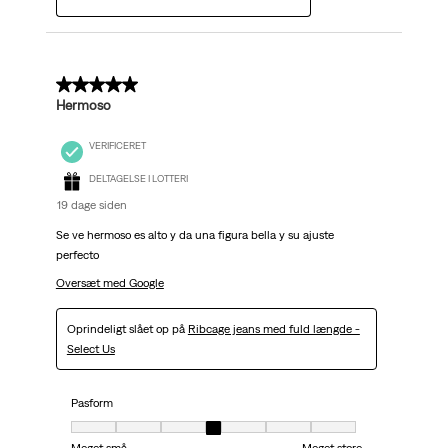
5 ud af 5 stjerner.
Hermoso
VERIFICERET
DELTAGELSE I LOTTERI
19 dage siden
Se ve hermoso es alto y da una figura bella y su ajuste
perfecto
Oversæt med Google
Oprindeligt slået op på
Ribcage jeans med fuld længde -
Select Us
Pasform
Pasform, 4 ud af 7, hvor 1 er lig med Meget små og 7 er lig med Meget stor
Meget små
Meget store