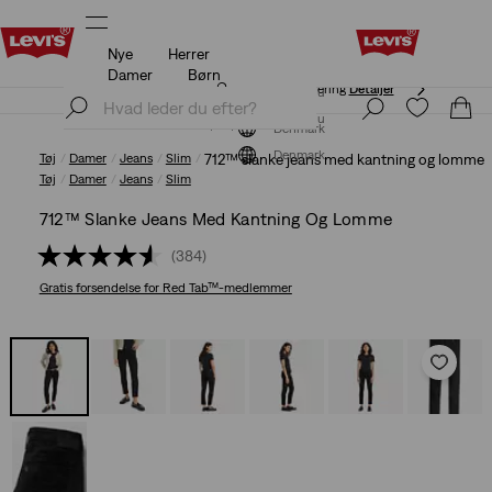
Nye
Herrer
Opdateret politik for levering og returnering
Detaljer
Damer
Børn
Opdateret politik for levering og returnering
Detaljer
Tilmeld dig nu
Tilmeld dig nu
Denmark
Denmark
Tøj
Damer
Jeans
Slim
712™ slanke jeans med kantning og lomme
Tøj
Damer
Jeans
Slim
712™ Slanke Jeans Med Kantning Og Lomme
(384)
Gratis forsendelse
for Red Tab™-medlemmer