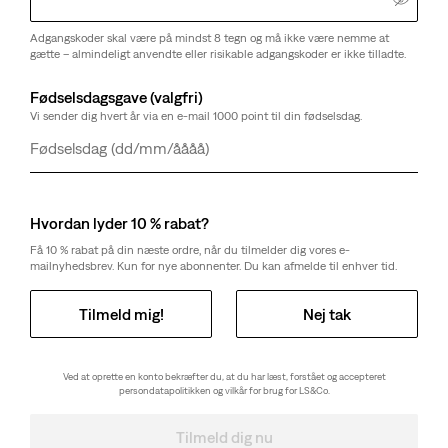
Adgangskoder skal være på mindst 8 tegn og må ikke være nemme at
gætte – almindeligt anvendte eller risikable adgangskoder er ikke tilladte.
Det siger kunderne
Størrelsen passer
Fødselsdagsgave (valgfri)
Størrelsesguide
Vi sender dig hvert år via en e-mail 1000 point til din fødselsdag.
Dag
Måned
År
Vælg antal
1
Hvordan lyder 10 % rabat?
Få 10 % rabat på din næste ordre, når du tilmelder dig vores e-
Vælg antal
1
mailnyhedsbrev. Kun for nye abonnenter. Du kan afmelde til enhver tid.
Tilmeld mig!
Nej tak
Gratis forsendelse
for Red Tab™-medlemmer eller ordrer over 650 kr.
Forsendelse og returneringer
Ved at oprette en konto bekræfter du, at du har læst, forstået og accepteret
persondatapolitikken og vilkår for brug for LS&Co.
Om Denne Stil
Tilmeld dig nu