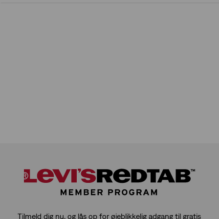
ud
af
5
stjerner.
384
anmeldelser
Tilmeld dig nu, og lås op for øjeblikkelig adgang til gratis