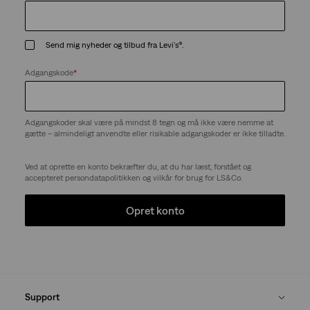
Send mig nyheder og tilbud fra Levi's®.
Adgangskode
*
Adgangskoder skal være på mindst 8 tegn og må ikke være nemme at
gætte – almindeligt anvendte eller risikable adgangskoder er ikke tilladte.
Ved at oprette en konto bekræfter du, at du har læst, forstået og
accepteret persondatapolitikken og vilkår for brug for LS&Co.
Opret konto
Support