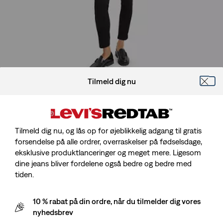
Tilmeld dig nu
Modellen er 175 cm/5'9", Talje 61 cm/24", Iført en størrelse 25 x
28
Tilmeld dig nu, og lås op for øjeblikkelig adgang til gratis
forsendelse på alle ordrer, overraskelser på fødselsdage,
eksklusive produktlanceringer og meget mere. Ligesom
712™ Slanke Jeans Med Kantning Og Lomme
dine jeans bliver fordelene også bedre og bedre med
tiden.
Sale
kr 664,00
Original
kr 949,00
price
Price
10 % rabat på din ordre, når du tilmelder dig vores
is
Gratis forsendelse
for Red Tab™-medlemmer
Was
nyhedsbrev