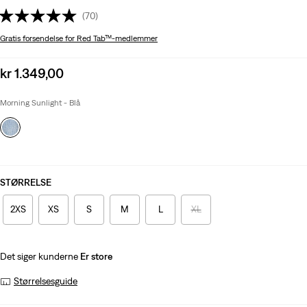
(70)
Gratis forsendelse
for Red Tab™-medlemmer
Sale
kr 1.349,00
price
is
Morning Sunlight - Blå
STØRRELSE
2XS
XS
S
M
L
XL
Det siger kunderne
Er store
Størrelsesguide