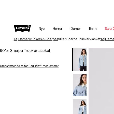
Sale: Op til 50% + ekstra 10% rabat*
Detaljer
Nye
Herrer
Damer
Børn
Sale: 
Tøj
Damer
Truckers & Sherpas
90'er Sherpa Trucker Jacket
Tøj
Dame
90'er Sherpa Trucker Jacket
Gratis forsendelse
for Red Tab™-medlemmer