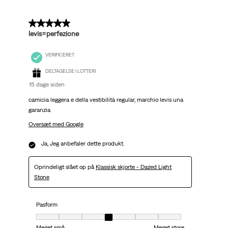
5 ud af 5 stjerner.
levis=perfezione
VERIFICERET
DELTAGELSE I LOTTERI
15 dage siden
camicia leggera e della vestibilità regular, marchio levis una
garanzia
Oversæt med Google
Ja, Jeg anbefaler dette produkt.
Oprindeligt slået op på
Klassisk skjorte - Dazed Light
Stone
Pasform
Pasform, 4 ud af 7, hvor 1 er lig med Meget små og 7 er lig med Meget stor
Meget små
Meget store