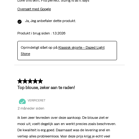
Love this skirt. Fits perfect. Sizing is as it says
Oversæt med Google
Ja, Jeg anbefaler dette produkt.
Produkt i brug siden :
1.3.2026
Oprindeligt slået op på
Klassisk skjorte - Dazed Light
Stone
5 ud af 5 stjerner.
Top blouse, zeker aan te raden!
VERIFICERET
2 måneder siden
ik ben zeer tevreden over deze aankoop. De blouse ziet er
mooi uit, voelt degelijk aan en werkt precies zoals beschreven.
De kwaliteit is erg goed. Daarnaast was de levering snel en
verliep alles probleemloos. Voor deze prijs krijg je echt veel