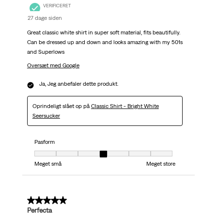
VERIFICERET
27 dage siden
Great classic white shirt in super soft material, fits beautifully.
Can be dressed up and down and looks amazing with my 501s
and Superlows
Oversæt med Google
Ja, Jeg anbefaler dette produkt.
Oprindeligt slået op på
Classic Shirt - Bright White
Seersucker
Pasform
Pasform, 4 ud af 7, hvor 1 er lig med Meget små og 7 er lig med Meget stor
Meget små
Meget store
5 ud af 5 stjerner.
Perfecta