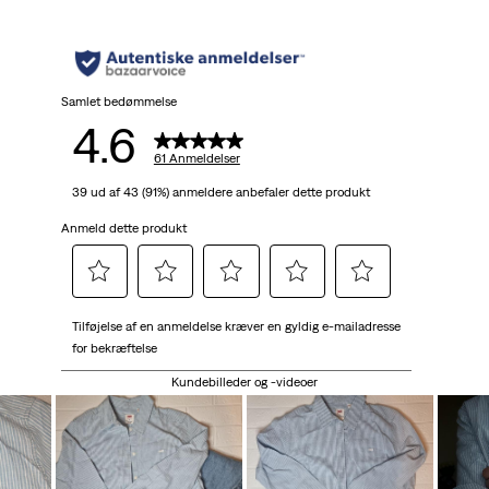
5
stjerner.
61
Samlet bedømmelse
4.6
anmeldelser
61 Anmeldelser
39 ud af 43 (91%) anmeldere anbefaler dette produkt
Anmeld dette produkt
Vælg
Vælg
Vælg
Vælg
Vælg
Tilføjelse af en anmeldelse kræver en gyldig e-mailadresse
for
for
for
for
for
for bekræftelse
at
at
at
at
at
bedømme
bedømme
bedømme
bedømme
bedømme
Kundebilleder og -videoer
varen
varen
varen
varen
varen
med
med
med
med
med
1
2
3
4
5
stjerne.
stjerner.
stjerner.
stjerner.
stjerner.