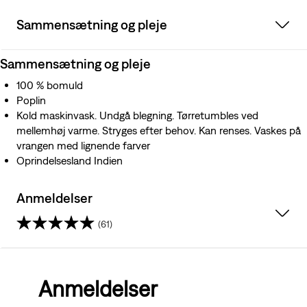
Sammensætning og pleje
Sammensætning og pleje
100 % bomuld
Poplin
Kold maskinvask. Undgå blegning. Tørretumbles ved
mellemhøj varme. Stryges efter behov. Kan renses. Vaskes på
vrangen med lignende farver
Oprindelsesland Indien
Anmeldelser
(61)
4.6
ud
Anmeldelser
af