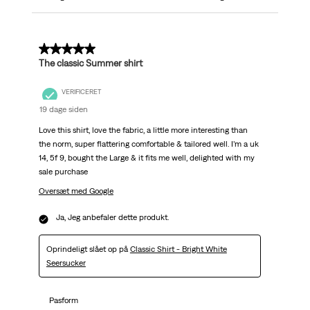
5 ud af 5 stjerner.
The classic Summer shirt
VERIFICERET
19 dage siden
Love this shirt, love the fabric, a little more interesting than
the norm, super flattering comfortable & tailored well. I’m a uk
14, 5f 9, bought the Large & it fits me well, delighted with my
sale purchase
Oversæt med Google
Ja, Jeg anbefaler dette produkt.
Oprindeligt slået op på
Classic Shirt - Bright White
Seersucker
Pasform