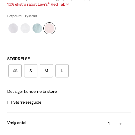
is
Was
10% ekstra rabat Levi's® Red Tab™
Potpourri - Lyserød
STØRRELSE
XS
S
M
L
Det siger kunderne
Er store
Størrelsesguide
Vælg antal
1