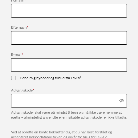
Fornavn
*
Efternavn
*
E-mail
*
Send mig nyheder og tilbud fra Levi's®.
Adgangskode
*
Adgangskoder skal være på mindst 8 tegn og må ikke være nemme at
gætte – almindeligt anvendte eller risikable adgangskoder er ikke tilladte.
Ved at oprette en konto bekræfter du, at du har læst, forstået og
accepteret persondatapolitikken og vilkår for brug for LS&Co.