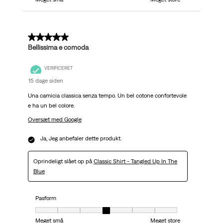
5 ud af 5 stjerner.
Bellissima e comoda
VERIFICERET
15 dage siden
Una camicia classica senza tempo. Un bel cotone confortevole
e ha un bel colore.
Oversæt med Google
Ja, Jeg anbefaler dette produkt.
Oprindeligt slået op på
Classic Shirt - Tangled Up In The
Blue
Pasform
Pasform, 4 ud af 7, hvor 1 er lig med Meget små og 7 er lig med Meget stor
Meget små
Meget store