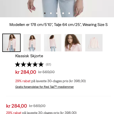
Modellen er 178 cm/5'10", Talje 64 cm/25", Wearing Size S
Klassisk Skjorte
(61)
Sale
kr 284,00
Original
kr 569,00
price
Price
29%
rabat
på laveste 30-dages pris (kr 398,00)
is
Was
Gratis forsendelse
for Red Tab™-medlemmer
Sale
kr 284,00
Original
kr 569,00
price
Price
29%
rabat
på laveste 30-dages pris (kr 398,00)