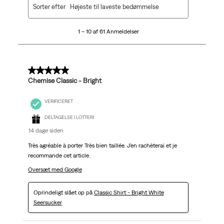
Sorter efter
Højeste til laveste bedømmelse
til
10
1 – 10 af 61 Anmeldelser
af
61
Anmeldelser.
5 ud af 5 stjerner.
Chemise Classic - Bright
VERIFICERET
DELTAGELSE I LOTTERI
14 dage siden
Très agréable à porter Très bien taillée. J'en rachèterai et je
recommande cet article.
Oversæt med Google
Oprindeligt slået op på
Classic Shirt - Bright White
Seersucker