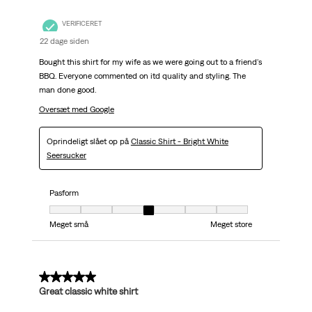
VERIFICERET
22 dage siden
Bought this shirt for my wife as we were going out to a friend's
BBQ. Everyone commented on itd quality and styling. The
man done good.
Oversæt med Google
Oprindeligt slået op på
Classic Shirt - Bright White
Seersucker
Pasform
Pasform, 4 ud af 7, hvor 1 er lig med Meget små og 7 er lig med Meget stor
Meget små
Meget store
5 ud af 5 stjerner.
Great classic white shirt