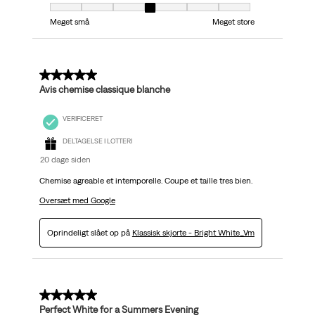
Pasform, 4 ud af 7, hvor 1 er lig med Meget små og 7 er lig med Meget stor
Meget små
Meget store
5 ud af 5 stjerner.
Avis chemise classique blanche
VERIFICERET
DELTAGELSE I LOTTERI
20 dage siden
Chemise agreable et intemporelle. Coupe et taille tres bien.
Oversæt med Google
Oprindeligt slået op på
Klassisk skjorte - Bright White_Vm
5 ud af 5 stjerner.
Perfect White for a Summers Evening