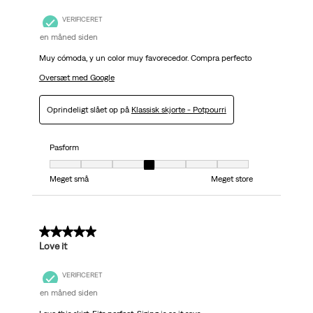
VERIFICERET
en måned siden
Muy cómoda, y un color muy favorecedor. Compra perfecto
Oversæt med Google
Oprindeligt slået op på
Klassisk skjorte - Potpourri
Pasform
Pasform, 4 ud af 7, hvor 1 er lig med Meget små og 7 er lig med Meget stor
Meget små
Meget store
5 ud af 5 stjerner.
Love it
VERIFICERET
en måned siden