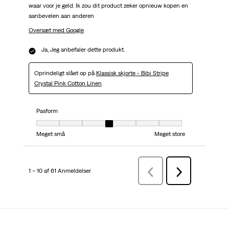
waar voor je geld. Ik zou dit product zeker opnieuw kopen en
aanbevelen aan anderen
Oversæt med Google
Ja, Jeg anbefaler dette produkt.
Oprindeligt slået op på
Klassisk skjorte - Bibi Stripe
Crystal Pink Cotton Linen
Pasform
Pasform, 4 ud af 7, hvor 1 er lig med Meget små og 7 er lig med Meget stor
Meget små
Meget store
1 – 10 af 61 Anmeldelser
ForrigeAnmeldelser
Næste
Anmeldelser