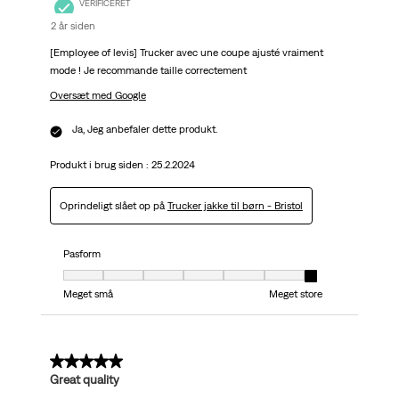
VERIFICERET
2 år siden
[Employee of levis] Trucker avec une coupe ajusté vraiment
mode ! Je recommande taille correctement
Oversæt med Google
Ja, Jeg anbefaler dette produkt.
Produkt i brug siden :
25.2.2024
Oprindeligt slået op på
Trucker jakke til børn - Bristol
Pasform
Pasform, 7 ud af 7, hvor 1 er lig med Meget små og 7 er lig med Meget stor
Meget små
Meget store
5 ud af 5 stjerner.
Great quality