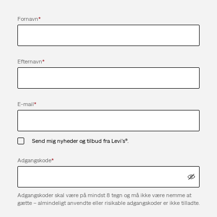
Fornavn
*
Efternavn
*
E-mail
*
Send mig nyheder og tilbud fra Levi's®.
Adgangskode
*
Adgangskoder skal være på mindst 8 tegn og må ikke være nemme at
gætte – almindeligt anvendte eller risikable adgangskoder er ikke tilladte.