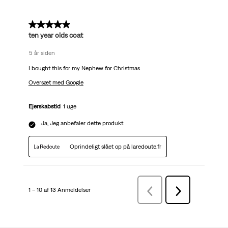
5 ud af 5 stjerner.
ten year olds coat
5 år siden
I bought this for my Nephew for Christmas
Oversæt med Google
Ejerskabstid
1 uge
Ja, Jeg anbefaler dette produkt.
Oprindeligt slået op på laredoute.fr
1 – 10 af 13 Anmeldelser
ForrigeAnmeldelser
Næste
Anmeldelser