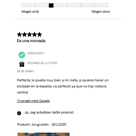
Pasform, 3 ud af 7, hvor 1 er lig med Meget små og 7 er lig med Meget stor
Meget små
Meget store
5 ud af 5 stjerner.
Es una monada
VERIFICERET
DELTAGELSE I LOTTERI
et år siden
Perfecta, le queda muy bien a mi nieta, si quieres hecer un
bordado en la espalda, va perfecto ya que no hay costura
central.
Oversæt med Google
Ja, Jeg anbefaler dette produkt.
Produkt i brug siden :
26.2.2025