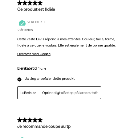
5 ud af 5 stjerner.
Ce produit est fidèle
VERIFICERET
2 år siden
Cette veste Levis répond à mes attentes. Couleur, taille, forme,
fidèle à ce que je voulais. Elle est également de bonne qualité.
Oversæt med Google
Ejerskabstid
1 uge
Ja, Jeg anbefaler dette produkt.
Oprindeligt slået op på laredoute.fr
5 ud af 5 stjerner.
Je recommande coupe au tp