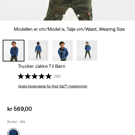
Modellen er cm/Model is, Talje cm/Waist, Wearing Size
Trucker Jakke Til Børn
(13)
Gratis forsendelse
for Red Tab™-medlemmer
Sale
kr 569,00
price
is
Bristol - Blå