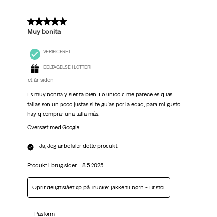
Anmeldelser.
5 ud af 5 stjerner.
Muy bonita
VERIFICERET
DELTAGELSE I LOTTERI
et år siden
Es muy bonita y sienta bien. Lo único q me parece es q las
tallas son un poco justas si te guías por la edad, para mi gusto
hay q comprar una talla más.
Oversæt med Google
Ja, Jeg anbefaler dette produkt.
Produkt i brug siden :
8.5.2025
Oprindeligt slået op på
Trucker jakke til børn - Bristol
Pasform