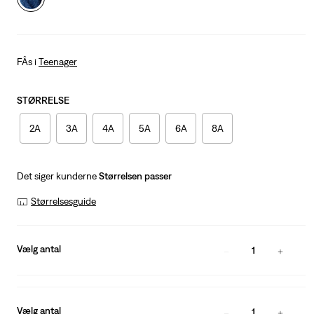
FÂs i
Teenager
STØRRELSE
2A
3A
4A
5A
6A
8A
Det siger kunderne
Størrelsen passer
Størrelsesguide
Vælg antal
1
Vælg antal
1