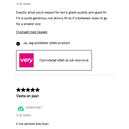
4 år siden
Exactly what you'd expect for levi's, great quality and good fit.
Fit is quite generous, not skinny fit so if inbetween sizes I'd go
for a smaller one
Oversæt med Google
Ja, Jeg anbefaler dette produkt.
Oprindeligt slået op på very.co.uk
5 ud af 5 stjerner.
Veste en jean
VERIFICERET
5 år siden
Il me semble très bien