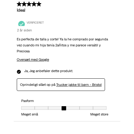
5 ud af 5 stjerner.
Ideal
VERIFICERET
2 år siden
Es perfecta de talla y corte! Ya la he comprado por segunda
vez cuando mi hija tenía 2añitos y me parece versátil y
Preciosa
Oversæt med Google
Ja, Jeg anbefaler dette produkt.
Oprindeligt slået op på
Trucker jakke til børn - Bristol
Pasform
Pasform, 4 ud af 7, hvor 1 er lig med Meget små og 7 er lig med Meget stor
Meget små
Meget store