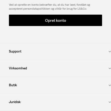
Ved at oprette en konto bekræfter du, at du har læst, forstået og
accepteret persondatapolitikken og vilkår for brug for LS&Co.
Opret konto
Support
Virksomhed
Butik
Juridisk