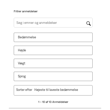
Filtrer anmeldelser
Søg efter emner og anmeldelser efter søgeregion
Bedømmelse
Højde
Vægt
Sprog
1
Sorter efter
Højeste til laveste bedømmelse
til
10
1 – 10 af 13 Anmeldelser
af
13