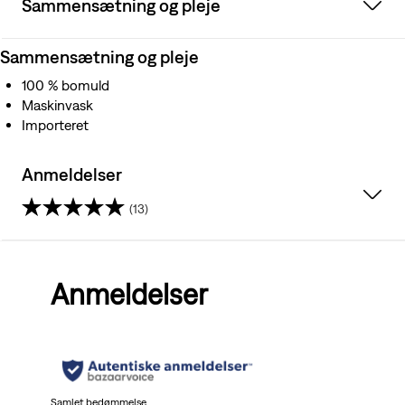
Sammensætning og pleje
Sammensætning og pleje
100 % bomuld
Maskinvask
Importeret
Anmeldelser
(13)
4.5
ud
Anmeldelser
af
5
stjerner.
Samlet bedømmelse