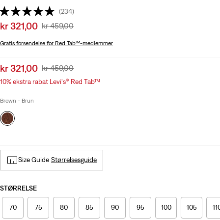
(234)
Sale
kr 321,00
Original
kr 459,00
price
Price
Gratis forsendelse
for Red Tab™-medlemmer
is
Was
Sale
kr 321,00
Original
kr 459,00
price
Price
10% ekstra rabat Levi's® Red Tab™
is
Was
Brown - Brun
Size Guide
Størrelsesguide
STØRRELSE
70
75
80
85
90
95
100
105
11