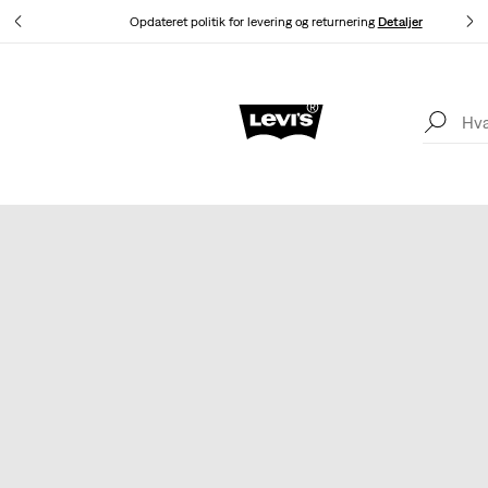
Opdateret politik for levering og returnering
Detaljer
Sale: Op til 50% + ekstra 10% rabat*
Detaljer