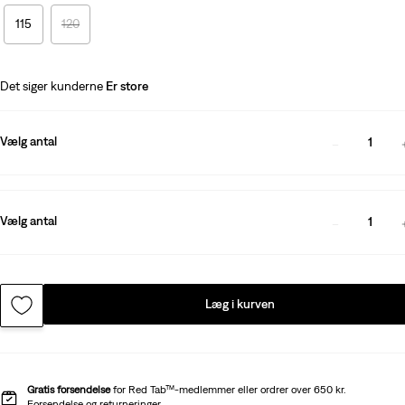
115
120
Det siger kunderne
Er store
Vælg antal
1
Vælg antal
1
Læg i kurven
Gratis forsendelse
for Red Tab™-medlemmer eller ordrer over 650 kr.
Forsendelse og returneringer