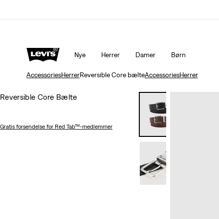
Sale: Op til 50% + ekstra 10% rabat*
Detaljer
Nye
Herrer
Damer
Børn
Accessories
Herrer
Reversible Core bælte
Accessories
Herrer
Reversible Core Bælte
Gratis forsendelse
for Red Tab™-medlemmer