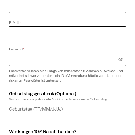
E-Mail
*
Passwort
*
Passwörter müssen eine Länge von mindestens 8 Zeichen aufweisen und
möglichst schwer zu erraten sein. Die Verwendung häufig genutzter oder
riskanter Passwörter ist untersagt.
Geburtstagsgeschenk (Optional)
Wir schicken dir jedes Jahr 1000 punkte zu deinem Geburtstag.
Tag
Monat
Jahr
Wie klingen 10% Rabatt für dich?